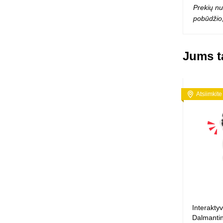
Prekių nu
pobūdžio,
Jums ta
Atsiimkite
Interakty
Dalmantina