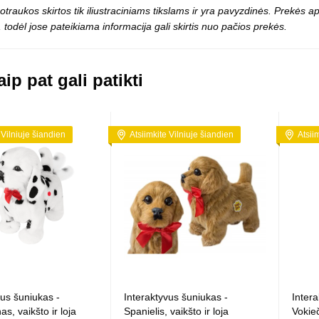
otraukos skirtos tik iliustraciniams tikslams ir yra pavyzdinės. Prekės
 todėl jose pateikiama informacija gali skirtis nuo pačios prekės.
ip pat gali patikti
 Vilniuje šiandien
Atsiimkite Vilniuje šiandien
Atsii
vus šuniukas -
Interaktyvus šuniukas -
Inter
s, vaikšto ir loja
Spanielis, vaikšto ir loja
Vokieč