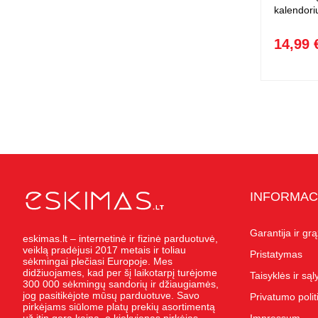
kalendoriu
14,99 
INFORMAC
Garantija ir gr
eskimas.lt – internetinė ir fizinė parduotuvė,
veiklą pradėjusi 2017 metais ir toliau
Pristatymas
sėkmingai plečiasi Europoje. Mes
didžiuojames, kad per šį laikotarpį turėjome
Taisyklės ir są
300 000 sėkmingų sandorių ir džiaugiamės,
jog pasitikėjote mūsų parduotuve. Savo
Privatumo polit
pirkėjams siūlome platų prekių asortimentą