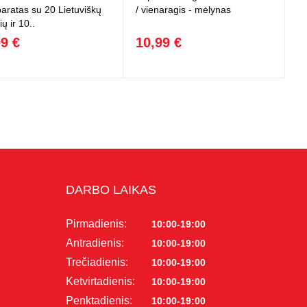
paratas su 20 Lietuviškų
/ vienaragis - mėlynas
ių ir 10..
99 €
10,99 €
DARBO LAIKAS
Pirmadienis:
10:00-19:00
Antradienis:
10:00-19:00
Trečiadienis:
10:00-19:00
Ketvirtadienis:
10:00-19:00
Penktadienis:
10:00-19:00