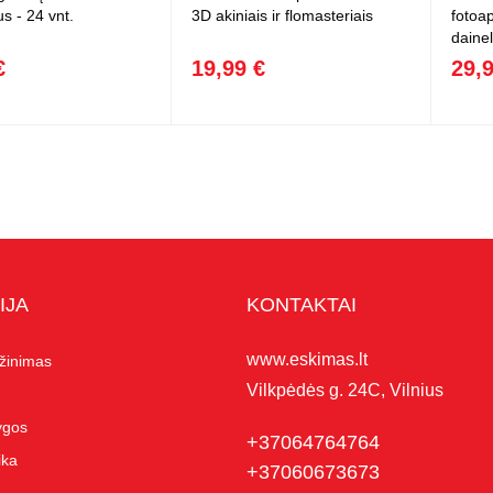
s - 24 vnt.
3D akiniais ir flomasteriais
fotoa
dainel
€
19,99 €
29,
IJA
KONTAKTAI
www.eskimas.lt
ąžinimas
Vilkpėdės g. 24C, Vilnius
lygos
+37064764764
ika
+37060673673