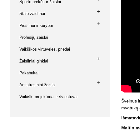
Sporto prekės ir žaislai
Squishy - 
Push Pop i
Stalo žaidimai
Kiti antistr
Piešimui ir kūrybai
Profesijų žaislai
Vaikiškos virtuvėlės, priedai
Žaisliniai ginklai
Pakabukai
Antistresiniai žaislai
Vaikiški projektoriai ir šviestuvai
Švelnus i
mygtuką an
Išmatavi
Maitinim