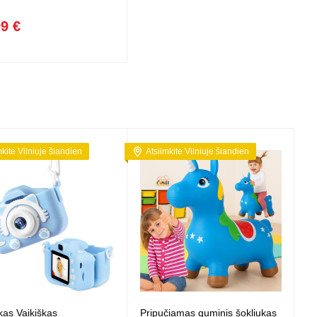
99 €
mkite Vilniuje šiandien
Atsiimkite Vilniuje šiandien
kas Vaikiškas
Pripučiamas guminis šokliukas