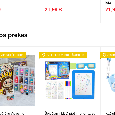
loja
€
21,99 €
21,
os prekės
 Vilniuje šiandien
Atsiimkite Vilniuje šiandien
Atsii
gūrėlių Advento
Šviečianti LED piešimo lenta su
Kačiu