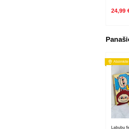
24,99 
Panaši
Atsiimkite
Labubu fi