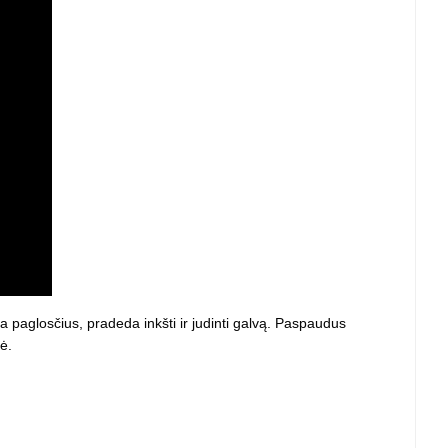
 projektoriai ir
vai
a paglosčius, pradeda inkšti ir judinti galvą. Paspaudus
lė.