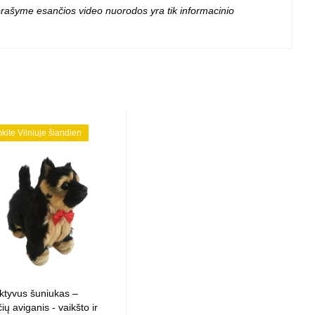
 aprašyme esančios video nuorodos yra tik informacinio
mkite Vilniuje šiandien
aktyvus šuniukas –
ių aviganis - vaikšto ir