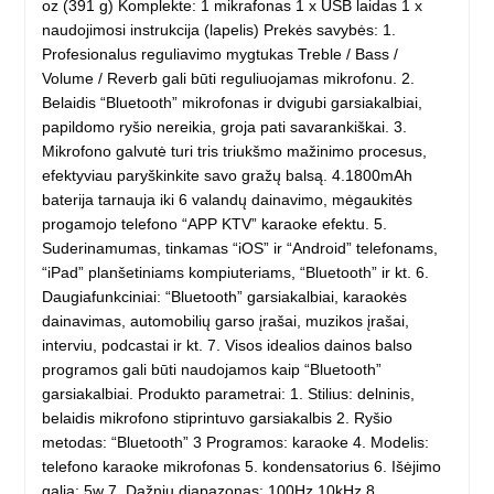
oz (391 g) Komplekte: 1 mikrafonas 1 x USB laidas 1 x
naudojimosi instrukcija (lapelis) Prekės savybės: 1.
Profesionalus reguliavimo mygtukas Treble / Bass /
Volume / Reverb gali būti reguliuojamas mikrofonu. 2.
Belaidis “Bluetooth” mikrofonas ir dvigubi garsiakalbiai,
papildomo ryšio nereikia, groja pati savarankiškai. 3.
Mikrofono galvutė turi tris triukšmo mažinimo procesus,
efektyviau paryškinkite savo gražų balsą. 4.1800mAh
baterija tarnauja iki 6 valandų dainavimo, mėgaukitės
progamojo telefono “APP KTV” karaoke efektu. 5.
Suderinamumas, tinkamas “iOS” ir “Android” telefonams,
“iPad” planšetiniams kompiuteriams, “Bluetooth” ir kt. 6.
Daugiafunkciniai: “Bluetooth” garsiakalbiai, karaokės
dainavimas, automobilių garso įrašai, muzikos įrašai,
interviu, podcastai ir kt. 7. Visos idealios dainos balso
programos gali būti naudojamos kaip “Bluetooth”
garsiakalbiai. Produkto parametrai: 1. Stilius: delninis,
belaidis mikrofono stiprintuvo garsiakalbis 2. Ryšio
metodas: “Bluetooth” 3 Programos: karaoke 4. Modelis:
telefono karaoke mikrofonas 5. kondensatorius 6. Išėjimo
galia: 5w 7. Dažnių diapazonas: 100Hz 10kHz 8.