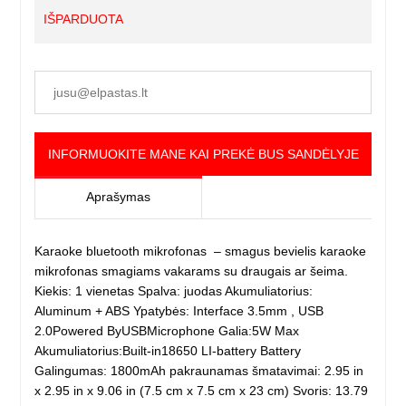
IŠPARDUOTA
INFORMUOKITE MANE KAI PREKĖ BUS SANDĖLYJE
Aprašymas
Karaoke bluetooth mikrofonas – smagus bevielis karaoke
mikrofonas smagiams vakarams su draugais ar šeima.
Kiekis: 1 vienetas Spalva: juodas Akumuliatorius:
Aluminum + ABS Ypatybės: Interface 3.5mm , USB
2.0Powered ByUSBMicrophone Galia:5W Max
Akumuliatorius:Built-in18650 LI-battery Battery
Galingumas: 1800mAh pakraunamas šmatavimai: 2.95 in
x 2.95 in x 9.06 in (7.5 cm x 7.5 cm x 23 cm) Svoris: 13.79