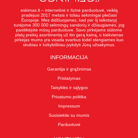
eskimas.lt – internetinė ir fizinė parduotuvė, veiklą
pradėjusi 2017 metais ir toliau sėkmingai plečiasi
Europoje. Mes didžiuojames, kad per šį laikotarpį
turėjome 300 000 sėkmingų sandorių ir džiaugiamės, jog
pasitikėjote mūsų parduotuve. Savo pirkėjams siūlome
platų prekių asortimentą už itin gerą kainą, o kiekvienas
pirkėjas mums yra visada svarbus todėl stengiames kuo
skubiau ir kokybiškiau įvykdyti Jūsų užsakymus.
INFORMACIJA
Garantija ir grąžinimas
Pristatymas
Taisyklės ir sąlygos
Privatumo politika
Impressum
Susisiekite su mumis
Parduotuvė