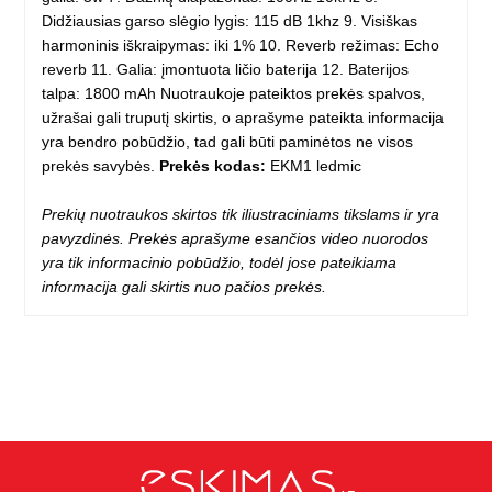
Didžiausias garso slėgio lygis: 115 dB 1khz 9. Visiškas
harmoninis iškraipymas: iki 1% 10. Reverb režimas: Echo
reverb 11. Galia: įmontuota ličio baterija 12. Baterijos
talpa: 1800 mAh Nuotraukoje pateiktos prekės spalvos,
užrašai gali truputį skirtis, o aprašyme pateikta informacija
yra bendro pobūdžio, tad gali būti paminėtos ne visos
prekės savybės.
Prekės kodas:
EKM1 ledmic
Prekių nuotraukos skirtos tik iliustraciniams tikslams ir yra
pavyzdinės. Prekės aprašyme esančios video nuorodos
yra tik informacinio pobūdžio, todėl jose pateikiama
informacija gali skirtis nuo pačios prekės.