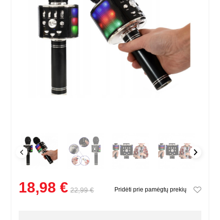
18,98 €
22,99 €
Pridėti prie pamėgtų prekių