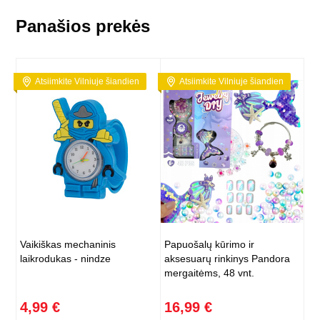
Panašios prekės
Atsiimkite Vilniuje šiandien
Atsiimkite Vilniuje šiandien
Vaikiškas mechaninis
Papuošalų kūrimo ir
laikrodukas - nindze
aksesuarų rinkinys Pandora
mergaitėms, 48 vnt.
4,99 €
16,99 €