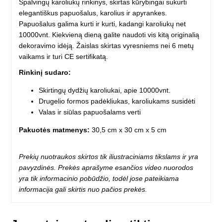
Spalvingų karoliukų rinkinys, skirtas kūrybingai sukurti
elegantiškus papuošalus, karolius ir apyrankes.
Papuošalus galima kurti ir kurti, kadangi karoliukų net
10000vnt. Kiekvieną dieną galite naudoti vis kitą originalią
dekoravimo idėją. Žaislas skirtas vyresniems nei 6 metų
vaikams ir turi CE sertifikatą.
Rinkinį sudaro:
Skirtingų dydžių karoliukai, apie 10000vnt.
Drugelio formos padėkliukas, karoliukams susidėti
Valas ir siūlas papuošalams verti
Pakuotės matmenys:
30,5 cm x 30 cm x 5 cm
Prekių nuotraukos skirtos tik iliustraciniams tikslams ir yra
pavyzdinės. Prekės aprašyme esančios video nuorodos
yra tik informacinio pobūdžio, todėl jose pateikiama
informacija gali skirtis nuo pačios prekės.