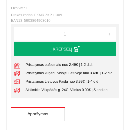
Liko vnt.:
1
Prekės kodas: EKMR ZKP.11309
EAN13: 5903864903010
Į KREPŠELĮ
Pristatymas paštomatu nuo 2.49€ | 1-2 d.d.
Pristatymas kurjeriu visoje Lietuvoje nuo 3.49€ | 1-2 d.d
Pristatymas Lietuvos Paštu nuo 3.99€ | 1-4 d.d.
Atsiimkite Vilkpėdės g. 24C, Vilnius 0.00€ | Šiandien
Aprašymas