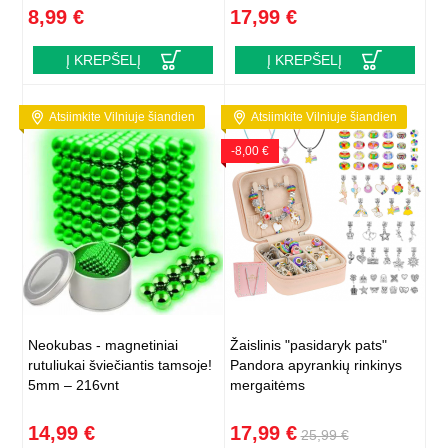
8,99 €
17,99 €
Į KREPŠELĮ
Į KREPŠELĮ
Atsiimkite Vilniuje šiandien
Atsiimkite Vilniuje šiandien
-8,00 €
Neokubas - magnetiniai
Žaislinis "pasidaryk pats"
rutuliukai šviečiantis tamsoje!
Pandora apyrankių rinkinys
5mm – 216vnt
mergaitėms
14,99 €
17,99 €
25,99 €