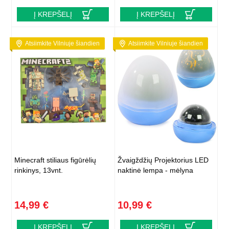
Į KREPŠELĮ
Į KREPŠELĮ
Atsiimkite Vilniuje šiandien
Atsiimkite Vilniuje šiandien
Minecraft stiliaus figūrėlių
Žvaigždžių Projektorius LED
rinkinys, 13vnt.
naktinė lempa - mėlyna
14,99 €
10,99 €
Į KREPŠELĮ
Į KREPŠELĮ