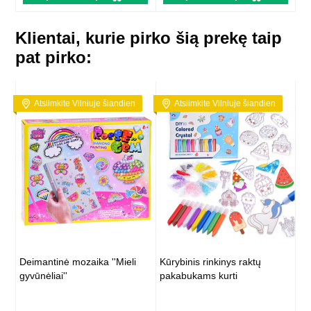
Klientai, kurie pirko šią prekę taip
pat pirko:
Atsiimkite Vilniuje šiandien
Atsiimkite Vilniuje šiandien
Deimantinė mozaika ''Mieli
Kūrybinis rinkinys raktų
gyvūnėliai''
pakabukams kurti