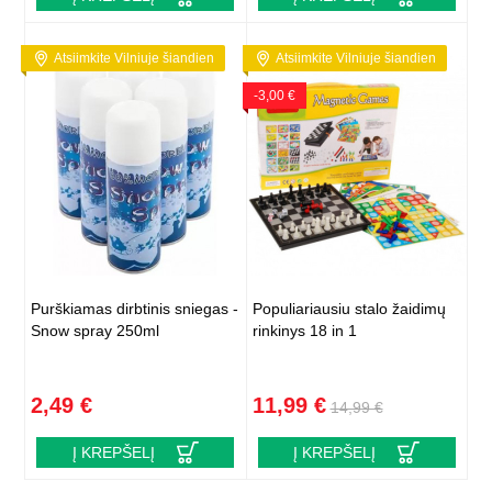
Atsiimkite Vilniuje šiandien
Atsiimkite Vilniuje šiandien
-3,00 €
Purškiamas dirbtinis sniegas -
Populiariausiu stalo žaidimų
Snow spray 250ml
rinkinys 18 in 1
2,49 €
11,99 €
14,99 €
Į KREPŠELĮ
Į KREPŠELĮ