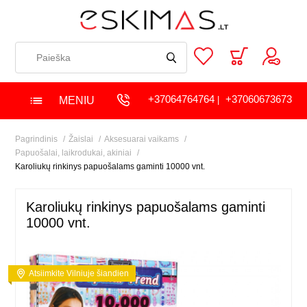
+37064764764
+37060673673
MENIU
|
Pagrindinis
Žaislai
Aksesuarai vaikams
Papuošalai, laikrodukai, akiniai
Karoliukų rinkinys papuošalams gaminti 10000 vnt.
Karoliukų rinkinys papuošalams gaminti
10000 vnt.
Atsiimkite Vilniuje šiandien