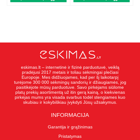
eskimas.lt – internetinė ir fizinė parduotuvė, veiklą
pradėjusi 2017 metais ir toliau sėkmingai plečiasi
Europoje. Mes didžiuojames, kad per šį laikotarpį
turėjome 300 000 sėkmingų sandorių ir džiaugiamės, jog
pasitikėjote mūsų parduotuve. Savo pirkėjams siūlome
platų prekių asortimentą už itin gerą kainą, o kiekvienas
pirkėjas mums yra visada svarbus todėl stengiames kuo
skubiau ir kokybiškiau įvykdyti Jūsų užsakymus.
INFORMACIJA
Garantija ir grąžinimas
Pristatymas