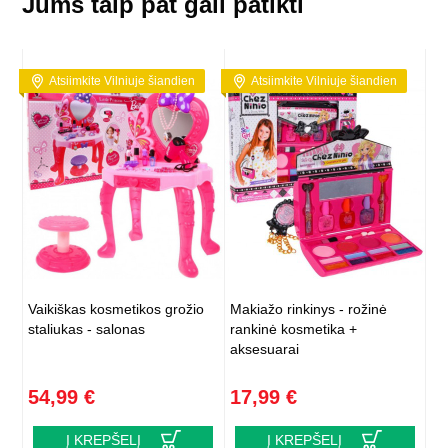
Jums taip pat gali patikti
Atsiimkite Vilniuje šiandien
Atsiimkite Vilniuje šiandien
Vaikiškas kosmetikos grožio
Makiažo rinkinys - rožinė
staliukas - salonas
rankinė kosmetika +
aksesuarai
54,99 €
17,99 €
Į KREPŠELĮ
Į KREPŠELĮ