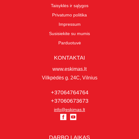
Taisyklės ir sąlygos
Privatumo politika
Impressum
Susisiekite su mumis
Parduotuvė
KONTAKTAI
www.eskimas.lt
Vilkpėdės g. 24C, Vilnius
+37064764764
+37060673673
info@eskimas.lt
DARBO LAIKAS