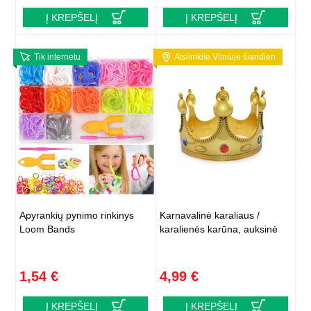
Į KREPŠELĮ
Į KREPŠELĮ
Tik internetu
Atsiimkite Vilniuje šiandien
Apyrankių pynimo rinkinys
Karnavalinė karaliaus /
Loom Bands
karalienės karūna, auksinė
1,54 €
4,99 €
Į KREPŠELĮ
Į KREPŠELĮ