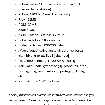
Palaiko micro SD atminties kortelę iki 8 GB
(parduodama atskirai)
Palaiko MP3 Mp4 muzikos formatą
RAM: 32MB
ROM: 32MB
Žadintuvas
Akumuliatoriaus talpa: 350mAh
Pokalbio laikas: 10 valandos
Budėjimo laikas: 120-300 valandų
„Magic Voice“ galite nustatyti skirtingą balsą
skambinti arba atsiliepti į skambutį
Telpa 500 kontaktų ir 100 SMS žinučių
Kelių kalbų palaikymas: anglų, prancūzų, arabų,
ispanų, italų, rusų, vokiečių, portugalų, lenkų,
olandų
Išmtavimai: ~ 10X4.5X1 cm
Prekių nuotraukos skirtos tik iliustraciniams tikslams ir yra
pavyzdinės. Prekės aprašyme esančios video nuorodos