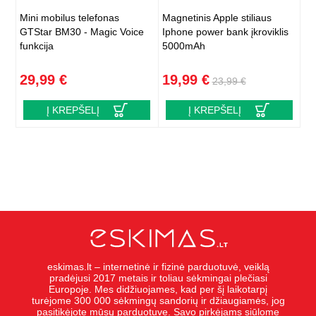
Mini mobilus telefonas
Magnetinis Apple stiliaus
GTStar BM30 - Magic Voice
Iphone power bank įkroviklis
funkcija
5000mAh
29,99 €
19,99 €
23,99 €
Į KREPŠELĮ
Į KREPŠELĮ
eskimas.lt – internetinė ir fizinė parduotuvė, veiklą
pradėjusi 2017 metais ir toliau sėkmingai plečiasi
Europoje. Mes didžiuojames, kad per šį laikotarpį
turėjome 300 000 sėkmingų sandorių ir džiaugiamės, jog
pasitikėjote mūsų parduotuve. Savo pirkėjams siūlome