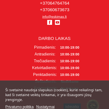
+37064764764
+37060673673
info@eskimas.lt
DARBO LAIKAS
Pirmadienis:
10:00-19:00
Antradienis:
10:00-19:00
Trečiadienis:
10:00-19:00
Ketvirtadienis:
10:00-19:00
Penktadienis:
10:00-19:00
Šeštadienis:
Nedirbame
Sekmadienis:
Nedirbame
Ši svetainė naudoja slapukus (cookies), kurie reikalingi tam,
kad ši svetainė veiktų tinkamai, ir yra išsaugomi jūsų
įrenginyje.
Privatumo politika
Nustatymai