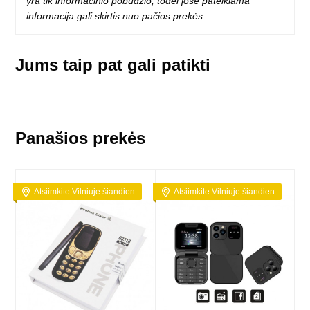
yra tik informacinio pobūdžio, todėl jose pateikiama
informacija gali skirtis nuo pačios prekės.
Jums taip pat gali patikti
Panašios prekės
Atsiimkite Vilniuje šiandien
Atsiimkite Vilniuje šiandien