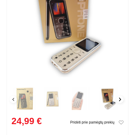
24,99 €
Pridėti prie pamėgtų prekių