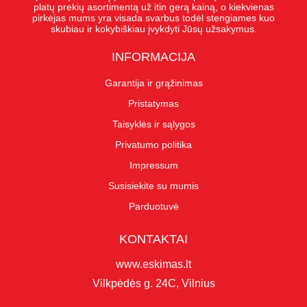
platų prekių asortimentą už itin gerą kainą, o kiekvienas
pirkėjas mums yra visada svarbus todėl stengiames kuo
skubiau ir kokybiškiau įvykdyti Jūsų užsakymus.
INFORMACIJA
Garantija ir grąžinimas
Pristatymas
Taisyklės ir sąlygos
Privatumo politika
Impressum
Susisiekite su mumis
Parduotuvė
KONTAKTAI
www.eskimas.lt
Vilkpėdės g. 24C, Vilnius