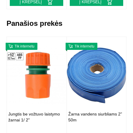
Į KREPŠELĮ
Į KREPŠELĮ
Panašios prekės
Tik internetu
Tik internetu
Jungtis be vožtuvo laistymo
Žarna vandens siurbliams 2"
žarnai 1/ 2"
50m