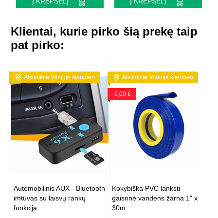
Į KREPŠELĮ
Į KREPŠELĮ
Klientai, kurie pirko šią prekę taip
pat pirko:
Atsiimkite Vilniuje šiandien
Atsiimkite Vilniuje šiandien
-6,00 €
Automobilinis AUX - Bluetooth
Kokybiška PVC lanksti
imtuvas su laisvų rankų
gaisrinė vandens žarna 1" x
funkcija
30m