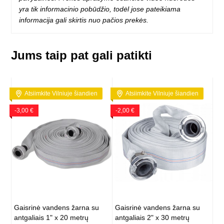
yra tik informacinio pobūdžio, todėl jose pateikiama
informacija gali skirtis nuo pačios prekės.
Jums taip pat gali patikti
Atsiimkite Vilniuje šiandien
Atsiimkite Vilniuje šiandien
-3,00 €
-2,00 €
Gaisrinė vandens žarna su
Gaisrinė vandens žarna su
antgaliais 1" x 20 metrų
antgaliais 2" x 30 metrų