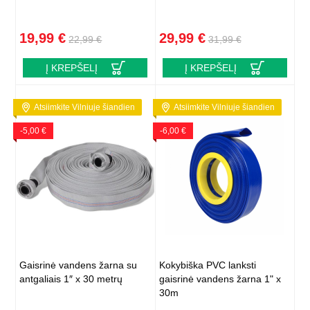
19,99 €
29,99 €
22,99 €
31,99 €
Į KREPŠELĮ
Į KREPŠELĮ
Atsiimkite Vilniuje šiandien
Atsiimkite Vilniuje šiandien
-5,00 €
-6,00 €
Gaisrinė vandens žarna su
Kokybiška PVC lanksti
antgaliais 1″ x 30 metrų
gaisrinė vandens žarna 1" x
30m