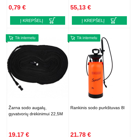
0,79 €
55,13 €
Į KREPŠELĮ
Į KREPŠELĮ
Tik internetu
Tik internetu
Žarna sodo augalų,
Rankinis sodo purkštuvas 8l
gyvatvorių drėkinimui 22,5M
19,17 €
21,78 €