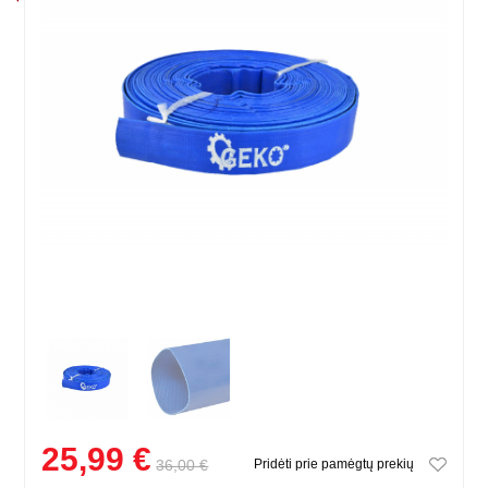
25,99 €
36,00 €
Pridėti prie pamėgtų prekių