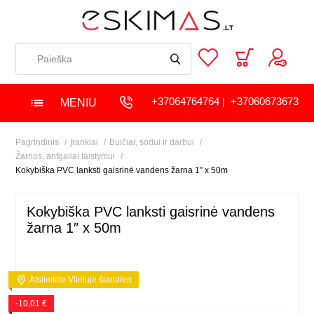
+37064764764
+37060673673
MENIU
|
Pagrindinis
Įrankiai
Buičiai, sodui ir darbui
Žarnos, antgaliai laistymui
Kokybiška PVC lanksti gaisrinė vandens žarna 1″ x 50m
Kokybiška PVC lanksti gaisrinė vandens
žarna 1″ x 50m
Atsiimkite Vilniuje šiandien
-10,01 €