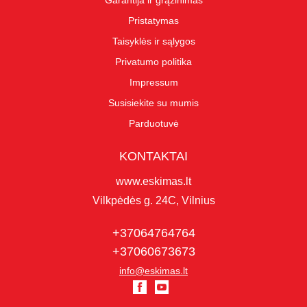
Garantija ir grąžinimas
Pristatymas
Taisyklės ir sąlygos
Privatumo politika
Impressum
Susisiekite su mumis
Parduotuvė
KONTAKTAI
www.eskimas.lt
Vilkpėdės g. 24C, Vilnius
+37064764764
+37060673673
info@eskimas.lt