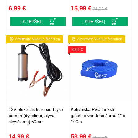
6,99 €
15,99 €
21,99 €
Į KREPŠELĮ
Į KREPŠELĮ
Atsiimkite Vilniuje šiandien
Atsiimkite Vilniuje šiandien
-6,00 €
12V elektrinis kuro siurblys /
Kokybiška PVC lanksti
pompa (dyzelinui, alyvai,
gaisrinė vandens žarna 1″ x
skysčiams) 50mm
100m
14,99 €
53,99 €
59,99 €