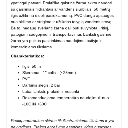
ypatingai patvari. Praktiška gaisrinė žarna skirta naudoti
su gaisriniais hidrantais ar vandens siurbliais. 50 metrų
ilgis užtikrina didelį pasiekiamumą. PVC danga apsaugos
nuo skilimo ar strigimo ir užtikrins tolygią vandens srovę.
Be to, nedaug sverianti žarna gali būti suvyniota į ritinį,
patogiam saugojimui ir transportavimui. Lanksti gaisrinė
žarna yra puikus pasirinkimas naudojimui buityje ir
komerciniams tikslams.
Charakteristikos:
Ilgis: 50 m
Skersmuo: 1″ colis - (~25mm)
PVC
Darbinis slėgis: 2 bar
Labai lanksti, pralaidi ir nesunki
Rekomenduojama temperatūra naudojimui: nuo
-10C iki +60C
Prekių nuotraukos skirtos tik iliustraciniams tikslams ir yra
pavyzdinės. Prekės aprašyme esančios video nuorodos