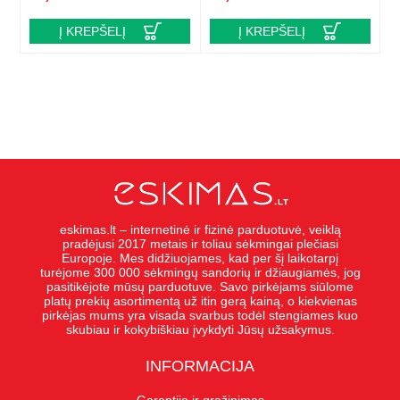
Į KREPŠELĮ
Į KREPŠELĮ
eskimas.lt – internetinė ir fizinė parduotuvė, veiklą
pradėjusi 2017 metais ir toliau sėkmingai plečiasi
Europoje. Mes didžiuojames, kad per šį laikotarpį
turėjome 300 000 sėkmingų sandorių ir džiaugiamės, jog
pasitikėjote mūsų parduotuve. Savo pirkėjams siūlome
platų prekių asortimentą už itin gerą kainą, o kiekvienas
pirkėjas mums yra visada svarbus todėl stengiames kuo
skubiau ir kokybiškiau įvykdyti Jūsų užsakymus.
INFORMACIJA