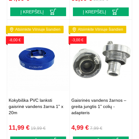
Į KREPŠELĮ
Į KREPŠELĮ
Atsiimkite Vilniuje šiandien
Atsiimkite Vilniuje šiandien
-8,00 €
-3,00 €
Kokybiška PVC lanksti
Gaisrinės vandens žarnos –
gaisrinė vandens žarna 1" x
greita jungtis 1" colių -
20m
adapteris
11,99 €
4,99 €
19,99 €
7,99 €