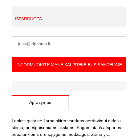
IŠPARDUOTA
INFORMUOKITE MANE KAI PREKĖ BUS SANDĖLYJE
Aprašymas
Lanksti gaisrinė žarna skirta vandens perdavimui dideliu
slėgiu, priešgaisriniams tikslams. Pagaminta iš atsparios
nepalankioms oro sąlygoms medžiagos, žarna yra