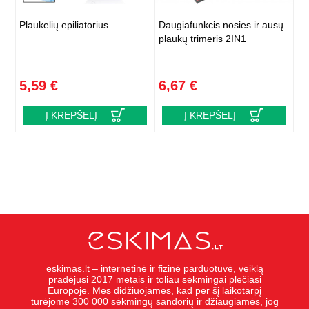
Plaukelių epiliatorius
Daugiafunkcis nosies ir ausų
plaukų trimeris 2IN1
5,59 €
6,67 €
Į KREPŠELĮ
Į KREPŠELĮ
eskimas.lt – internetinė ir fizinė parduotuvė, veiklą
pradėjusi 2017 metais ir toliau sėkmingai plečiasi
Europoje. Mes didžiuojames, kad per šį laikotarpį
turėjome 300 000 sėkmingų sandorių ir džiaugiamės, jog