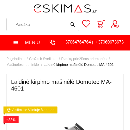
+37064764764
+37060673673
MENIU
|
Pagrindinis
Grožis ir Sveikata
Plaukų priežiūros priemonės
Mašinėlės nuo tinklo
Laidinė kirpimo mašinėlė Domotec MA-4601
Laidinė kirpimo mašinėlė Domotec MA-
4601
Atsiimkite Vilniuje šiandien
−33%