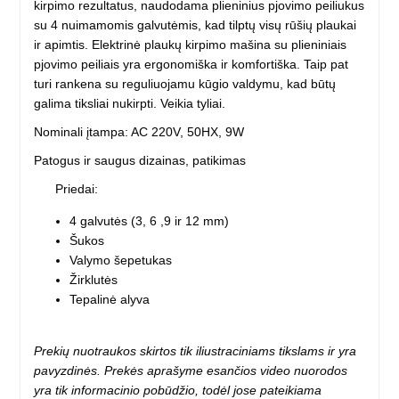
kirpimo rezultatus, naudodama plieninius pjovimo peiliukus
su 4 nuimamomis galvutėmis, kad tilptų visų rūšių plaukai
ir apimtis. Elektrinė plaukų kirpimo mašina su plieniniais
pjovimo peiliais yra ergonomiška ir komfortiška. Taip pat
turi rankena su reguliuojamu kūgio valdymu, kad būtų
galima tiksliai nukirpti. Veikia tyliai.
Nominali įtampa: AC 220V, 50HX, 9W
Patogus ir saugus dizainas, patikimas
Priedai:
4 galvutės (3, 6 ,9 ir 12 mm)
Šukos
Valymo šepetukas
Žirklutės
Tepalinė alyva
Prekių nuotraukos skirtos tik iliustraciniams tikslams ir yra
pavyzdinės. Prekės aprašyme esančios video nuorodos
yra tik informacinio pobūdžio, todėl jose pateikiama