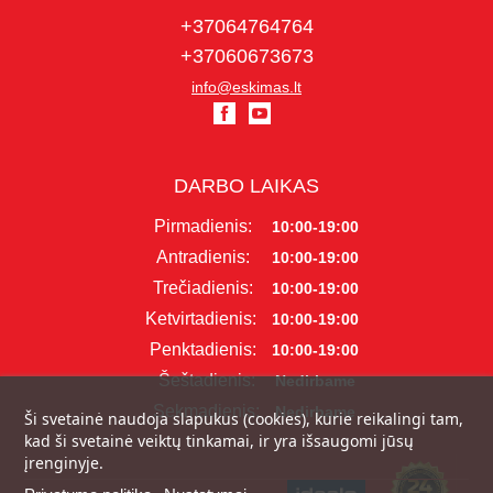
+37064764764
+37060673673
info@eskimas.lt
DARBO LAIKAS
Pirmadienis:
10:00-19:00
Antradienis:
10:00-19:00
Trečiadienis:
10:00-19:00
Ketvirtadienis:
10:00-19:00
Penktadienis:
10:00-19:00
Šeštadienis:
Nedirbame
Sekmadienis:
Nedirbame
Ši svetainė naudoja slapukus (cookies), kurie reikalingi tam,
kad ši svetainė veiktų tinkamai, ir yra išsaugomi jūsų
įrenginyje.