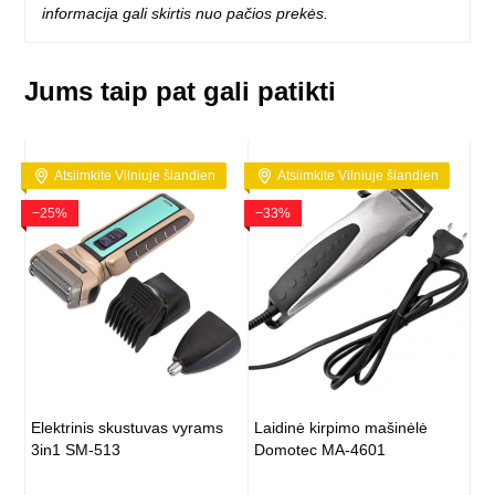
informacija gali skirtis nuo pačios prekės.
Jums taip pat gali patikti
Atsiimkite Vilniuje šiandien
Atsiimkite Vilniuje šiandien
−25%
−33%
Elektrinis skustuvas vyrams
Laidinė kirpimo mašinėlė
3in1 SM-513
Domotec MA-4601