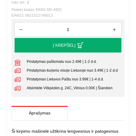
Liko vnt.:
1
Prekės kodas: EKM1 MS-4601
EAN13: 6921522746013
Į KREPŠELĮ
Pristatymas paštomatu nuo 2.49€ | 1-2 d.d.
Pristatymas kurjeriu visoje Lietuvoje nuo 3.49€ | 1-2 d.d
Pristatymas Lietuvos Paštu nuo 3.99€ | 1-4 d.d.
Atsiimkite Vilkpėdės g. 24C, Vilnius 0.00€ | Šiandien
Aprašymas
Ši kirpimo mašinėlė užtikrina lengvesnius ir patogesnius