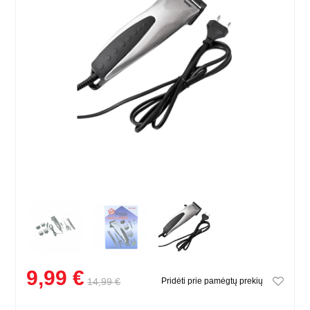
9,99 €
14,99 €
Pridėti prie pamėgtų prekių