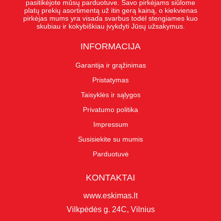
pasitikėjote mūsų parduotuve. Savo pirkėjams siūlome
platų prekių asortimentą už itin gerą kainą, o kiekvienas
pirkėjas mums yra visada svarbus todėl stengiames kuo
skubiau ir kokybiškiau įvykdyti Jūsų užsakymus.
INFORMACIJA
Garantija ir grąžinimas
Pristatymas
Taisyklės ir sąlygos
Privatumo politika
Impressum
Susisiekite su mumis
Parduotuvė
KONTAKTAI
www.eskimas.lt
Vilkpėdės g. 24C, Vilnius