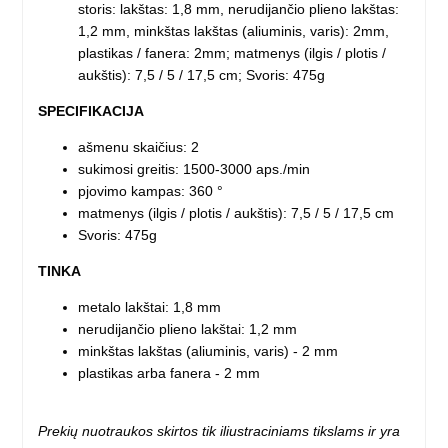
storis: lakštas: 1,8 mm, nerudijančio plieno lakštas:
1,2 mm, minkštas lakštas (aliuminis, varis): 2mm,
plastikas / fanera: 2mm; matmenys (ilgis / plotis /
aukštis): 7,5 / 5 / 17,5 cm; Svoris: 475g
SPECIFIKACIJA
ašmenu skaičius: 2
sukimosi greitis: 1500-3000 aps./min
pjovimo kampas: 360 °
matmenys (ilgis / plotis / aukštis): 7,5 / 5 / 17,5 cm
Svoris: 475g
TINKA
metalo lakštai: 1,8 mm
nerudijančio plieno lakštai: 1,2 mm
minkštas lakštas (aliuminis, varis) - 2 mm
plastikas arba fanera - 2 mm
Prekių nuotraukos skirtos tik iliustraciniams tikslams ir yra