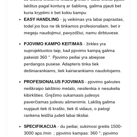
lakštus pagal konturą ar šabloną, galima pjauti bet
kuria kryptimi ir bet kokiu kampu
EASY HANDLING
- jų veikimas yra labai paprastas,
todel jos bus ne tik tinkamos profesionaliam, bet ir
megeju naudojimui, pavyzdžiui, namu dirbtuvese.
PJOVIMO KAMPO KEITIMAS
- žirkles yra
suprojektuotos taip, kad pjovimo kampą galima
pakeisti 360 °. Pjovimo peiliai yra abiejose
perdangos pusėse. Adapteris tinka tiek
dešiniarankiams, tiek kairiarankiams naudotojams.
PROFESIONALUS PJOVIMAS
- pjovimo galvutes
neiškraipo lakštinio metalo, nesilenkia ir nesukelia
kibirkšties. Gręžimo sukamasis judesys
paverčiamas judesiu ašmenimis. Lakštą galima
nupjauti tiek iš krašto, tiek iš vidaus, o patogi
rankena leidžia judeti labai tiksliai.
SPECIFIKACIJA
- du peiliai; sukimosi greitis 1500-
3000 aps./min .; pjovimo kampas: 360 °; pjovimo