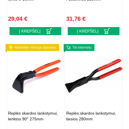
29,04 €
31,76 €
Į KREPŠELĮ
Į KREPŠELĮ
Atsiimkite Vilniuje šiandien
Tik internetu
Replės skardos lankstymui,
Replės skardos lankstymui,
lenktos 90° 275mm
tiesios 280mm