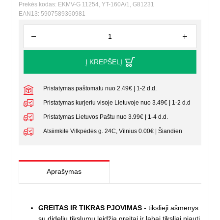
Prekės kodas: EKMV-G 11254, YT-160A/1, G81231
EAN13: 5907589360981
Į KREPŠELĮ
Pristatymas paštomatu nuo 2.49€ | 1-2 d.d.
Pristatymas kurjeriu visoje Lietuvoje nuo 3.49€ | 1-2 d.d
Pristatymas Lietuvos Paštu nuo 3.99€ | 1-4 d.d.
Atsiimkite Vilkpėdės g. 24C, Vilnius 0.00€ | Šiandien
Aprašymas
GREITAS IR TIKRAS PJOVIMAS
- tikslieji ašmenys
su dideliu tikslumu leidžia greitai ir labai tiksliai pjauti