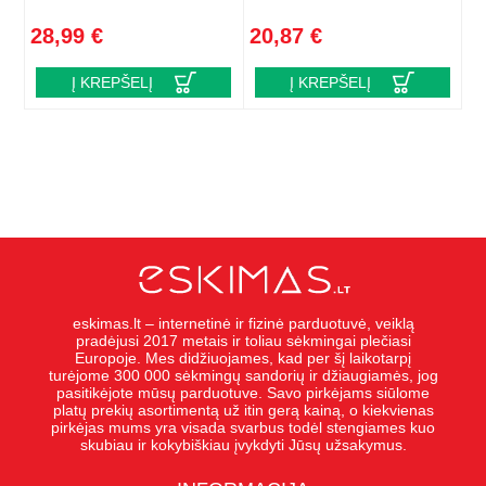
28,99 €
20,87 €
Į KREPŠELĮ
Į KREPŠELĮ
eskimas.lt – internetinė ir fizinė parduotuvė, veiklą
pradėjusi 2017 metais ir toliau sėkmingai plečiasi
Europoje. Mes didžiuojames, kad per šį laikotarpį
turėjome 300 000 sėkmingų sandorių ir džiaugiamės, jog
pasitikėjote mūsų parduotuve. Savo pirkėjams siūlome
platų prekių asortimentą už itin gerą kainą, o kiekvienas
pirkėjas mums yra visada svarbus todėl stengiames kuo
skubiau ir kokybiškiau įvykdyti Jūsų užsakymus.