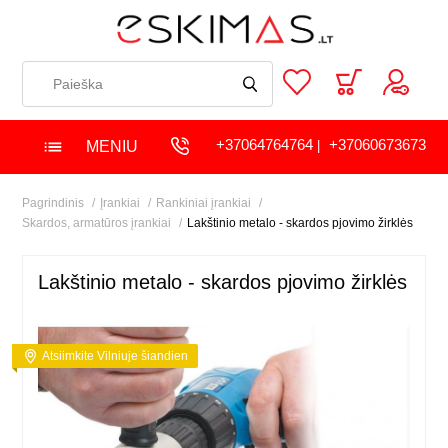
+37064764764
+37060673673
MENIU
|
Pagrindinis
Įrankiai
Rankiniai įrankiai
Skardos, armatūros įrankiai
Lakštinio metalo - skardos pjovimo žirklės
Lakštinio metalo - skardos pjovimo žirklės
Atsiimkite Vilniuje šiandien