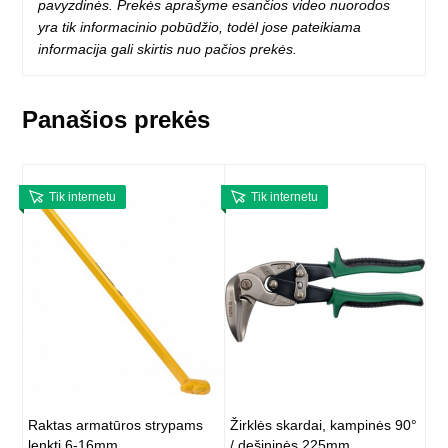
pavyzdinės. Prekės aprašyme esančios video nuorodos
yra tik informacinio pobūdžio, todėl jose pateikiama
informacija gali skirtis nuo pačios prekės.
Panašios prekės
Tik internetu
Tik internetu
Raktas armatūros strypams
Žirklės skardai, kampinės 90°
lenkti 6-16mm
/ dešininės 225mm