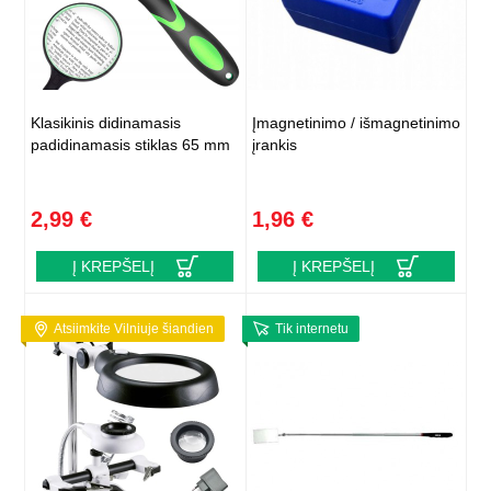
Klasikinis didinamasis
Įmagnetinimo / išmagnetinimo
padidinamasis stiklas 65 mm
įrankis
2,99 €
1,96 €
Į KREPŠELĮ
Į KREPŠELĮ
Atsiimkite Vilniuje šiandien
Tik internetu