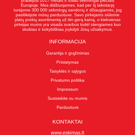
pradėjusi 2017 metais ir toliau sėkmingai plečiasi
Europoje. Mes didžiuojames, kad per šį laikotarpį
turėjome 300 000 sėkmingų sandorių ir džiaugiamės, jog
pasitikėjote mūsų parduotuve. Savo pirkėjams siūlome
platų prekių asortimentą už itin gerą kainą, o kiekvienas
pirkėjas mums yra visada svarbus todėl stengiames kuo
skubiau ir kokybiškiau įvykdyti Jūsų užsakymus.
INFORMACIJA
Garantija ir grąžinimas
Pristatymas
Taisyklės ir sąlygos
Privatumo politika
Impressum
Susisiekite su mumis
Parduotuvė
KONTAKTAI
www.eskimas.lt