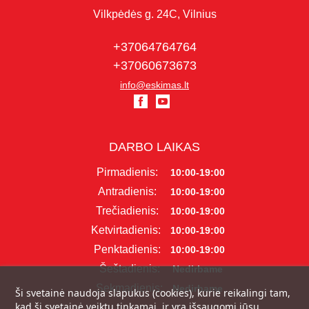
Vilkpėdės g. 24C, Vilnius
+37064764764
+37060673673
info@eskimas.lt
DARBO LAIKAS
Pirmadienis:
10:00-19:00
Antradienis:
10:00-19:00
Trečiadienis:
10:00-19:00
Ketvirtadienis:
10:00-19:00
Penktadienis:
10:00-19:00
Šeštadienis:
Nedirbame
Sekmadienis:
Nedirbame
Ši svetainė naudoja slapukus (cookies), kurie reikalingi tam,
kad ši svetainė veiktų tinkamai, ir yra išsaugomi jūsų