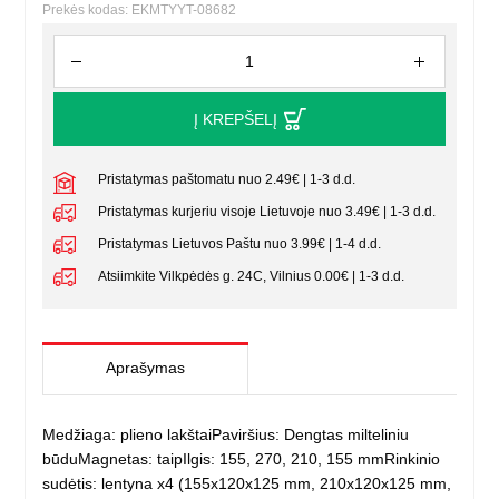
Prekės kodas: EKMTYYT-08682
Į KREPŠELĮ
Pristatymas paštomatu nuo 2.49€ | 1-3 d.d.
Pristatymas kurjeriu visoje Lietuvoje nuo 3.49€ | 1-3 d.d.
Pristatymas Lietuvos Paštu nuo 3.99€ | 1-4 d.d.
Atsiimkite Vilkpėdės g. 24C, Vilnius 0.00€ | 1-3 d.d.
Aprašymas
Medžiaga: plieno lakštaiPaviršius: Dengtas milteliniu
būduMagnetas: taipIlgis: 155, 270, 210, 155 mmRinkinio
sudėtis: lentyna x4 (155x120x125 mm, 210x120x125 mm,