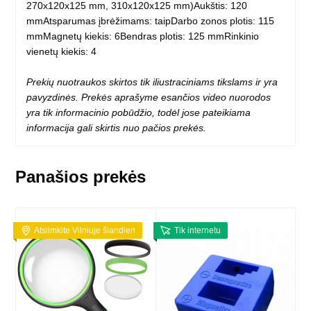
270x120x125 mm, 310x120x125 mm)Aukštis: 120
mmAtsparumas įbrėžimams: taipDarbo zonos plotis: 115
mmMagnetų kiekis: 6Bendras plotis: 125 mmRinkinio
vienetų kiekis: 4
Prekių nuotraukos skirtos tik iliustraciniams tikslams ir yra
pavyzdinės. Prekės aprašyme esančios video nuorodos
yra tik informacinio pobūdžio, todėl jose pateikiama
informacija gali skirtis nuo pačios prekės.
Panašios prekės
Atsiimkite Vilniuje šiandien
Tik internetu