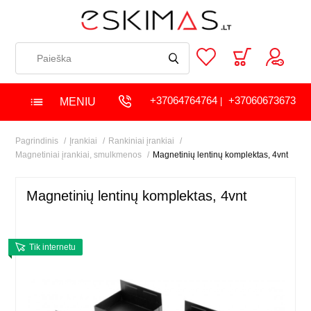
+37064764764
+37060673673
MENIU
|
Pagrindinis
Įrankiai
Rankiniai įrankiai
Magnetiniai įrankiai, smulkmenos
Magnetinių lentinų komplektas, 4vnt
Magnetinių lentinų komplektas, 4vnt
Tik internetu