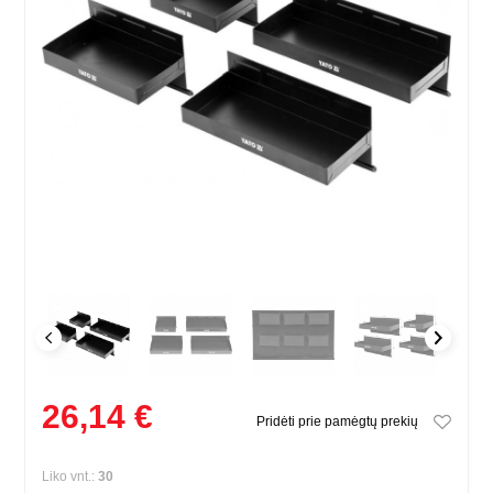
26,14 €
Pridėti prie pamėgtų prekių
Liko vnt.:
30