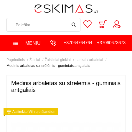
+37064764764
+37060673673
MENIU
|
Pagrindinis
Žaislai
Žaisliniai ginklai
Lankai / arbaletai
Medinis arbaletas su strėlėmis - guminiais antgaliais
Medinis arbaletas su strėlėmis - guminiais
antgaliais
Atsiimkite Vilniuje šiandien