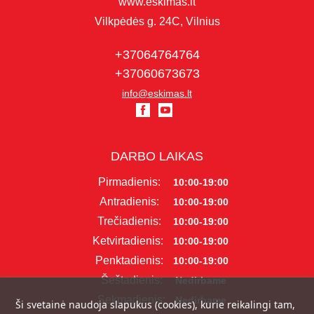
www.eskimas.lt
Vilkpėdės g. 24C, Vilnius
+37064764764
+37060673673
info@eskimas.lt
DARBO LAIKAS
Pirmadienis:
10:00-19:00
Antradienis:
10:00-19:00
Trečiadienis:
10:00-19:00
Ketvirtadienis:
10:00-19:00
Penktadienis:
10:00-19:00
Šeštadienis:
Nedirbame
Sekmadienis:
Nedirbame
Ši svetainė naudoja slapukus (cookies), kurie reikalingi tam,