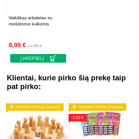
Vaikiškas arbaletas su
minkštomis kulkomis
8,99 €
11,99 €
Į KREPŠELĮ
Klientai, kurie pirko šią prekę taip
pat pirko:
Atsiimkite Vilniuje šiandien
Atsiimkite Vilniuje šiandien
-1,00 €