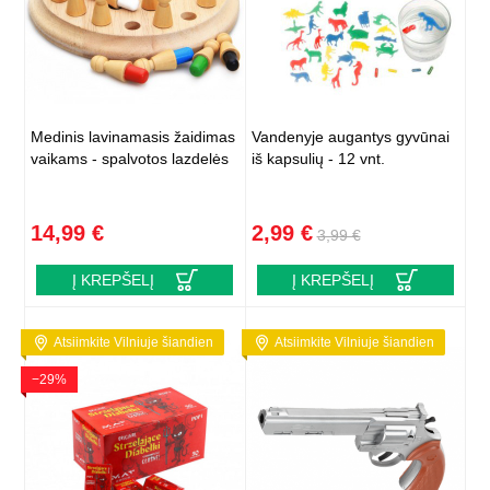
Medinis lavinamasis žaidimas
Vandenyje augantys gyvūnai
vaikams - spalvotos lazdelės
iš kapsulių - 12 vnt.
14,99 €
2,99 €
3,99 €
Į KREPŠELĮ
Į KREPŠELĮ
Atsiimkite Vilniuje šiandien
Atsiimkite Vilniuje šiandien
−29%