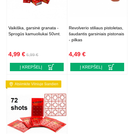
Vaikiška, garsinė granata -
Revolverio stiliaus pistoletas,
Sprogūs kamuoliukai 50vnt.
šaudantis garsiniais pistonais
- pilkas
4,99 €
4,49 €
6,99 €
Į KREPŠELĮ
Į KREPŠELĮ
Atsiimkite Vilniuje šiandien