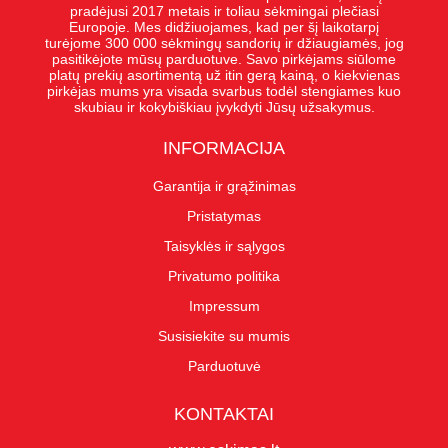
pradėjusi 2017 metais ir toliau sėkmingai plečiasi
Europoje. Mes didžiuojames, kad per šį laikotarpį
turėjome 300 000 sėkmingų sandorių ir džiaugiamės, jog
pasitikėjote mūsų parduotuve. Savo pirkėjams siūlome
platų prekių asortimentą už itin gerą kainą, o kiekvienas
pirkėjas mums yra visada svarbus todėl stengiames kuo
skubiau ir kokybiškiau įvykdyti Jūsų užsakymus.
INFORMACIJA
Garantija ir grąžinimas
Pristatymas
Taisyklės ir sąlygos
Privatumo politika
Impressum
Susisiekite su mumis
Parduotuvė
KONTAKTAI