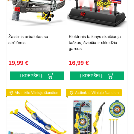
Žaislinis arbaletas su
Elektrinis taikinys skaičiuoja
strėlėmis
taškus, šviečia ir skleidžia
garsus
19,99 €
16,99 €
Į KREPŠELĮ
Į KREPŠELĮ
Atsiimkite Vilniuje šiandien
Atsiimkite Vilniuje šiandien