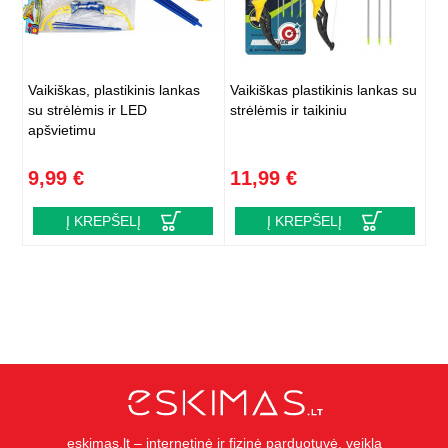
Vaikiškas, plastikinis lankas
Vaikiškas plastikinis lankas su
su strėlėmis ir LED
strėlėmis ir taikiniu
apšvietimu
9,99 €
11,99 €
Į KREPŠELĮ
Į KREPŠELĮ
eskimas.lt – internetinė ir fizinė parduotuvė, veiklą