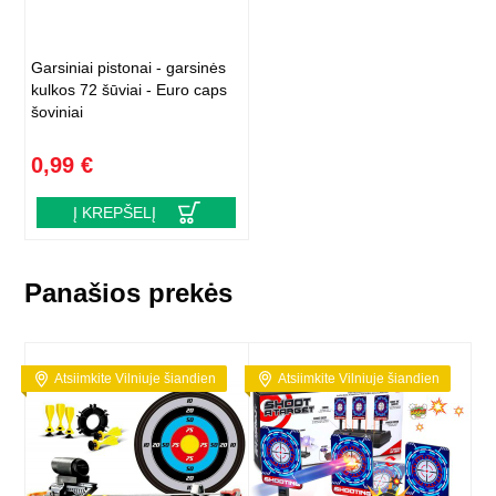
Garsiniai pistonai - garsinės
kulkos 72 šūviai - Euro caps
šoviniai
0,99 €
Į KREPŠELĮ
Panašios prekės
Atsiimkite Vilniuje šiandien
Atsiimkite Vilniuje šiandien