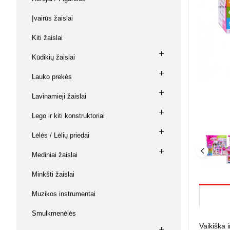
Su baterij
Buitinė ch
Vaikiškos 
Kabiamušė
Keltuvai,
Magnetiniai
Muzikos instrumentai
Įvairūs žaislai
kniediklia
diržai
Prekės va
Lėlės / Lė
Laisvalaikis
Kiti žaislai
Šlifavimo
Keltuvai, 
Žvejybos
Namai / Pil
mašinėlė
Ginklai ir aksesuarai
Kūdikių žaislai
Lėlės
Įrankiai 
L. O. L. su
Dildės, ka
Lauko prekės
Gyvūnų prekės
replės
Kuro siur
Kūdikiai
Lėlių vežim
Lavinamieji žaislai
Žaislai
Judančios 
Kiti lėlių pr
Lego ir kiti konstruktoriai
Piešimui 
Lėlės / Lėlių priedai
Mozaikos
Mediniai žaislai
Piešimui
Magnetiniai
Minkšti žaislai
Kūrybiniai r
Modelinas, 
Muzikos instrumentai
Knygos ir 
Smulkmenėlės
Antistresi
Vaikiška i