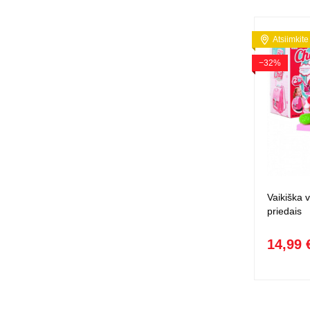
Atsiimkite
−32%
Vaikiška v
priedais
14,99 