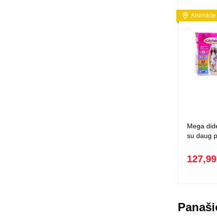
Atsiimkite
Mega dide
su daug p
127,99
Panaši