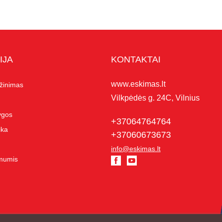
IJA
KONTAKTAI
www.eskimas.lt
ąžinimas
Vilkpėdės g. 24C, Vilnius
lygos
+37064764764
ika
+37060673673
info@eskimas.lt
 mumis