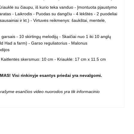
 projektoriai ir
- Kriauklė su čiaupu, iš kurio teka vanduo - Įmontuota pjaustymo
vai
aratas - Laikrodis - Puodas su dangčiu - 4 lėkštės - 2 puodeliai
sausainiai ir kt.) - Virtuvės reikmenys: šaukštai, mentelė,
garsais - 10 skirtingų melodijų - Skaičiai nuo 1 iki 10 anglų
ld Had a farm) - Garso reguliatorius - Malonus
odijos
 - Kaitlentės skersmuo: 10 cm - Kriauklė: 17 cm x 11.5 cm
MAS! Visi rinkinyje esantys priedai yra nevalgomi.
 aprašyme esančios video nuorodos yra tik informacinio