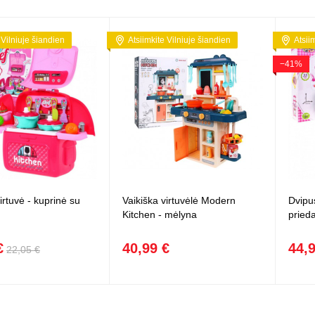
 Vilniuje šiandien
Atsiimkite Vilniuje šiandien
Atsii
−41%
irtuvė - kuprinė su
Vaikiška virtuvėlė Modern
Dvipus
Kitchen - mėlyna
pried
€
40,99 €
44,
22,05 €