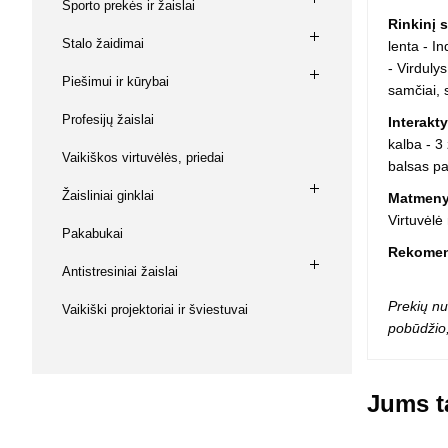
Sporto prekės ir žaislai
Squishy - 
Rinkinį 
Push Pop i
Stalo žaidimai
lenta - I
Kiti antistr
- Virduly
Piešimui ir kūrybai
samčiai, s
Profesijų žaislai
Interakt
kalba - 3
Vaikiškos virtuvėlės, priedai
balsas pa
Žaisliniai ginklai
Matmeny
Virtuvėlė
Pakabukai
Rekomend
Antistresiniai žaislai
Prekių nu
Vaikiški projektoriai ir šviestuvai
pobūdžio,
Jums ta