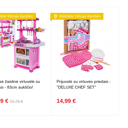
mkite Vilniuje šiandien
Atsiimkite Vilniuje šiandien
ė žaislinė virtuvėlė su
Prijuostė su virtuvės priedais -
ais - 83cm aukščio!
"DELUXE CHEF SET"
99 €
14,99 €
75,79 €