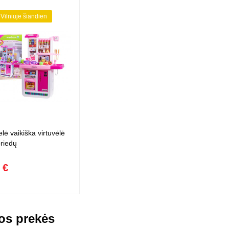
 Vilniuje šiandien
lė vaikiška virtuvėlė
riedų
 €
os prekės