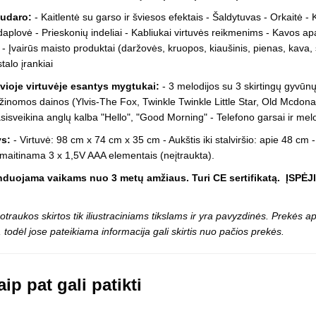
Vaikiški
Skvišai
Airsoft / Spyruokliniai ginklai
sudaro:
- Kaitlentė su garso ir šviesos efektais - Šaldytuvas - Orkaitė 
šviestu
t
Šviečiantis, su garsais
ndaplovė - Prieskonių indeliai - Kabliukai virtuvės reikmenims - Kavos ap
esai
Minkštomis kulkomis šaudantys
s - Įvairūs maisto produktai (daržovės, kruopos, kiaušinis, pienas, kava, 
Šautuvai su pistonais
talo įrankiai
Lankai / arbaletai
yvioje virtuvėje esantys mygtukai:
- 3 melodijos su 3 skirtingų gyvūnų 
Treniruočių peiliai - butterfly
 žinomos dainos (Ylvis-The Fox, Twinkle Twinkle Little Star, Old Mcdona
sisveikina anglų kalba "Hello", "Good Morning" - Telefono garsai ir mel
s:
- Virtuvė: 98 cm x 74 cm x 35 cm - Aukštis iki stalviršio: apie 48 cm
 maitinama 3 x 1,5V AAA elementais (neįtraukta).
uojama vaikams nuo 3 metų amžiaus. Turi CE sertifikatą.
ĮSPĖJI
otraukos skirtos tik iliustraciniams tikslams ir yra pavyzdinės. Prekės
 todėl jose pateikiama informacija gali skirtis nuo pačios prekės.
ip pat gali patikti