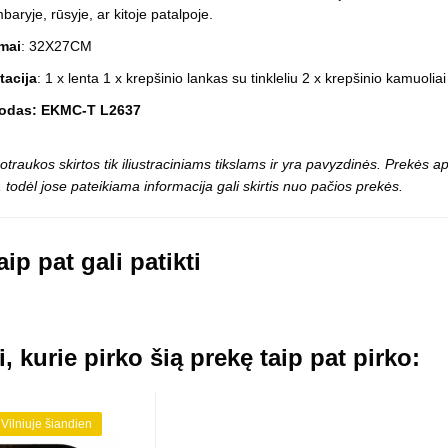
Vaikiški
baryje, rūsyje, ar kitoje patalpoje.
Skvišai
Airsoft / Spyruokliniai ginklai
šviestu
t
Šviečiantis, su garsais
mai
: 32X27CM
esai
Minkštomis kulkomis šaudantys
acija
: 1 x lenta 1 x krepšinio lankas su tinkleliu 2 x krepšinio kamuoliai
Šautuvai su pistonais
kodas: EKMC-T L2637
Lankai / arbaletai
Treniruočių peiliai - butterfly
otraukos skirtos tik iliustraciniams tikslams ir yra pavyzdinės. Prekės
 todėl jose pateikiama informacija gali skirtis nuo pačios prekės.
ip pat gali patikti
i, kurie pirko šią prekę taip pat pirko:
 Vilniuje šiandien