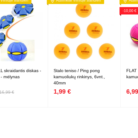
 Vilniuje šiandien
Atsiimkite Vilniuje šiandien
Atsii
-10,00 €
 skraidantis diskas -
Stalo teniso / Ping pong
FLAT 
 - mėlynas
kamuoliukų rinkinys, 6vnt.,
kamuo
40mm
1,99 €
6,99
16,99 €