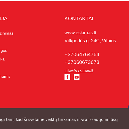
IJA
KONTAKTAI
www.eskimas.lt
ąžinimas
Vilkpėdės g. 24C, Vilnius
lygos
+37064764764
ika
+37060673673
info@eskimas.lt
 mumis
ngi tam, kad ši svetainė veiktų tinkamai, ir yra išsaugomi jūsų