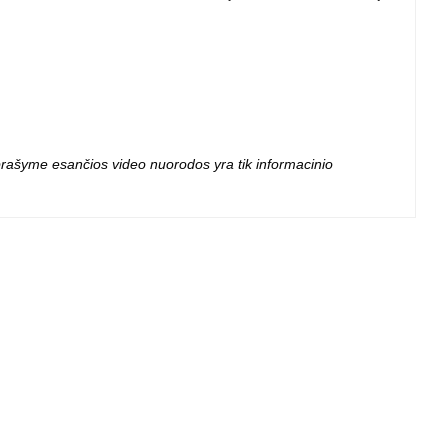
 projektoriai ir
vai
 aprašyme esančios video nuorodos yra tik informacinio