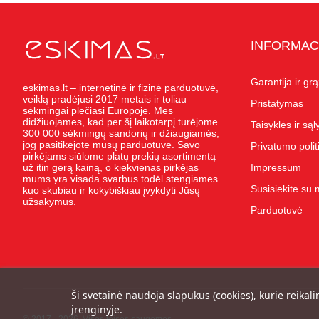
INFORMAC
Garantija ir gr
eskimas.lt – internetinė ir fizinė parduotuvė,
veiklą pradėjusi 2017 metais ir toliau
Pristatymas
sėkmingai plečiasi Europoje. Mes
didžiuojames, kad per šį laikotarpį turėjome
Taisyklės ir są
300 000 sėkmingų sandorių ir džiaugiamės,
jog pasitikėjote mūsų parduotuve. Savo
Privatumo polit
pirkėjams siūlome platų prekių asortimentą
už itin gerą kainą, o kiekvienas pirkėjas
Impressum
mums yra visada svarbus todėl stengiames
Susisiekite su
kuo skubiau ir kokybiškiau įvykdyti Jūsų
užsakymus.
Parduotuvė
Ši svetainė naudoja slapukus (cookies), kurie reikali
įrenginyje.
© 2017 - 2026, Visos teisės saugomos