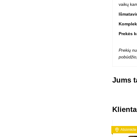
vaikų kam
Squishy - 
Push Pop i
Išmatavi
Kiti antistr
Komplekt
Prekės 
Prekių nu
pobūdžio,
Jums ta
Klienta
Atsiimkite