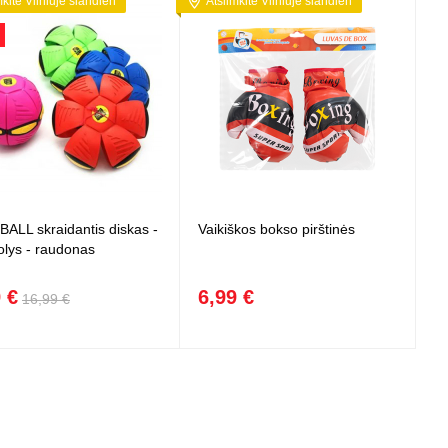
mkite Vilniuje šiandien
Atsiimkite Vilniuje šiandien
BALL skraidantis diskas -
Vaikiškos bokso pirštinės
lys - raudonas
 €
6,99 €
16,99 €