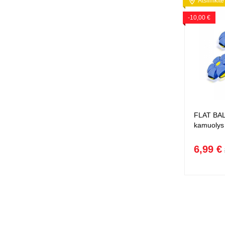
Atsiimkite
-10,00 €
FLAT BALL
kamuolys
6,99 €