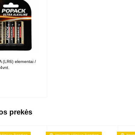
 (LR6) elementai /
 4vnt.
os prekės