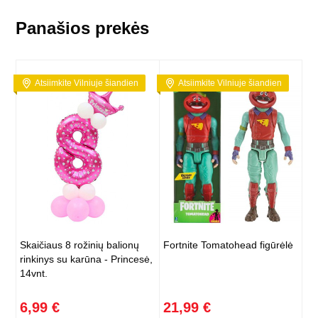
Panašios prekės
Atsiimkite Vilniuje šiandien
Atsiimkite Vilniuje šiandien
Skaičiaus 8 rožinių balionų
Fortnite Tomatohead figūrėlė
rinkinys su karūna - Princesė,
14vnt.
6,99 €
21,99 €