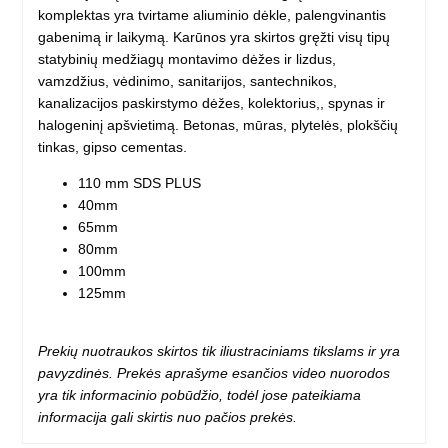
komplektas yra tvirtame aliuminio dėkle, palengvinantis
gabenimą ir laikymą. Karūnos yra skirtos gręžti visų tipų
statybinių medžiagų montavimo dėžes ir lizdus, ​​
vamzdžius, vėdinimo, sanitarijos, santechnikos,
kanalizacijos paskirstymo dėžes, kolektorius,, spynas ir
halogeninį apšvietimą. Betonas, mūras, plytelės, plokščių
tinkas, gipso cementas.
110 mm SDS PLUS
40mm
65mm
80mm
100mm
125mm
Prekių nuotraukos skirtos tik iliustraciniams tikslams ir yra
pavyzdinės. Prekės aprašyme esančios video nuorodos
yra tik informacinio pobūdžio, todėl jose pateikiama
informacija gali skirtis nuo pačios prekės.