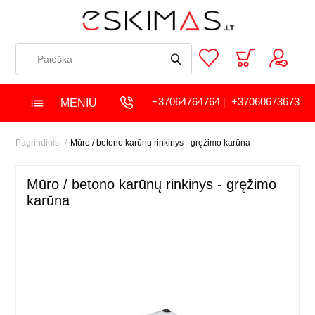
+37064764764
+37060673673
MENIU
|
Pagrindinis
Mūro / betono karūnų rinkinys - gręžimo karūna
Mūro / betono karūnų rinkinys - gręžimo
karūna