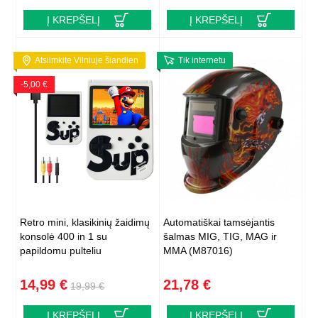
Į KREPŠELĮ
Į KREPŠELĮ
Atsiimkite Vilniuje šiandien
Tik internetu
-5,00 €
Retro mini, klasikinių žaidimų
Automatiškai tamsėjantis
konsolė 400 in 1 su
šalmas MIG, TIG, MAG ir
papildomu pulteliu
MMA (M87016)
14,99 €
21,78 €
19,99 €
Į KREPŠELĮ
Į KREPŠELĮ