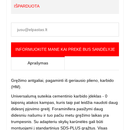
IŠPARDUOTA
INFORMUOKITE MANE KAI PREKĖ BUS SANDĖLYJE
Aprašymas
Gręžimo antgaliai, pagaminti iš geriausio plieno, karbido
(HM).
Universalumą suteikia cementinio karbido įdėklas - 0
laipsnių atakos kampas, kuris taip pat leidžia naudoti daug
didesnį pjovimo greitį. Foraminifera pasižymi daug
didesniu našumu ir tuo pačiu metu gręžimo laikas yra
trumpesnis. Su adapteriu skylių karūnėlės gali būti
montuojami į standartinius SDS-PLUS grąžtus. Visas