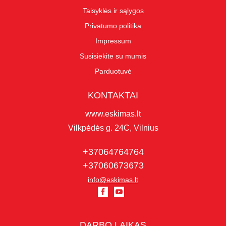
Taisyklės ir sąlygos
Privatumo politika
Impressum
Susisiekite su mumis
Parduotuvė
KONTAKTAI
www.eskimas.lt
Vilkpėdės g. 24C, Vilnius
+37064764764
+37060673673
info@eskimas.lt
DARBO LAIKAS