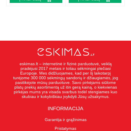
eskimas.lt – internetinė ir fizinė parduotuvė, veiklą
pradėjusi 2017 metais ir toliau sėkmingai plečiasi
Europoje. Mes didžiuojames, kad per šį laikotarpį
turėjome 300 000 sėkmingų sandorių ir džiaugiamės, jog
pasitikėjote mūsų parduotuve. Savo pirkėjams siūlome
platų prekių asortimentą už itin gerą kainą, o kiekvienas
pirkėjas mums yra visada svarbus todėl stengiames kuo
skubiau ir kokybiškiau įvykdyti Jūsų užsakymus.
INFORMACIJA
Garantija ir grąžinimas
Pristatymas