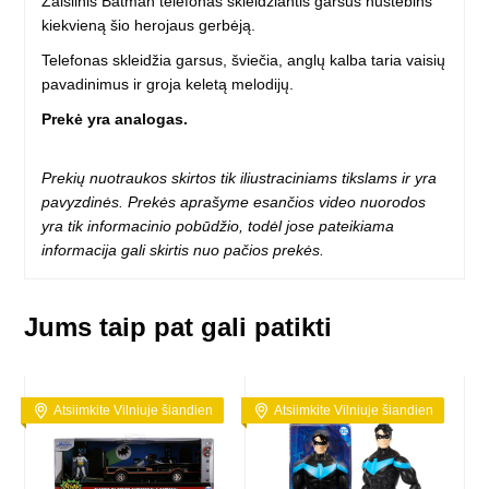
Žaislinis Batman telefonas skleidžiantis garsus nustebins
kiekvieną šio herojaus gerbėją.
Telefonas skleidžia garsus, šviečia, anglų kalba taria vaisių
pavadinimus ir groja keletą melodijų.
Prekė yra analogas.
Prekių nuotraukos skirtos tik iliustraciniams tikslams ir yra
pavyzdinės. Prekės aprašyme esančios video nuorodos
yra tik informacinio pobūdžio, todėl jose pateikiama
informacija gali skirtis nuo pačios prekės.
Jums taip pat gali patikti
Atsiimkite Vilniuje šiandien
Atsiimkite Vilniuje šiandien