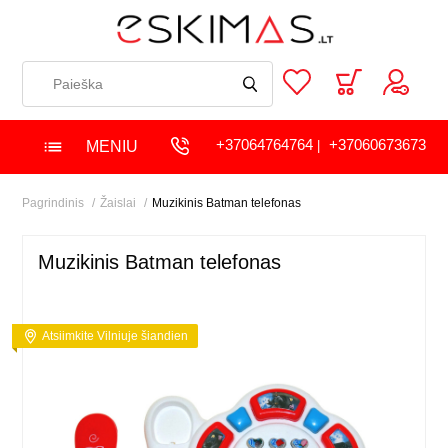
+37064764764
+37060673673
MENIU
|
Pagrindinis
Žaislai
Muzikinis Batman telefonas
Muzikinis Batman telefonas
Atsiimkite Vilniuje šiandien