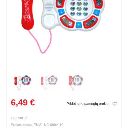
6,49 €
Pridėti prie pamėgtų prekių
Liko vnt.:
2
Prekės kodas: EKM1 NO.689A-10