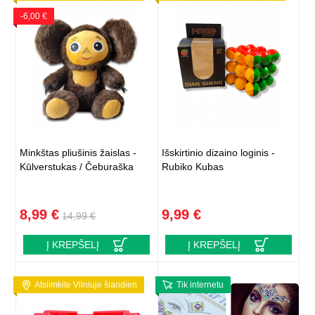
-6,00 €
Minkštas pliušinis žaislas -
Išskirtinio dizaino loginis -
Kūlverstukas / Čeburaška
Rubiko Kubas
8,99 €
9,99 €
14,99 €
Į KREPŠELĮ
Į KREPŠELĮ
Atsiimkite Vilniuje šiandien
Tik internetu