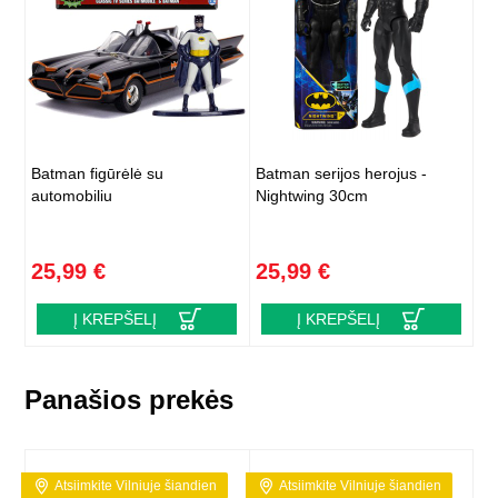
Batman figūrėlė su
Batman serijos herojus -
automobiliu
Nightwing 30cm
25,99 €
25,99 €
Į KREPŠELĮ
Į KREPŠELĮ
Panašios prekės
Atsiimkite Vilniuje šiandien
Atsiimkite Vilniuje šiandien