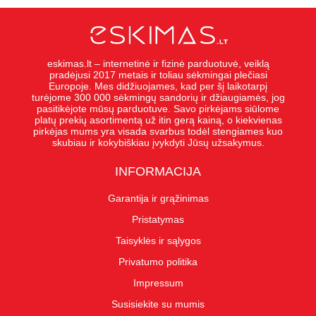
eskimas.lt – internetinė ir fizinė parduotuvė, veiklą
pradėjusi 2017 metais ir toliau sėkmingai plečiasi
Europoje. Mes didžiuojames, kad per šį laikotarpį
turėjome 300 000 sėkmingų sandorių ir džiaugiamės, jog
pasitikėjote mūsų parduotuve. Savo pirkėjams siūlome
platų prekių asortimentą už itin gerą kainą, o kiekvienas
pirkėjas mums yra visada svarbus todėl stengiames kuo
skubiau ir kokybiškiau įvykdyti Jūsų užsakymus.
INFORMACIJA
Garantija ir grąžinimas
Pristatymas
Taisyklės ir sąlygos
Privatumo politika
Impressum
Susisiekite su mumis