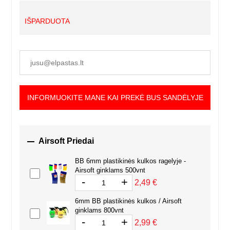
IŠPARDUOTA
INFORMUOKITE MANE KAI PREKĖ BUS SANDĖLYJE

Airsoft Priedai
BB 6mm plastikinės kulkos ragelyje -
Airsoft ginklams 500vnt
-
+
2,49 €
6mm BB plastikinės kulkos / Airsoft
ginklams 800vnt
-
+
2,99 €