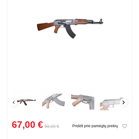
67,00 €
99,00 €
Pridėti prie pamėgtų prekių