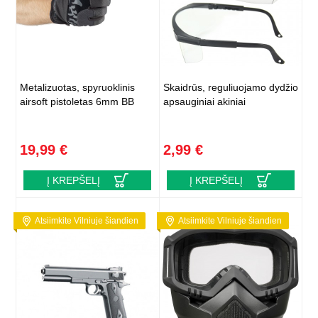
Metalizuotas, spyruoklinis
Skaidrūs, reguliuojamo dydžio
airsoft pistoletas 6mm BB
apsauginiai akiniai
19,99 €
2,99 €
Į KREPŠELĮ
Į KREPŠELĮ
Atsiimkite Vilniuje šiandien
Atsiimkite Vilniuje šiandien