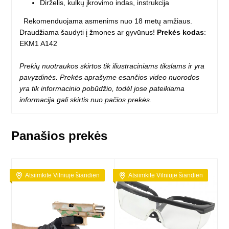
Dirželis, kulkų įkrovimo indas, instrukcija
Rekomenduojama asmenims nuo 18 metų amžiaus.
Draudžiama šaudyti į žmones ar gyvūnus!
Prekės kodas
:
EKM1 A142
Prekių nuotraukos skirtos tik iliustraciniams tikslams ir yra
pavyzdinės. Prekės aprašyme esančios video nuorodos
yra tik informacinio pobūdžio, todėl jose pateikiama
informacija gali skirtis nuo pačios prekės.
Panašios prekės
Atsiimkite Vilniuje šiandien
Atsiimkite Vilniuje šiandien