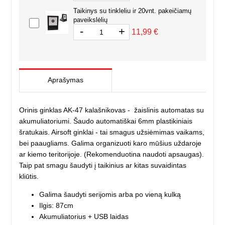
Taikinys su tinkleliu ir 20vnt. pakeičiamų
paveikslėlių
-
+
11,99 €
Aprašymas
Orinis ginklas AK-47 kalašnikovas - žaislinis automatas su
akumuliatoriumi. Šaudo automatiškai 6mm plastikiniais
šratukais. Airsoft ginklai - tai smagus užsiėmimas vaikams,
bei paaugliams. Galima organizuoti karo mūšius uždaroje
ar kiemo teritorijoje. (Rekomenduotina naudoti apsaugas).
Taip pat smagu šaudyti į taikinius ar kitas suvaidintas
kliūtis.
Galima šaudyti serijomis arba po vieną kulką
Ilgis: 87cm
Akumuliatorius + USB laidas