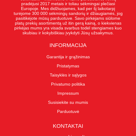
pradėjusi 2017 metais ir toliau sėkmingai plečiasi
Europoje. Mes didžiuojames, kad per šį laikotarpį
turėjome 300 000 sėkmingų sandorių ir džiaugiamės, jog
pasitikėjote mūsų parduotuve. Savo pirkėjams siūlome
platų prekių asortimentą už itin gerą kainą, o kiekvienas
pirkėjas mums yra visada svarbus todėl stengiames kuo
skubiau ir kokybiškiau įvykdyti Jūsų užsakymus.
INFORMACIJA
Garantija ir grąžinimas
Pristatymas
Taisyklės ir sąlygos
Privatumo politika
Impressum
Susisiekite su mumis
Parduotuvė
KONTAKTAI