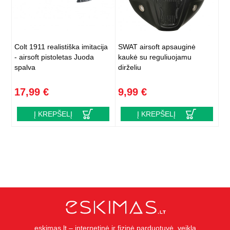
Colt 1911 realistiška imitacija
SWAT airsoft apsauginė
- airsoft pistoletas Juoda
kaukė su reguliuojamu
spalva
dirželiu
17,99 €
9,99 €
Į KREPŠELĮ
Į KREPŠELĮ
eskimas.lt – internetinė ir fizinė parduotuvė, veiklą