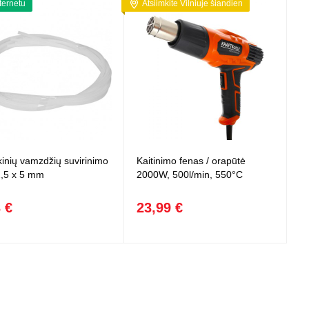
nternetu
Atsiimkite Vilniuje šiandien
kinių vamzdžių suvirinimo
Kaitinimo fenas / orapūtė
 2,5 x 5 mm
2000W, 500l/min, 550°C
 €
23,99 €