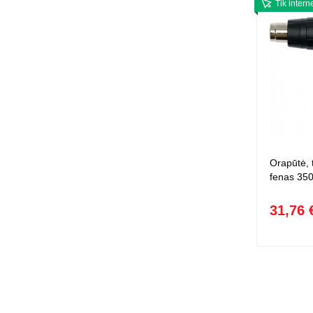
Tik intern
Orapūtė, 
fenas 350
31,76 