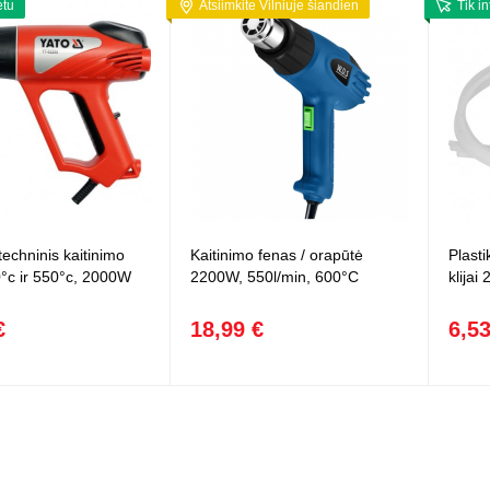
etu
Atsiimkite Vilniuje šiandien
Tik i
techninis kaitinimo
Kaitinimo fenas / orapūtė
Plasti
°c ir 550°c, 2000W
2200W, 550l/min, 600°C
klijai
€
18,99 €
6,53