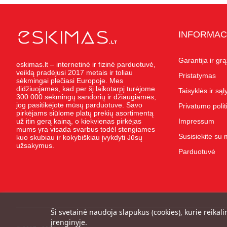
INFORMAC
Garantija ir gr
eskimas.lt – internetinė ir fizinė parduotuvė,
veiklą pradėjusi 2017 metais ir toliau
Pristatymas
sėkmingai plečiasi Europoje. Mes
didžiuojames, kad per šį laikotarpį turėjome
Taisyklės ir są
300 000 sėkmingų sandorių ir džiaugiamės,
jog pasitikėjote mūsų parduotuve. Savo
Privatumo polit
pirkėjams siūlome platų prekių asortimentą
už itin gerą kainą, o kiekvienas pirkėjas
Impressum
mums yra visada svarbus todėl stengiames
Susisiekite su
kuo skubiau ir kokybiškiau įvykdyti Jūsų
užsakymus.
Parduotuvė
Ši svetainė naudoja slapukus (cookies), kurie reikali
įrenginyje.