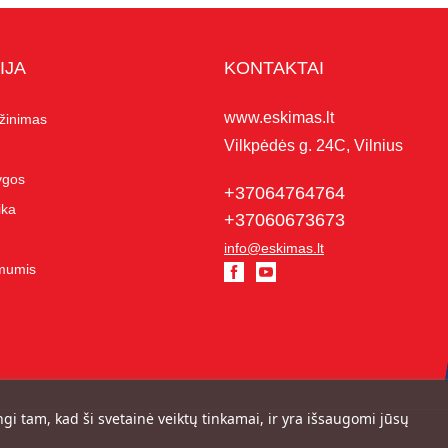
IJA
KONTAKTAI
www.eskimas.lt
ąžinimas
Vilkpėdės g. 24C, Vilnius
lygos
+37064764764
ika
+37060673673
info@eskimas.lt
 mumis
ngi tam, kad ši svetainė veiktų tinkamai, ir yra išsaugomi jūsų