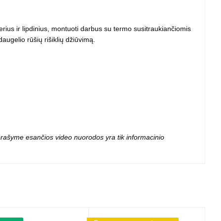
 projektoriai ir
vai
ferius ir lipdinius, montuoti darbus su termo susitraukiančiomis
daugelio rūšių rišiklių džiūvimą.
 aprašyme esančios video nuorodos yra tik informacinio