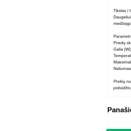
Squishy - 
Tikslas /
Push Pop i
Daugeliui
Kiti antistr
medžiagomi
Parametr
Priedų ska
Galia [W]
Temperatū
Maksimali
Našumas [
Prekių nu
pobūdžio,
Panaši