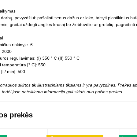
Vaikiški
Skvišai
Airsoft / Spyruokliniai ginklai
šviestu
 taikymas
t
Šviečiantis, su garsais
 darbų, pavyzdžiui: pašalinti senus dažus ar lako, taisyti plastikinius bu
esai
Minkštomis kulkomis šaudantys
s, greitai uždegti anglies krosnį be žiebtuvėlio ar grotelių, pagreitinti 
Šautuvai su pistonais
Lankai / arbaletai
ai
Treniruočių peiliai - butterfly
ičius rinkinyje: 6
: 2000
ros reguliavimas: (I) 350 ° C (II) 550 ° C
 temperatūra [° C]: 550
l / min]: 500
otraukos skirtos tik iliustraciniams tikslams ir yra pavyzdinės. Prekės
 todėl jose pateikiama informacija gali skirtis nuo pačios prekės.
os prekės