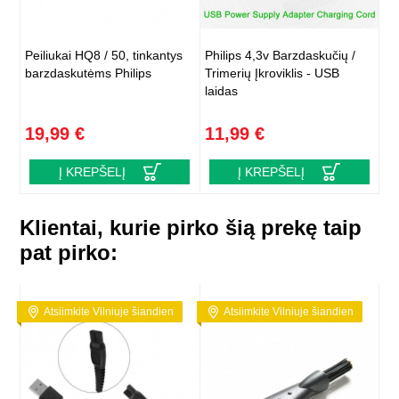
Peiliukai HQ8 / 50, tinkantys
Philips 4,3v Barzdaskučių /
barzdaskutėms Philips
Trimerių Įkroviklis - USB
laidas
19,99 €
11,99 €
Į KREPŠELĮ
Į KREPŠELĮ
Klientai, kurie pirko šią prekę taip
pat pirko:
Atsiimkite Vilniuje šiandien
Atsiimkite Vilniuje šiandien