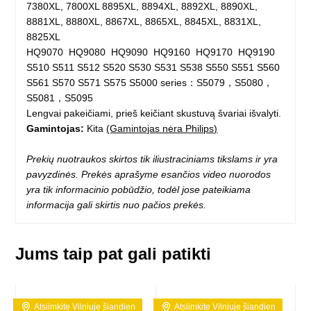
7380XL, 7800XL 8895XL, 8894XL, 8892XL, 8890XL,
8881XL, 8880XL, 8867XL, 8865XL, 8845XL, 8831XL,
8825XL
HQ9070 HQ9080 HQ9090 HQ9160 HQ9170 HQ9190
S510 S511 S512 S520 S530 S531 S538 S550 S551 S560
S561 S570 S571 S575 S5000 series：S5079，S5080，
S5081，S5095
Lengvai pakeičiami, prieš keičiant skustuvą švariai išvalyti.
Gamintojas:
Kita
(Gamintojas nėra Philips)
Prekių nuotraukos skirtos tik iliustraciniams tikslams ir yra
pavyzdinės. Prekės aprašyme esančios video nuorodos
yra tik informacinio pobūdžio, todėl jose pateikiama
informacija gali skirtis nuo pačios prekės.
Jums taip pat gali patikti
Atsiimkite Vilniuje šiandien
Atsiimkite Vilniuje šiandien