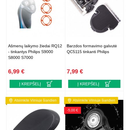
Ašmenų laikymo žiedai RQ12
Barzdos formavimo galvutė
- tinkantys Philips S9000
QC5115 tinkanti Philips
S8000 S7000
6,99 €
7,99 €
Į KREPŠELĮ
Į KREPŠELĮ
Atsiimkite Vilniuje šiandien
Atsiimkite Vilniuje šiandien
-5,00 €