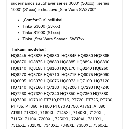
suderinamos su „Shaver series 3000“ (S3xxx), „series
1000“ (S1xxx) ir skustuvu „Star Wars SW3700“.
„ComfortCut“ peiliukai
Tinka S3000 (S3xxx)
Tinka S1000 (S1xxx)
Tinka „Star Wars Shaver“ SW37xx
Tinkami modeliai:
HQ8445 HQ8825 HQ8830 HQ8845 HQ8850 HQ8865
HQ8870 HQ8875 HQ8880 HQ8885 HQ8894 HQ8890
HQ8140 HQ8155 HQ8160 HQ8170 HQ8240 HQ8260
HQ8270 HQ5705 HQ5710 HQ5715 HQ6075 HQ6090
HQ6095 HQ6070 HQ6076 HQ6073 HQ7100 HQ7120
HQ7140 HQ7160 HQ7180 HQ7200 HQ7290 HQ7240
HQ7260 HQ7320 HQ7340 HQ7350 HQ7360 HQ7380
HQ7390 HQ7310 PT710,PT715, PT720, PT725, PT730,
PT735, PT860, PT880 PT870 AT750, AT751, AT890,
AT891 7183XL, 7180XL, 7145XL, 7140XL, 7120XL,
7115X, 7110X, 7260XL, 7250XL, 7240XL, 7310XL,
7315XL, 7325XL, 7340XL, 7345XL, 7350XL, 7360XL,