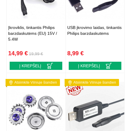
Įkroviklis, tinkantis Philips
USB įkrovimo laidas, tinkantis
barzdaskutėms (EU) 15V /
Philips barzdaskutėms
5.4W
14,99 €
8,99 €
19,99 €
Į KREPŠELĮ
Į KREPŠELĮ
Atsiimkite Vilniuje šiandien
Atsiimkite Vilniuje šiandien