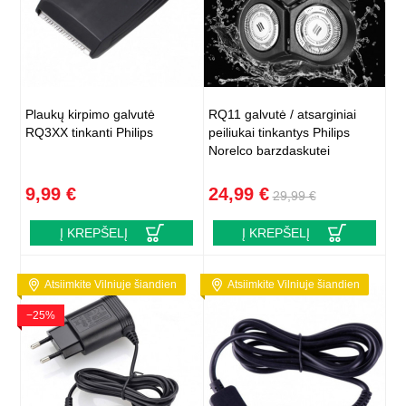
Plaukų kirpimo galvutė
RQ11 galvutė / atsarginiai
RQ3XX tinkanti Philips
peiliukai tinkantys Philips
Norelco barzdaskutei
9,99 €
24,99 €
29,99 €
Į KREPŠELĮ
Į KREPŠELĮ
Atsiimkite Vilniuje šiandien
Atsiimkite Vilniuje šiandien
−25%