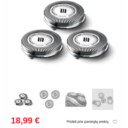
18,99 €
Pridėti prie pamėgtų prekių