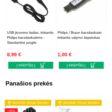
USB įkrovimo laidas, tinkantis
Philips / Braun barzdaskutei
Philips barzdaskutėms -
tinkantis valymo šepetukas
Standartinė jungtis
8,99 €
1,00 €
Į KREPŠELĮ
Į KREPŠELĮ
Panašios prekės
Atsiimkite Vilniuje šiandien
Atsiimkite Vilniuje šiandien
−35%