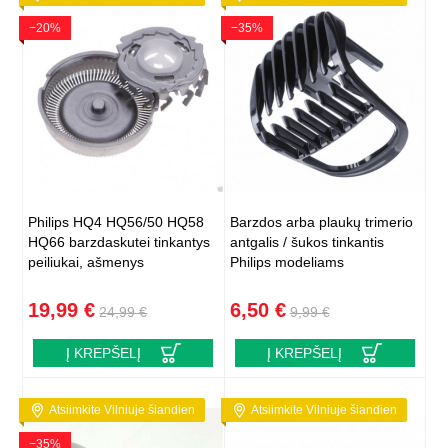
−20%
−35%
Philips HQ4 HQ56/50 HQ58
Barzdos arba plaukų trimerio
HQ66 barzdaskutei tinkantys
antgalis / šukos tinkantis
peiliukai, ašmenys
Philips modeliams
19,99 €
6,50 €
24,99 €
9,99 €
Į KREPŠELĮ
Į KREPŠELĮ
Atsiimkite Vilniuje šiandien
Atsiimkite Vilniuje šiandien
−35%