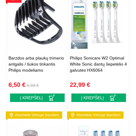
Barzdos arba plaukų trimerio
Philips Sonicare W2 Optimal
antgalis / šukos tinkantis
White Sonic dantų šepetėlio 4
Philips modeliams
galvutės HX6064
6,50 €
22,99 €
9,99 €
Į KREPŠELĮ
Į KREPŠELĮ
Atsiimkite Vilniuje šiandien
Atsiimkite Vilniuje šiandien