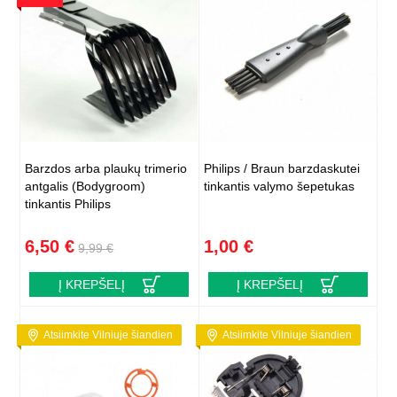
Barzdos arba plaukų trimerio
Philips / Braun barzdaskutei
antgalis (Bodygroom)
tinkantis valymo šepetukas
tinkantis Philips
6,50 €
1,00 €
9,99 €
Į KREPŠELĮ
Į KREPŠELĮ
Atsiimkite Vilniuje šiandien
Atsiimkite Vilniuje šiandien