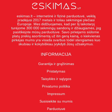
eskimas.lt – internetinė ir fizinė parduotuvė, veiklą
pradėjusi 2017 metais ir toliau sėkmingai plečiasi
Europoje. Mes didžiuojames, kad per šį laikotarpį
turėjome 300 000 sėkmingų sandorių ir džiaugiamės, jog
pasitikėjote mūsų parduotuve. Savo pirkėjams siūlome
platų prekių asortimentą už itin gerą kainą, o kiekvienas
pirkėjas mums yra visada svarbus todėl stengiames kuo
skubiau ir kokybiškiau įvykdyti Jūsų užsakymus.
INFORMACIJA
Garantija ir grąžinimas
Pristatymas
Taisyklės ir sąlygos
Privatumo politika
Impressum
Susisiekite su mumis
Parduotuvė