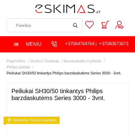
+37064764764
+37060673673
MENIU
|
Pagrindinis
Grožis ir Sveikata
Barzdaskutės ir priedai
Philips priedai
Peiliukai SH30/50 tinkantys Philips barzdaskutėms Series 3000 - 3vnt.
Peiliukai SH30/50 tinkantys Philips
barzdaskutėms Series 3000 - 3vnt.
Atsiimkite Vilniuje šiandien