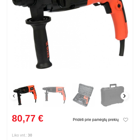
80,77 €
Pridėti prie pamėgtų prekių
Liko vnt.:
30