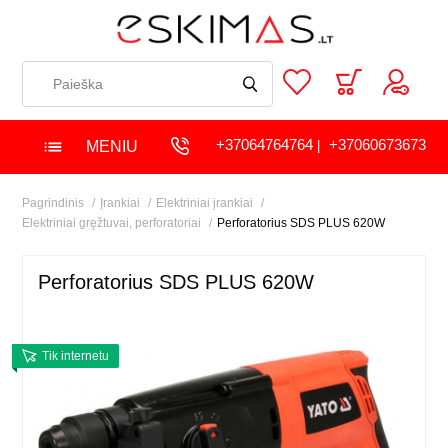
+37064764764
+37060673673
MENIU
|
Pagrindinis
Įrankiai
Elektriniai įrankiai
Elektriniai gręžtuvai, perforatoriai
Perforatorius SDS PLUS 620W
Perforatorius SDS PLUS 620W
Tik internetu