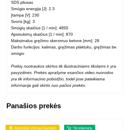
SDS pliusas
Smūgio energija [J]: 2.3
Įtampa [V]: 230
Svoris [kg]: 3
Smūgių skaičius [1 / min]: 4850
Apsisukimų skaičius [1 / min]: 870
Maksimalus gręžimo skersmuo betone [mm]: 28
Darbo funkcijos: kalimas, gręžimas plaktuku, gręžimas be
smūgio
Prekių nuotraukos skirtos tik iliustraciniams tikslams ir yra
pavyzdinės. Prekės aprašyme esančios video nuorodos
yra tik informacinio pobūdžio, todėl jose pateikiama
informacija gali skirtis nuo pačios prekės.
Panašios prekės
Atsiimkite Vilniuje šiandien
Tik internetu