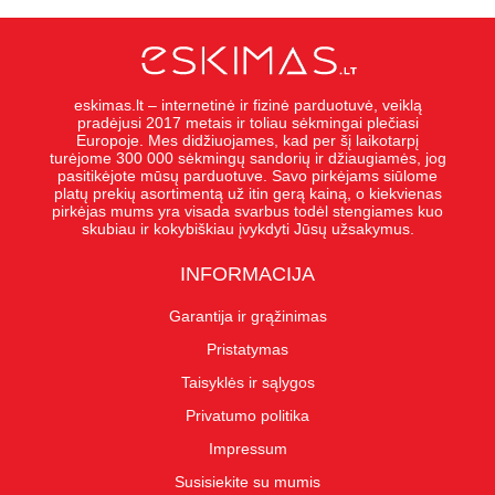
eskimas.lt – internetinė ir fizinė parduotuvė, veiklą
pradėjusi 2017 metais ir toliau sėkmingai plečiasi
Europoje. Mes didžiuojames, kad per šį laikotarpį
turėjome 300 000 sėkmingų sandorių ir džiaugiamės, jog
pasitikėjote mūsų parduotuve. Savo pirkėjams siūlome
platų prekių asortimentą už itin gerą kainą, o kiekvienas
pirkėjas mums yra visada svarbus todėl stengiames kuo
skubiau ir kokybiškiau įvykdyti Jūsų užsakymus.
INFORMACIJA
Garantija ir grąžinimas
Pristatymas
Taisyklės ir sąlygos
Privatumo politika
Impressum
Susisiekite su mumis