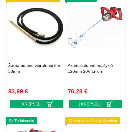
Žarna betono vibratoriui 6m -
Akumuliatorinė maišyklė
38mm
120mm 20V Li-ion
83,99 €
76,23 €
Į KREPŠELĮ
Į KREPŠELĮ
Tik internetu
Atsiimkite Vilniuje šiandien