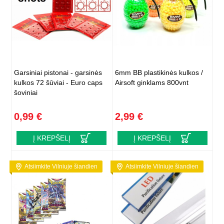
Garsiniai pistonai - garsinės
6mm BB plastikinės kulkos /
kulkos 72 šūviai - Euro caps
Airsoft ginklams 800vnt
šoviniai
0,99 €
2,99 €
Į KREPŠELĮ
Į KREPŠELĮ
Atsiimkite Vilniuje šiandien
Atsiimkite Vilniuje šiandien