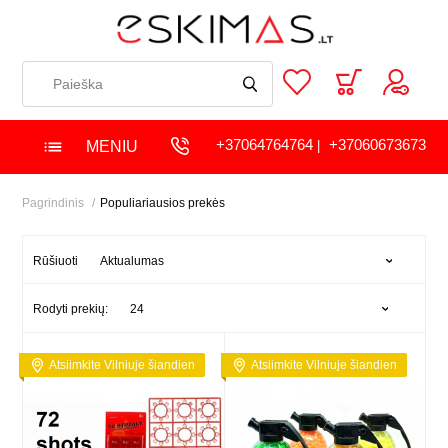
+37064764764
+37060673673
MENIU
|
Pagrindinis
Populiariausios prekės
Aktualumas
Rūšiuoti
24
Rodyti prekių:
Atsiimkite Vilniuje šiandien
Atsiimkite Vilniuje šiandien