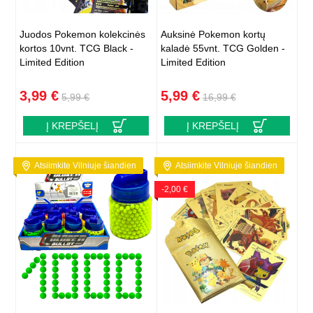
Juodos Pokemon kolekcinės
Auksinė Pokemon kortų
kortos 10vnt. TCG Black -
kaladė 55vnt. TCG Golden -
Limited Edition
Limited Edition
3,99 €
5,99 €
5,99 €
16,99 €
Į KREPŠELĮ
Į KREPŠELĮ
Atsiimkite Vilniuje šiandien
Atsiimkite Vilniuje šiandien
-2,00 €