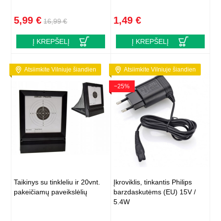
5,99 €
1,49 €
16,99 €
Į KREPŠELĮ
Į KREPŠELĮ
Atsiimkite Vilniuje šiandien
Atsiimkite Vilniuje šiandien
−25%
Taikinys su tinkleliu ir 20vnt.
Įkroviklis, tinkantis Philips
pakeičiamų paveikslėlių
barzdaskutėms (EU) 15V /
5.4W