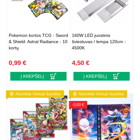
Pokemon kortos TCG - Sword
160W LED juostinis
& Shield: Astral Radiance - 10
šviestuvas / lempa 120cm -
kortų
4500K
0,99 €
4,50 €
Į KREPŠELĮ
Į KREPŠELĮ
Atsiimkite Vilniuje šiandien
Atsiimkite Vilniuje šiandien
-3,00 €