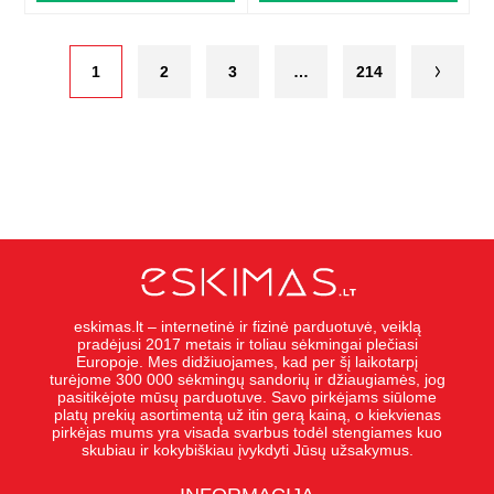
1
2
3
…
214
eskimas.lt – internetinė ir fizinė parduotuvė, veiklą
pradėjusi 2017 metais ir toliau sėkmingai plečiasi
Europoje. Mes didžiuojames, kad per šį laikotarpį
turėjome 300 000 sėkmingų sandorių ir džiaugiamės, jog
pasitikėjote mūsų parduotuve. Savo pirkėjams siūlome
platų prekių asortimentą už itin gerą kainą, o kiekvienas
pirkėjas mums yra visada svarbus todėl stengiames kuo
skubiau ir kokybiškiau įvykdyti Jūsų užsakymus.