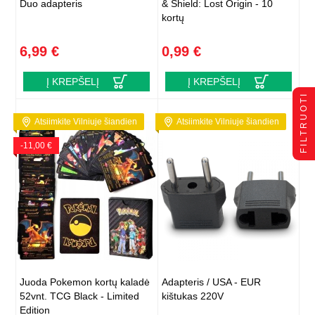
Duo adapteris
& Shield: Lost Origin - 10
kortų
6,99 €
0,99 €
Į KREPŠELĮ
Į KREPŠELĮ
FILTRUOTI
Atsiimkite Vilniuje šiandien
Atsiimkite Vilniuje šiandien
-11,00 €
Juoda Pokemon kortų kaladė
Adapteris / USA - EUR
52vnt. TCG Black - Limited
kištukas 220V
Edition