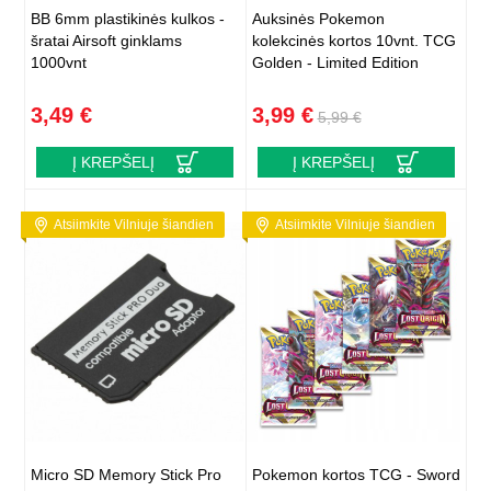
BB 6mm plastikinės kulkos -
Auksinės Pokemon
šratai Airsoft ginklams
kolekcinės kortos 10vnt. TCG
1000vnt
Golden - Limited Edition
3,49 €
3,99 €
5,99 €
Į KREPŠELĮ
Į KREPŠELĮ
Atsiimkite Vilniuje šiandien
Atsiimkite Vilniuje šiandien
Micro SD Memory Stick Pro
Pokemon kortos TCG - Sword