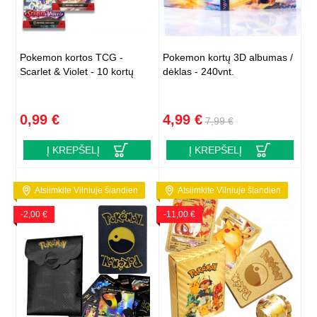
Pokemon kortos TCG -
Pokemon kortų 3D albumas /
Scarlet & Violet - 10 kortų
dėklas - 240vnt.
0,99 €
4,99 €
7,99 €
Į KREPŠELĮ
Į KREPŠELĮ
Atsiimkite Vilniuje šiandien
Atsiimkite Vilniuje šiandien
-2,00 €
-11,00 €