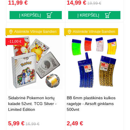
11,99 €
14,99 €
19,99 €
Į KREPŠELĮ
Į KREPŠELĮ
Atsiimkite Vilniuje šiandien
Atsiimkite Vilniuje šiandien
-11,00 €
Sidabrinė Pokemon kortų
BB 6mm plastikinės kulkos
kaladė 52vnt. TCG Silver -
ragelyje - Airsoft ginklams
Limited Edition
500vnt
5,99 €
2,49 €
16,99 €