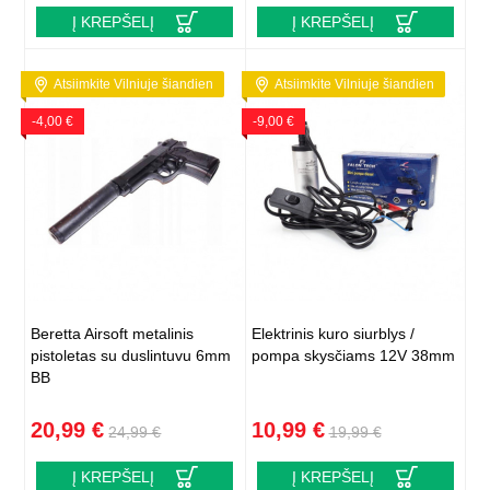
Į KREPŠELĮ
Į KREPŠELĮ
Atsiimkite Vilniuje šiandien
Atsiimkite Vilniuje šiandien
-4,00 €
-9,00 €
Beretta Airsoft metalinis
Elektrinis kuro siurblys /
pistoletas su duslintuvu 6mm
pompa skysčiams 12V 38mm
BB
20,99 €
10,99 €
24,99 €
19,99 €
Į KREPŠELĮ
Į KREPŠELĮ