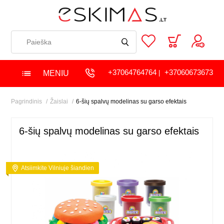
+37064764764
+37060673673
MENIU
|
Pagrindinis
Žaislai
6-šių spalvų modelinas su garso efektais
6-šių spalvų modelinas su garso efektais
Atsiimkite Vilniuje šiandien