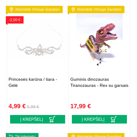
Atsiimkite Vilniuje šiandien
Atsiimkite Vilniuje šiandien
-2,00 €
Princesės karūna / tiara -
Guminis dinozauras
Gėlė
Tiranozauras - Rex su garsais
4,99 €
17,99 €
6,99 €
Į KREPŠELĮ
Į KREPŠELĮ
Tik internetu
Atsiimkite Vilniuje šiandien