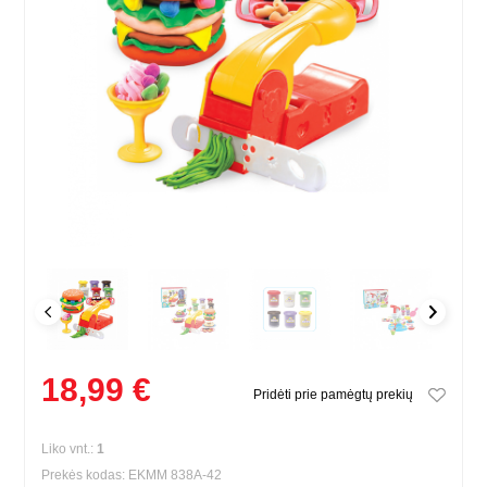
18,99 €
Pridėti prie pamėgtų prekių
Liko vnt.:
1
Prekės kodas: EKMM 838A-42