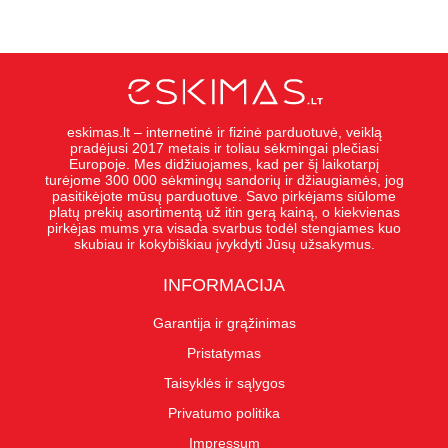
eskimas.lt – internetinė ir fizinė parduotuvė, veiklą
pradėjusi 2017 metais ir toliau sėkmingai plečiasi
Europoje. Mes didžiuojames, kad per šį laikotarpį
turėjome 300 000 sėkmingų sandorių ir džiaugiamės, jog
pasitikėjote mūsų parduotuve. Savo pirkėjams siūlome
platų prekių asortimentą už itin gerą kainą, o kiekvienas
pirkėjas mums yra visada svarbus todėl stengiames kuo
skubiau ir kokybiškiau įvykdyti Jūsų užsakymus.
INFORMACIJA
Garantija ir grąžinimas
Pristatymas
Taisyklės ir sąlygos
Privatumo politika
Impressum