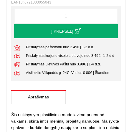
EAN13: 6721003055043
Į KREPŠELĮ
Pristatymas paštomatu nuo 2.49€ | 1-2 d.d.
Pristatymas kurjeriu visoje Lietuvoje nuo 3.49€ | 1-2 d.d
Pristatymas Lietuvos Paštu nuo 3.99€ | 1-4 d.d.
Atsiimkite Vilkpėdės g. 24C, Vilnius 0.00€ | Šiandien
Aprašymas
Šis rinkinys yra plastilininio modeliavimo priemonė
vaikams, skirta imtis meninių projektų namuose. Maišykite
spalvas ir kurkite daugybę naujų kartu su plastilino rinkiniu.