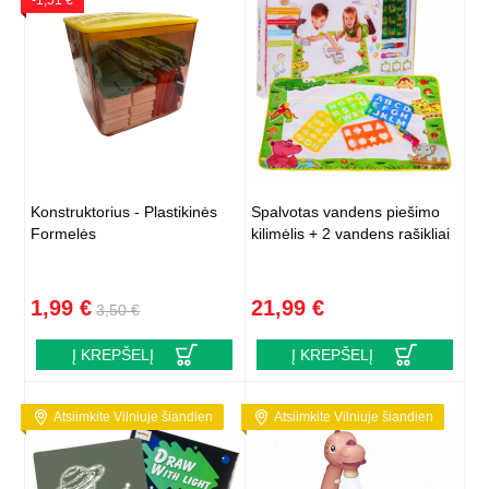
-1,51 €
Konstruktorius - Plastikinės
Spalvotas vandens piešimo
Formelės
kilimėlis + 2 vandens rašikliai
1,99 €
21,99 €
3,50 €
Į KREPŠELĮ
Į KREPŠELĮ
Atsiimkite Vilniuje šiandien
Atsiimkite Vilniuje šiandien