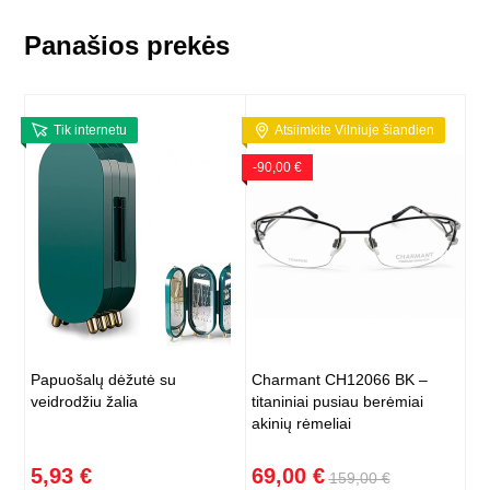
Panašios prekės
Tik internetu
Atsiimkite Vilniuje šiandien
-90,00 €
Papuošalų dėžutė su
Charmant CH12066 BK –
veidrodžiu žalia
titaniniai pusiau berėmiai
akinių rėmeliai
5,93 €
69,00 €
159,00 €