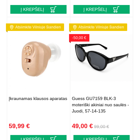
Į KREPŠELĮ
Į KREPŠELĮ
Atsiimkite Vilniuje šiandien
Atsiimkite Vilniuje šiandien
-50,00 €
Įkraunamas klausos aparatas
Guess GU7159 BLK-3
moteriški akiniai nuo saulės -
Juodi, 57-14-135
59,99 €
49,00 €
99,00 €
Į KREPŠELĮ
Į KREPŠELĮ