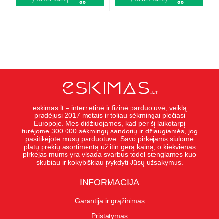
eskimas.lt – internetinė ir fizinė parduotuvė, veiklą
pradėjusi 2017 metais ir toliau sėkmingai plečiasi
Europoje. Mes didžiuojames, kad per šį laikotarpį
turėjome 300 000 sėkmingų sandorių ir džiaugiamės, jog
pasitikėjote mūsų parduotuve. Savo pirkėjams siūlome
platų prekių asortimentą už itin gerą kainą, o kiekvienas
pirkėjas mums yra visada svarbus todėl stengiames kuo
skubiau ir kokybiškiau įvykdyti Jūsų užsakymus.
INFORMACIJA
Garantija ir grąžinimas
Pristatymas