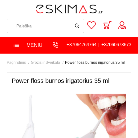
+37064764764
+37060673673
MENIU
|
Pagrindinis
Grožis ir Sveikata
Power floss burnos irigatorius 35 ml
Power floss burnos irigatorius 35 ml