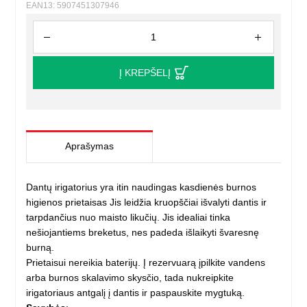
EAN13: 5907451307946
Į KREPŠELĮ
Aprašymas
Dantų irigatorius yra itin naudingas kasdienės burnos
higienos prietaisas Jis leidžia kruopščiai išvalyti dantis ir
tarpdančius nuo maisto likučių. Jis idealiai tinka
nešiojantiems breketus, nes padeda išlaikyti švaresnę
burną.
Prietaisui nereikia baterijų. Į rezervuarą įpilkite vandens
arba burnos skalavimo skysčio, tada nukreipkite
irigatoriaus antgalį į dantis ir paspauskite mygtuką.