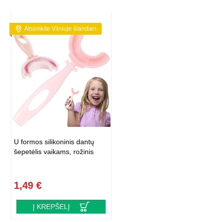
Atsiimkite Vilniuje šiandien
U formos silikoninis dantų
šepetėlis vaikams, rožinis
1,49 €
Į KREPŠELĮ