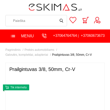
+37064764764
+37060673673
MENIU
|
Pagrindinis
Prekės automobiliams
Galvutės, komplektai, adapteriai
Prailgintuvas 3/8, 50mm, Cr-V
Prailgintuvas 3/8, 50mm, Cr-V
Tik internetu