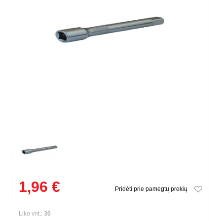
1,96 €
Pridėti prie pamėgtų prekių
Liko vnt.:
30