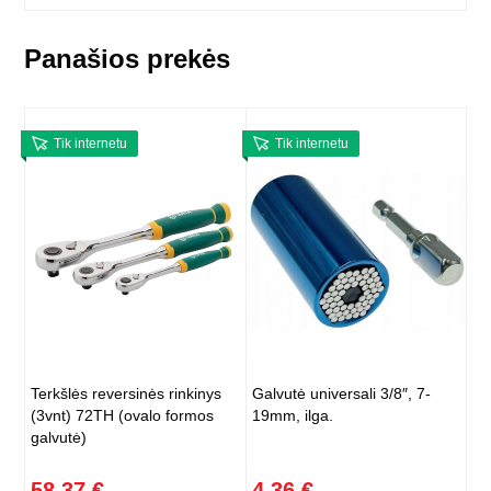
Panašios prekės
Tik internetu
Tik internetu
Terkšlės reversinės rinkinys
Galvutė universali 3/8″, 7-
(3vnt) 72TH (ovalo formos
19mm, ilga.
galvutė)
58,37 €
4,36 €