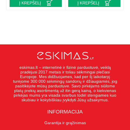
Į KREPŠELĮ
Į KREPŠELĮ
eskimas.lt – internetinė ir fizinė parduotuvė, veiklą
pradėjusi 2017 metais ir toliau sėkmingai plečiasi
Europoje. Mes didžiuojames, kad per šį laikotarpį
turėjome 300 000 sėkmingų sandorių ir džiaugiamės, jog
pasitikėjote mūsų parduotuve. Savo pirkėjams siūlome
platų prekių asortimentą už itin gerą kainą, o kiekvienas
pirkėjas mums yra visada svarbus todėl stengiames kuo
skubiau ir kokybiškiau įvykdyti Jūsų užsakymus.
INFORMACIJA
Garantija ir grąžinimas