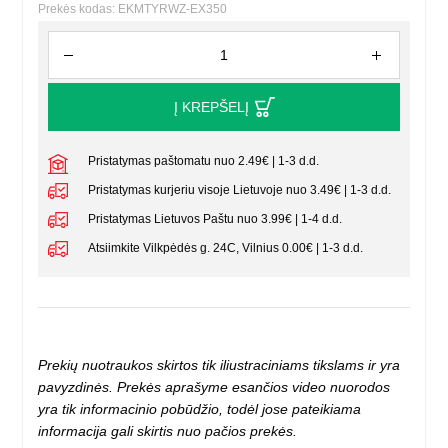
Prekės kodas: EKMTYRWZ-EX350
Į KREPŠELĮ
Pristatymas paštomatu nuo 2.49€ | 1-3 d.d.
Pristatymas kurjeriu visoje Lietuvoje nuo 3.49€ | 1-3 d.d.
Pristatymas Lietuvos Paštu nuo 3.99€ | 1-4 d.d.
Atsiimkite Vilkpėdės g. 24C, Vilnius 0.00€ | 1-3 d.d.
Prekių nuotraukos skirtos tik iliustraciniams tikslams ir yra
pavyzdinės. Prekės aprašyme esančios video nuorodos
yra tik informacinio pobūdžio, todėl jose pateikiama
informacija gali skirtis nuo pačios prekės.