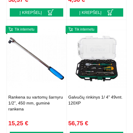
Į KREPŠELĮ
Į KREPŠELĮ
Tik internetu
Tik internetu
Rankena su vartomų šarnyru
Galvučių rinkinys 1/ 4" 49vnt.
1/2”, 450 mm, guminė
120XP
rankena
15,25 €
56,75 €