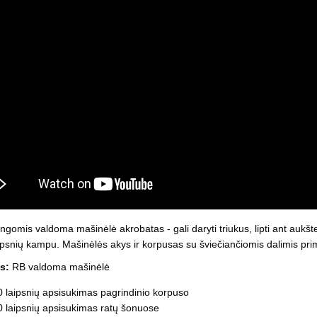
Vaikiški
Skvišai
Airsoft / Spyruokliniai ginklai
šviestu
t
Šviečiantis, su garsais
esai
Minkštomis kulkomis šaudantys
Šautuvai su pistonais
Lankai / arbaletai
Treniruočių peiliai - butterfly
ngomis valdoma mašinėlė akrobatas - gali daryti triukus, lipti ant aukšte
aipsnių kampu. Mašinėlės akys ir korpusas su šviečiančiomis dalimis pri
s:
RB valdoma mašinėlė
 laipsnių apsisukimas pagrindinio korpuso
 laipsnių apsisukimas ratų šonuose