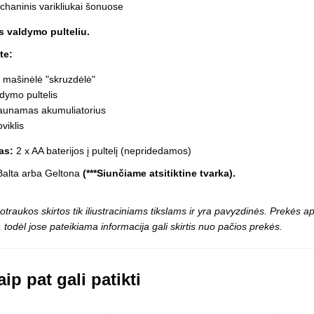
haninis varikliukai šonuose
 valdymo pulteliu.
te:
 mašinėlė "skruzdėlė"
dymo pultelis
raunamas akumuliatorius
oviklis
as:
2 x AA baterijos į pultelį (nepridedamos)
Balta arba Geltona
(***Siunčiame atsitiktine tvarka).
otraukos skirtos tik iliustraciniams tikslams ir yra pavyzdinės. Prekės
 todėl jose pateikiama informacija gali skirtis nuo pačios prekės.
ip pat gali patikti