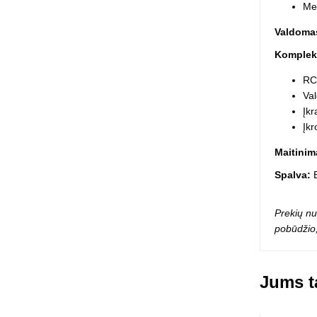
Mec
Valdomas
Komplek
RC
Val
Įk
Įkr
Maitinim
Spalva:
Prekių nu
pobūdžio,
Jums ta