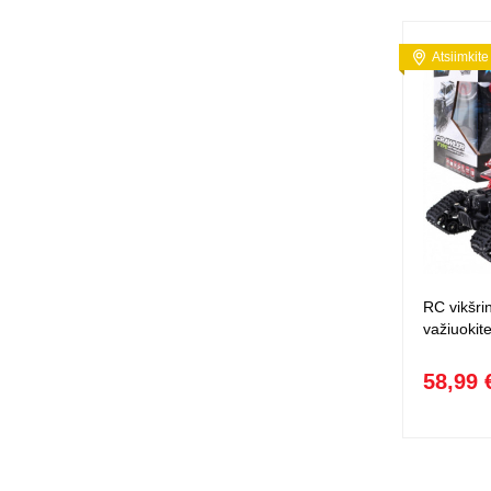
Atsiimkite
RC vikšri
važiuokit
58,99 