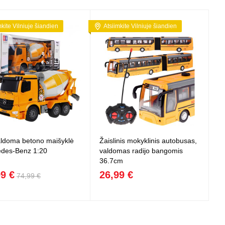
mkite Vilniuje šiandien
Atsiimkite Vilniuje šiandien
ldoma betono maišyklė
Žaislinis mokyklinis autobusas,
des-Benz 1:20
valdomas radijo bangomis
36.7cm
99 €
26,99 €
74,99 €