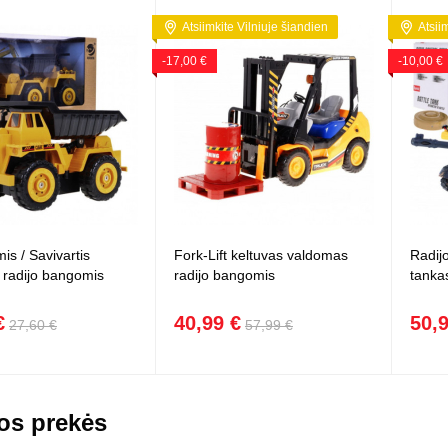
Atsiimkite Vilniuje šiandien
Atsii
-17,00 €
-10,00 €
is / Savivartis
Fork-Lift keltuvas valdomas
Radij
 radijo bangomis
radijo bangomis
tanka
€
40,99 €
50,
27,60 €
57,99 €
os prekės