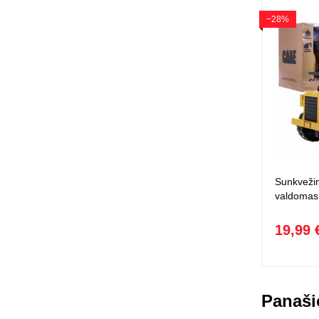
−28%
Sunkvežim
valdomas
19,99 
Panaši