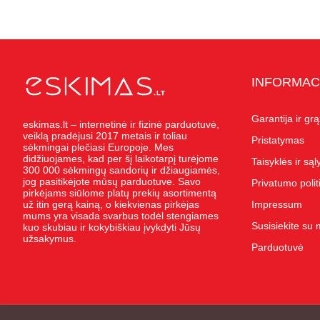
INFORMAC
Garantija ir gr
eskimas.lt – internetinė ir fizinė parduotuvė,
veiklą pradėjusi 2017 metais ir toliau
Pristatymas
sėkmingai plečiasi Europoje. Mes
didžiuojames, kad per šį laikotarpį turėjome
Taisyklės ir są
300 000 sėkmingų sandorių ir džiaugiamės,
jog pasitikėjote mūsų parduotuve. Savo
Privatumo polit
pirkėjams siūlome platų prekių asortimentą
už itin gerą kainą, o kiekvienas pirkėjas
Impressum
mums yra visada svarbus todėl stengiames
Susisiekite su
kuo skubiau ir kokybiškiau įvykdyti Jūsų
užsakymus.
Parduotuvė