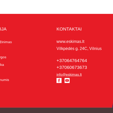
IJA
KONTAKTAI
www.eskimas.lt
ąžinimas
Vilkpėdės g. 24C, Vilnius
lygos
+37064764764
ika
+37060673673
info@eskimas.lt
 mumis