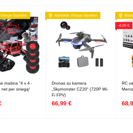
 Vilniuje šiandien
Atsiimkite Vilniuje šiandien
Atsii
-6,00 €
nė mašina "4 x 4 -
Dronas su kamera
RC va
e net per sniegą!
„Skymonster CZ20“ (720P Wi-
Merce
Fi FPV)
€
66,99 €
68,