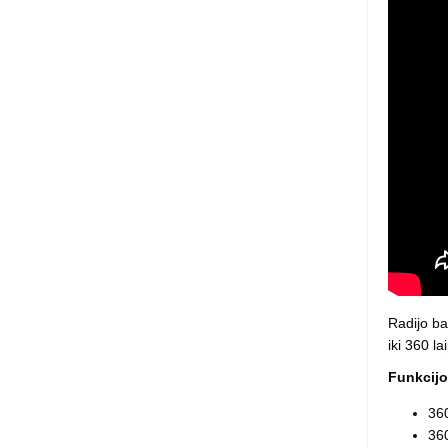
Squishy - 
Push Pop i
Kiti antistr
Radijo ba
iki 360 l
Funkcijo
360
360