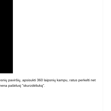
 projektoriai ir
vai
snių paviršių, apsisukti 360 laipsnių kampu, ratus perkelti net
mena pašėlusį "skurzdėliuką".