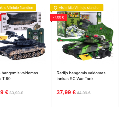
mkite Vilniuje šiandien
Atsiimkite Vilniuje šiandien
-7,00 €
o bangomis valdomas
Radijo bangomis valdomas
s T-90
tankas RC War Tank
99 €
37,99 €
60,99 €
44,99 €