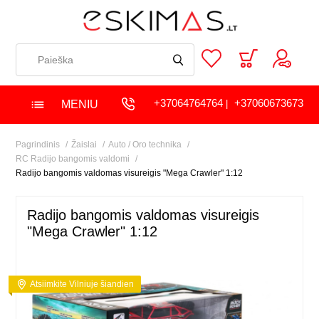
+37064764764
+37060673673
MENIU
|
Pagrindinis
Žaislai
Auto / Oro technika
RC Radijo bangomis valdomi
Radijo bangomis valdomas visureigis "Mega Crawler" 1:12
Radijo bangomis valdomas visureigis
"Mega Crawler" 1:12
Atsiimkite Vilniuje šiandien