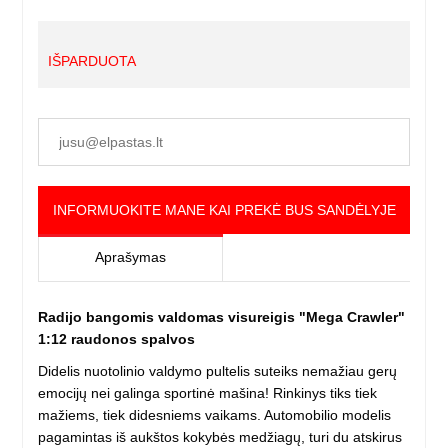
IŠPARDUOTA
INFORMUOKITE MANE KAI PREKĖ BUS SANDĖLYJE
Aprašymas
Radijo bangomis valdomas visureigis "Mega Crawler"
1:12 raudonos spalvos
Didelis nuotolinio valdymo pultelis suteiks nemažiau gerų
emocijų nei galinga sportinė mašina! Rinkinys tiks tiek
mažiems, tiek didesniems vaikams. Automobilio modelis
pagamintas iš aukštos kokybės medžiagų, turi du atskirus