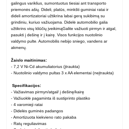
galingus variklius, sumontuotus tiesiai ant transporto
priemonės ašių. Dideli, platūs, minkšti guminiai ratai ir
dideli amortizatoriai užtikrina labai gerą sukibimą su
grindiniu, kuriuo važiuojama. Didelė automobilio galia
užtikrins visų kliūčių įveikimąGalite važiuoti pirmyn ir atgal,
pasukti į dešinę ir į kairę. Visos funkcijos nuotolinio
valdymo pulte. Automobilis nebijo sniego, vandens ar
akmenų.
Žaislo maitinimas:
- 7,2 V Ni-Cd akumuliatorius (įtraukta)
- Nuotolinio valdymo pultas 3 x AA elementai (neįtraukta)
Specifikacijos:
- Važiavimas pirmyn/atgal/ į dešinę/kairę
- Važiuoklė pagaminta iš sustiprinto plastiko
- 4 varomieji ratai
- Didelės guminės padangos
- Amortizuota kiekvieno rato pakaba
- Ratų reguliavimas