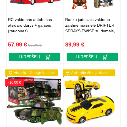
RC valdomas autobusas -
Rankų judesiais valdoma
atsidaro durys + garsais
žaislinė mašinėlė DRIFTER
(raudonas)
SPRAYS TWIST su dūmais,..
57,99 €
89,99 €
63,99 €
Į KREPŠELĮ
Į KREPŠELĮ
Atsiimkite Vilniuje šiandien
Atsiimkite Vilniuje šiandien
-10,00 €