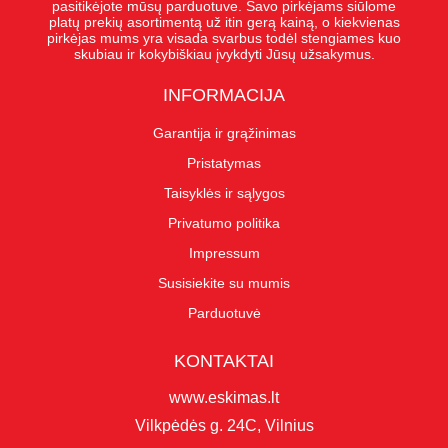
pasitikėjote mūsų parduotuve. Savo pirkėjams siūlome
platų prekių asortimentą už itin gerą kainą, o kiekvienas
pirkėjas mums yra visada svarbus todėl stengiames kuo
skubiau ir kokybiškiau įvykdyti Jūsų užsakymus.
INFORMACIJA
Garantija ir grąžinimas
Pristatymas
Taisyklės ir sąlygos
Privatumo politika
Impressum
Susisiekite su mumis
Parduotuvė
KONTAKTAI
www.eskimas.lt
Vilkpėdės g. 24C, Vilnius