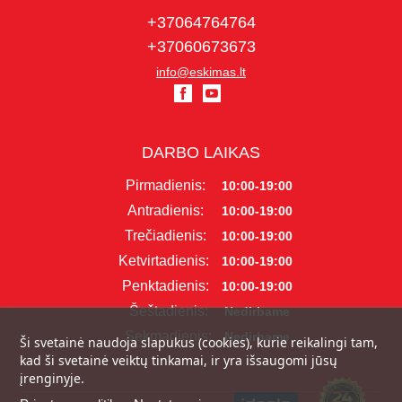
+37064764764
+37060673673
info@eskimas.lt
DARBO LAIKAS
Pirmadienis:
10:00-19:00
Antradienis:
10:00-19:00
Trečiadienis:
10:00-19:00
Ketvirtadienis:
10:00-19:00
Penktadienis:
10:00-19:00
Šeštadienis:
Nedirbame
Sekmadienis:
Nedirbame
Ši svetainė naudoja slapukus (cookies), kurie reikalingi tam,
kad ši svetainė veiktų tinkamai, ir yra išsaugomi jūsų
įrenginyje.