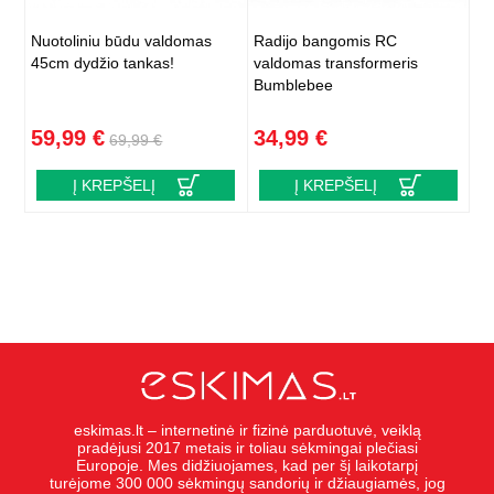
Nuotoliniu būdu valdomas
Radijo bangomis RC
45cm dydžio tankas!
valdomas transformeris
Bumblebee
59,99 €
34,99 €
69,99 €
Į KREPŠELĮ
Į KREPŠELĮ
eskimas.lt – internetinė ir fizinė parduotuvė, veiklą
pradėjusi 2017 metais ir toliau sėkmingai plečiasi
Europoje. Mes didžiuojames, kad per šį laikotarpį
turėjome 300 000 sėkmingų sandorių ir džiaugiamės, jog