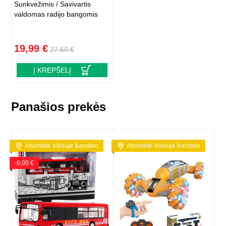
Sunkvežimis / Savivartis
valdomas radijo bangomis
19,99 €
27,60 €
Į KREPŠELĮ
Panašios prekės
Atsiimkite Vilniuje šiandien
Atsiimkite Vilniuje šiandien
-6,00 €