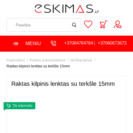
+37064764764
+37060673673
MENIU
|
Pagrindinis
Prekės automobiliams
Veržliarakčiai
Raktas kilpinis lenktas su terkšle 15mm
Raktas kilpinis lenktas su terkšle 15mm
Tik internetu