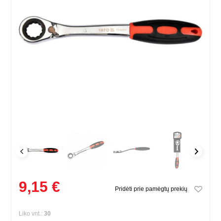
9,15 €
Pridėti prie pamėgtų prekių
Liko vnt.:
30