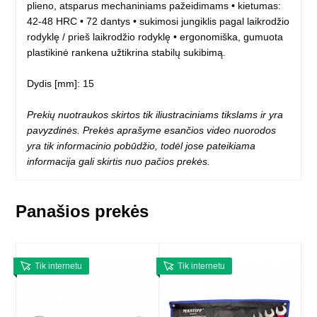
plieno, atsparus mechaniniams pažeidimams • kietumas:
42-48 HRC • 72 dantys • sukimosi jungiklis pagal laikrodžio
rodyklę / prieš laikrodžio rodyklę • ergonomiška, gumuota
plastikinė rankena užtikrina stabilų sukibimą.
Dydis [mm]: 15
Prekių nuotraukos skirtos tik iliustraciniams tikslams ir yra
pavyzdinės. Prekės aprašyme esančios video nuorodos
yra tik informacinio pobūdžio, todėl jose pateikiama
informacija gali skirtis nuo pačios prekės.
Panašios prekės
Tik internetu
Tik internetu