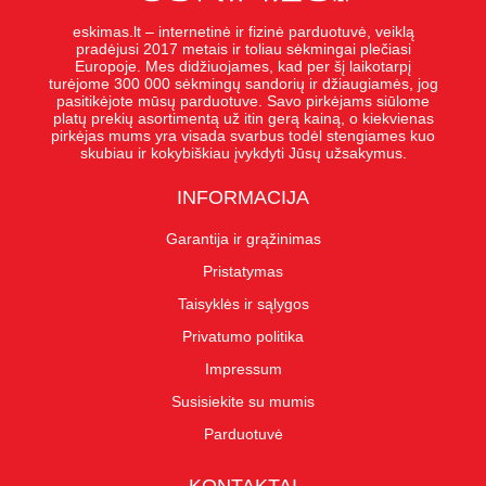
eskimas.lt – internetinė ir fizinė parduotuvė, veiklą
pradėjusi 2017 metais ir toliau sėkmingai plečiasi
Europoje. Mes didžiuojames, kad per šį laikotarpį
turėjome 300 000 sėkmingų sandorių ir džiaugiamės, jog
pasitikėjote mūsų parduotuve. Savo pirkėjams siūlome
platų prekių asortimentą už itin gerą kainą, o kiekvienas
pirkėjas mums yra visada svarbus todėl stengiames kuo
skubiau ir kokybiškiau įvykdyti Jūsų užsakymus.
INFORMACIJA
Garantija ir grąžinimas
Pristatymas
Taisyklės ir sąlygos
Privatumo politika
Impressum
Susisiekite su mumis
Parduotuvė