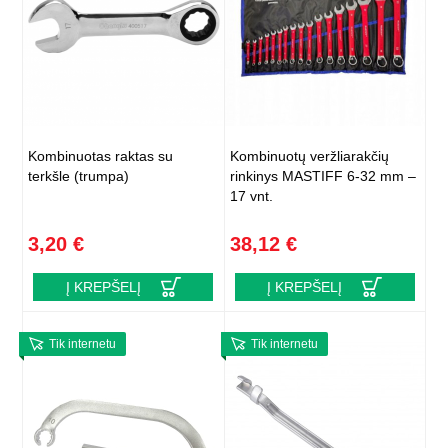
Kombinuotas raktas su
Kombinuotų veržliarakčių
terkšle (trumpa)
rinkinys MASTIFF 6-32 mm –
17 vnt.
3,20 €
38,12 €
Į KREPŠELĮ
Į KREPŠELĮ
Tik internetu
Tik internetu