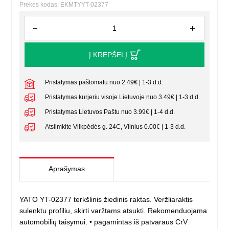
Prekės kodas: EKMTYYT-02377
Į KREPŠELĮ
Pristatymas paštomatu nuo 2.49€ | 1-3 d.d.
Pristatymas kurjeriu visoje Lietuvoje nuo 3.49€ | 1-3 d.d.
Pristatymas Lietuvos Paštu nuo 3.99€ | 1-4 d.d.
Atsiimkite Vilkpėdės g. 24C, Vilnius 0.00€ | 1-3 d.d.
Aprašymas
YATO YT-02377 terkšlinis žiedinis raktas. Veržliaraktis
sulenktu profiliu, skirti varžtams atsukti. Rekomenduojama
automobilių taisymui. • pagamintas iš patvaraus CrV