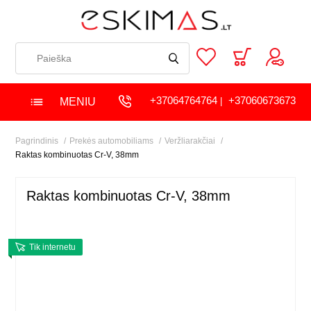
+37064764764
+37060673673
MENIU
|
Pagrindinis
Prekės automobiliams
Veržliarakčiai
Raktas kombinuotas Cr-V, 38mm
Raktas kombinuotas Cr-V, 38mm
Tik internetu