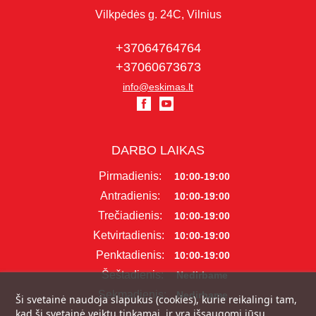
Vilkpėdės g. 24C, Vilnius
+37064764764
+37060673673
info@eskimas.lt
DARBO LAIKAS
Pirmadienis:
10:00-19:00
Antradienis:
10:00-19:00
Trečiadienis:
10:00-19:00
Ketvirtadienis:
10:00-19:00
Penktadienis:
10:00-19:00
Šeštadienis:
Nedirbame
Sekmadienis:
Nedirbame
Ši svetainė naudoja slapukus (cookies), kurie reikalingi tam,
kad ši svetainė veiktų tinkamai, ir yra išsaugomi jūsų