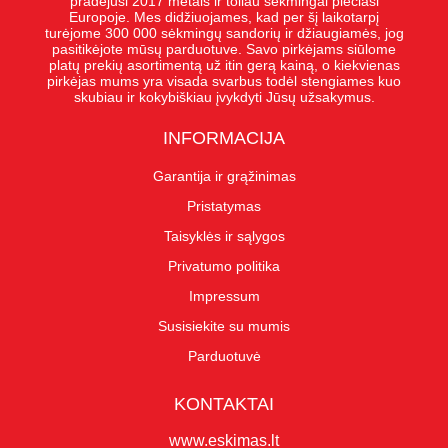
pradėjusi 2017 metais ir toliau sėkmingai plečiasi
Europoje. Mes didžiuojames, kad per šį laikotarpį
turėjome 300 000 sėkmingų sandorių ir džiaugiamės, jog
pasitikėjote mūsų parduotuve. Savo pirkėjams siūlome
platų prekių asortimentą už itin gerą kainą, o kiekvienas
pirkėjas mums yra visada svarbus todėl stengiames kuo
skubiau ir kokybiškiau įvykdyti Jūsų užsakymus.
INFORMACIJA
Garantija ir grąžinimas
Pristatymas
Taisyklės ir sąlygos
Privatumo politika
Impressum
Susisiekite su mumis
Parduotuvė
KONTAKTAI
www.eskimas.lt