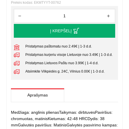
Prekės kodas: EKMTYYT-00762
Į KREPŠELĮ
Pristatymas paštomatu nuo 2.49€ | 1-3 d.d.
Pristatymas kurjeriu visoje Lietuvoje nuo 3.49€ | 1-3 d.d.
Pristatymas Lietuvos Paštu nuo 3.99€ | 1-4 d.d.
Atsiimkite Vilkpėdės g. 24C, Vilnius 0.00€ | 1-3 d.d.
Aprašymas
Medžiaga: anglinis plienasTaikymas: dirbtuvėsPaviršius:
chromuotas, matinisKietumas: 42-48 HRCDydis: 38
mmGalvutės paviršius: MatinisGalvytės pasvirimo kampas: