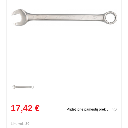
17,42 €
Pridėti prie pamėgtų prekių
Liko vnt.:
30