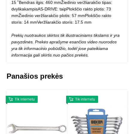
15 ˚Bendras ilgis: 460 mmŽiedinio veržliarakčio tipas:
dvylikakampisAS-DRIVE: taipPlokščio rakto plotis: 73
mmŽiedinio veržliarakčio plotis: 57 mmPlokščio rakto
storis: 14 mmVeržliarakčio storis: 17.5 mm
Prekių nuotraukos skirtos tik iliustraciniams tikslams ir yra
pavyzdinės. Prekės aprašyme esančios video nuorodos
yra tik informacinio pobūdžio, todėl jose pateikiama
informacija gali skirtis nuo pačios prekės.
Panašios prekės
Tik internetu
Tik internetu