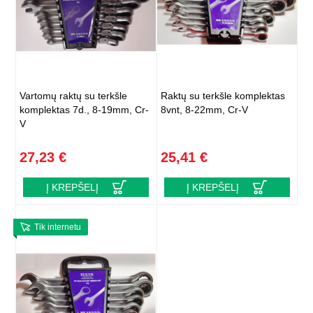
Vartomų raktų su terkšle
Raktų su terkšle komplektas
komplektas 7d., 8-19mm, Cr-
8vnt, 8-22mm, Cr-V
V
27,23 €
25,41 €
Į KREPŠELĮ
Į KREPŠELĮ
Tik internetu