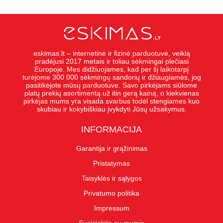
eskimas.lt – internetinė ir fizinė parduotuvė, veiklą
pradėjusi 2017 metais ir toliau sėkmingai plečiasi
Europoje. Mes didžiuojames, kad per šį laikotarpį
turėjome 300 000 sėkmingų sandorių ir džiaugiamės, jog
pasitikėjote mūsų parduotuve. Savo pirkėjams siūlome
platų prekių asortimentą už itin gerą kainą, o kiekvienas
pirkėjas mums yra visada svarbus todėl stengiames kuo
skubiau ir kokybiškiau įvykdyti Jūsų užsakymus.
INFORMACIJA
Garantija ir grąžinimas
Pristatymas
Taisyklės ir sąlygos
Privatumo politika
Impressum