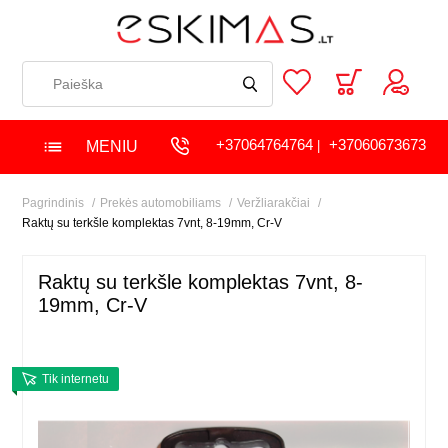
+37064764764
+37060673673
MENIU
|
Pagrindinis
Prekės automobiliams
Veržliarakčiai
Raktų su terkšle komplektas 7vnt, 8-19mm, Cr-V
Raktų su terkšle komplektas 7vnt, 8-
19mm, Cr-V
Tik internetu