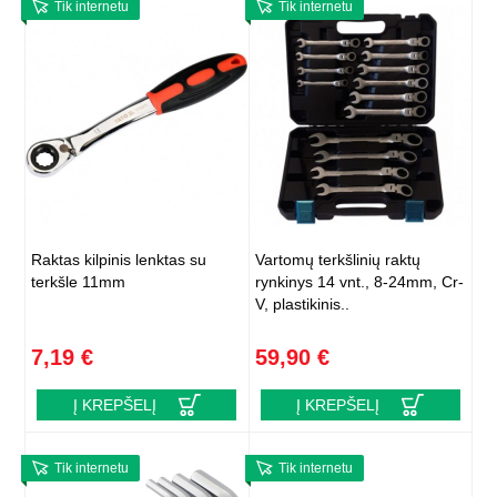
Tik internetu
Tik internetu
Raktas kilpinis lenktas su
Vartomų terkšlinių raktų
terkšle 11mm
rynkinys 14 vnt., 8-24mm, Cr-
V, plastikinis..
7,19 €
59,90 €
Į KREPŠELĮ
Į KREPŠELĮ
Tik internetu
Tik internetu