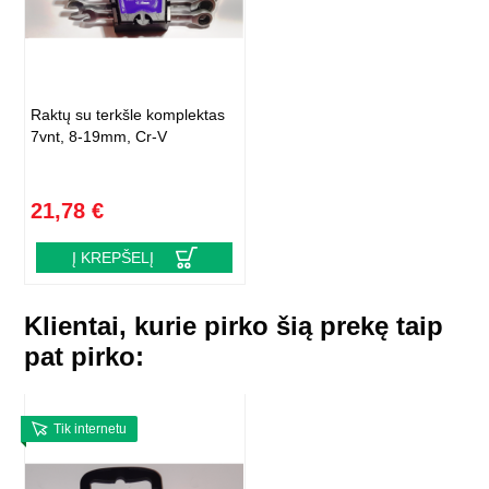
Raktų su terkšle komplektas
7vnt, 8-19mm, Cr-V
21,78 €
Į KREPŠELĮ
Klientai, kurie pirko šią prekę taip
pat pirko:
Tik internetu