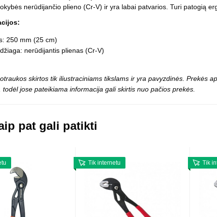
Vaikiški
okybės nerūdijančio plieno (Cr-V) ir yra labai patvarios. Turi patogią 
Skvišai
Airsoft / Spyruokliniai ginklai
šviestu
t
Šviečiantis, su garsais
acijos:
esai
Minkštomis kulkomis šaudantys
is: 250 mm (25 cm)
Šautuvai su pistonais
žiaga: nerūdijantis plienas (Cr-V)
Lankai / arbaletai
Treniruočių peiliai - butterfly
otraukos skirtos tik iliustraciniams tikslams ir yra pavyzdinės. Prekės
 todėl jose pateikiama informacija gali skirtis nuo pačios prekės.
ip pat gali patikti
etu
Tik internetu
Tik i