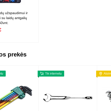
idų užspaudimui ir
 su laidų antgalių
60vnt.
€
os prekės
etu
Tik internetu
Atsii