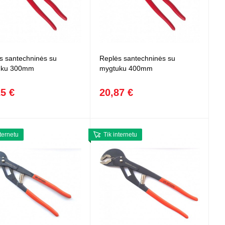
s santechninės su
Replės santechninės su
uku 300mm
mygtuku 400mm
25 €
20,87 €
nternetu
Tik internetu