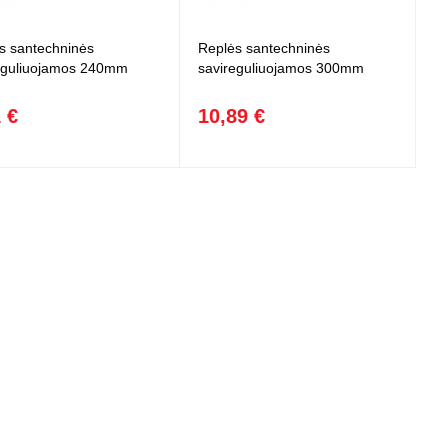
s santechninės
Replės santechninės
eguliuojamos 240mm
savireguliuojamos 300mm
 €
10,89 €