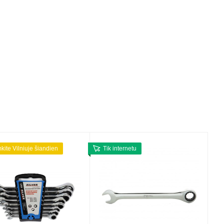
mkite Vilniuje šiandien
Tik internetu