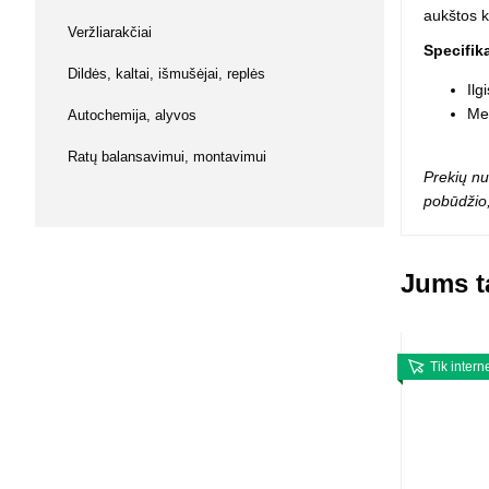
aukštos k
Squishy - 
Veržliarakčiai
Push Pop i
Specifik
Kiti antistr
Dildės, kaltai, išmušėjai, replės
Ilg
Med
Autochemija, alyvos
Ratų balansavimui, montavimui
Prekių nu
pobūdžio,
Jums ta
Tik intern