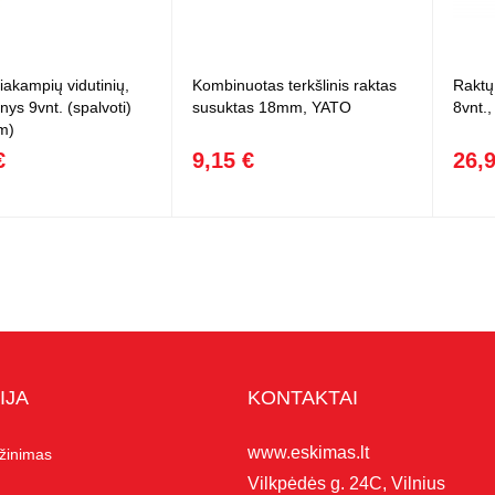
iakampių vidutinių,
Kombinuotas terkšlinis raktas
Raktų
inys 9vnt. (spalvoti)
susuktas 18mm, YATO
8vnt.
m)
€
9,15 €
26,
IJA
KONTAKTAI
www.eskimas.lt
ąžinimas
Vilkpėdės g. 24C, Vilnius