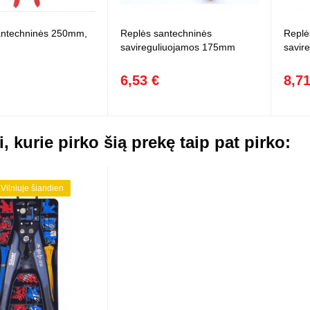
antechninės 250mm,
Replės santechninės
Replė
savireguliuojamos 175mm
savir
6,53 €
8,71
i, kurie pirko šią prekę taip pat pirko:
 Vilniuje šiandien