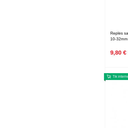
Replės s
10-32mm
9,80 €
Tik intern