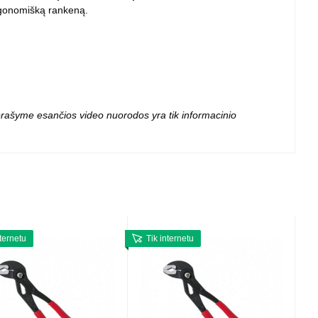
 projektoriai ir
ergonomišką rankeną.
vai
 aprašyme esančios video nuorodos yra tik informacinio
nternetu
Tik internetu