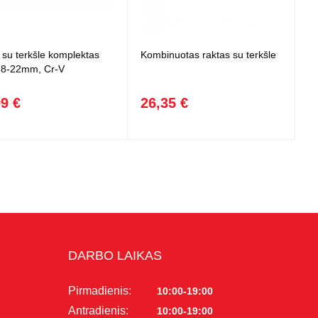
 su terkšle komplektas
Kombinuotas raktas su terkšle
, 8-22mm, Cr-V
99 €
26,35 €
DARBO LAIKAS
Pirmadienis:
10:00-19:00
Antradienis:
10:00-19:00