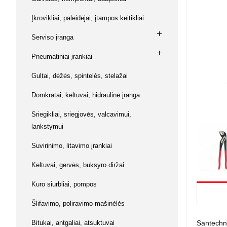
Su baterij
Buitinė ch
Vaikiškos 
Kabiamušė
Keltuvai,
Magnetiniai
Muzikos instrumentai
Įkrovikliai, paleidėjai, įtampos keitikliai
kniediklia
diržai
Prekės va
Lėlės / Lė
Laisvalaikis
Serviso įranga
Šlifavimo
Keltuvai, 
Žvejybos
Namai / Pil
mašinėlė
Ginklai ir aksesuarai
Pneumatiniai įrankiai
Lėlės
Įrankiai 
L. O. L. su
Dildės, ka
Gultai, dėžės, spintelės, stelažai
Gyvūnų prekės
replės
Kuro siur
Kūdikiai
Lėlių vežim
Domkratai, keltuvai, hidraulinė įranga
Žaislai
Judančios 
Kiti lėlių pr
Sriegikliai, sriegjovės, valcavimui,
lankstymui
Piešimui 
Suvirinimo, litavimo įrankiai
Mozaikos
Piešimui
Keltuvai, gervės, buksyro diržai
Magnetiniai
Kūrybiniai r
Kuro siurbliai, pompos
Modelinas, 
Knygos ir 
Šlifavimo, poliravimo mašinėlės
Antistresi
Bitukai, antgaliai, atsuktuvai
Santechni