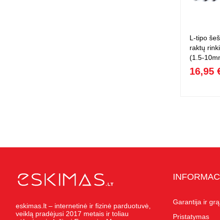
L-tipo šeš
raktų rink
(1.5-10m
16,95 
INFORMAC
Garantija ir gr
eskimas.lt – internetinė ir fizinė parduotuvė,
veiklą pradėjusi 2017 metais ir toliau
Pristatymas