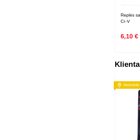
Replės s
Cr-V
6,10 €
Klienta
Atsiimkite