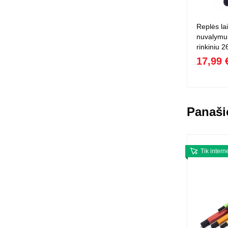
Replės la
nuvalymui
rinkiniu 2
17,99 
Panaši
Tik intern