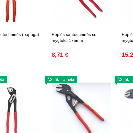
antechninės (papuga)
Replės santechninės su
Replė
mygtuku 175mm
mygt
8,71 €
15,
etu
Tik internetu
Tik i