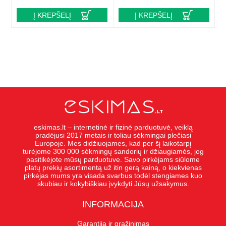
Į KREPŠELĮ
Į KREPŠELĮ
eskimas.lt – internetinė ir fizinė parduotuvė, veiklą
pradėjusi 2017 metais ir toliau sėkmingai plečiasi
Europoje. Mes didžiuojames, kad per šį laikotarpį
turėjome 300 000 sėkmingų sandorių ir džiaugiamės, jog
pasitikėjote mūsų parduotuve. Savo pirkėjams siūlome
platų prekių asortimentą už itin gerą kainą, o kiekvienas
pirkėjas mums yra visada svarbus todėl stengiames kuo
skubiau ir kokybiškiau įvykdyti Jūsų užsakymus.
INFORMACIJA
Garantija ir grąžinimas