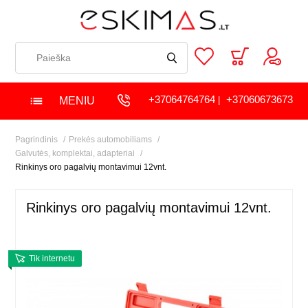
+37064764764
+37060673673
MENIU
|
Pagrindinis
Prekės automobiliams
Galvutės, komplektai, adapteriai
Rinkinys oro pagalvių montavimui 12vnt.
Rinkinys oro pagalvių montavimui 12vnt.
Tik internetu