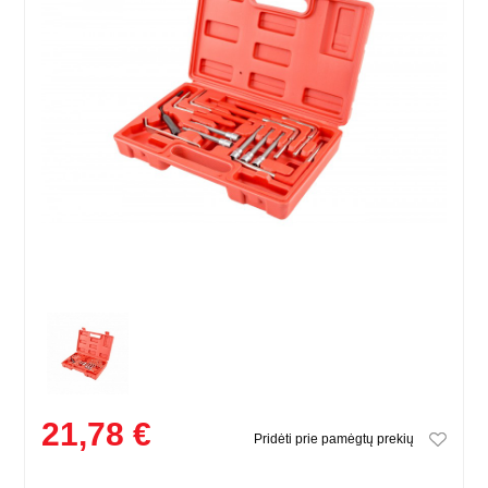
21,78 €
Pridėti prie pamėgtų prekių