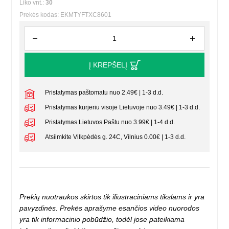
Liko vnt.:
30
Prekės kodas: EKMTYFTXC8601
Į KREPŠELĮ
Pristatymas paštomatu nuo 2.49€ | 1-3 d.d.
Pristatymas kurjeriu visoje Lietuvoje nuo 3.49€ | 1-3 d.d.
Pristatymas Lietuvos Paštu nuo 3.99€ | 1-4 d.d.
Atsiimkite Vilkpėdės g. 24C, Vilnius 0.00€ | 1-3 d.d.
Prekių nuotraukos skirtos tik iliustraciniams tikslams ir yra
pavyzdinės. Prekės aprašyme esančios video nuorodos
yra tik informacinio pobūdžio, todėl jose pateikiama