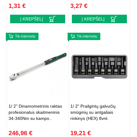
1,31 €
3,27 €
Į KREPŠELĮ
Į KREPŠELĮ
Tik internetu
Tik internetu
1/ 2" Dinamometrinis raktas
1/ 2" Prailgintų galvučių
profesionalus skaitmeninis
smūginių su antgaliais
34-340Nm su kampo..
rinkinys (HEX) 8vnt.
246,96 €
19,21 €