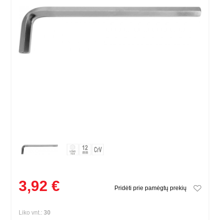
3,92 €
Pridėti prie pamėgtų prekių
Liko vnt.:
30