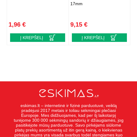
17mm
1,96 €
9,15 €
Į KREPŠELĮ
Į KREPŠELĮ
eskimas.lt – internetinė ir fizinė parduotuvė, veiklą
pradėjusi 2017 metais ir toliau sėkmingai plečiasi
Europoje. Mes didžiuojames, kad per šį laikotarpį
turėjome 300 000 sėkmingų sandorių ir džiaugiamės, jog
pasitikėjote mūsų parduotuve. Savo pirkėjams siūlome
platų prekių asortimentą už itin gerą kainą, o kiekvienas
pirkėjas mums yra visada svarbus todėl stengiames kuo