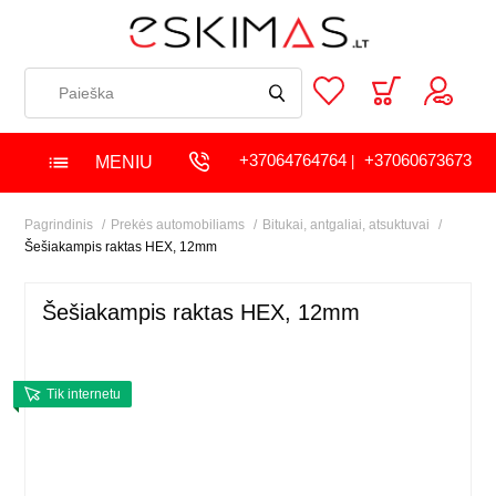
+37064764764
+37060673673
MENIU
|
Pagrindinis
Prekės automobiliams
Bitukai, antgaliai, atsuktuvai
Šešiakampis raktas HEX, 12mm
Šešiakampis raktas HEX, 12mm
Tik internetu