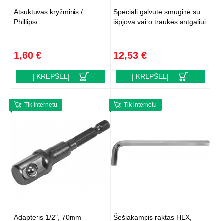
Atsuktuvas kryžminis /
Speciali galvutė smūginė su
Phillips/
išpjova vairo traukės antgaliui
1,60 €
12,53 €
Į KREPŠELĮ
Į KREPŠELĮ
Tik internetu
Tik internetu
Adapteris 1/2", 70mm
Šešiakampis raktas HEX,