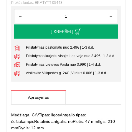
Prekės kodas: EKMTYYT-05443
Į KREPŠELĮ
Pristatymas paštomatu nuo 2.49€ | 1-3 d.d.
Pristatymas kurjeriu visoje Lietuvoje nuo 3.49€ | 1-3 d.d.
Pristatymas Lietuvos Paštu nuo 3.99€ | 1-4 d.d.
Atsiimkite Vilkpėdės g. 24C, Vilnius 0.00€ | 1-3 d.d.
Aprašymas
Medžiaga: CrVTipas: ilgosAntgalio tipas:
šešiakampisRutulinis antgalis: nePlotis: 47 mmIlgis: 210
mmDydis: 12 mm