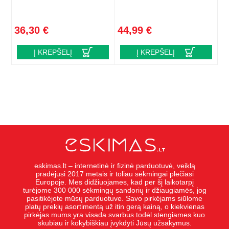
36,30 €
44,99 €
Į KREPŠELĮ
Į KREPŠELĮ
eskimas.lt – internetinė ir fizinė parduotuvė, veiklą
pradėjusi 2017 metais ir toliau sėkmingai plečiasi
Europoje. Mes didžiuojames, kad per šį laikotarpį
turėjome 300 000 sėkmingų sandorių ir džiaugiamės, jog
pasitikėjote mūsų parduotuve. Savo pirkėjams siūlome
platų prekių asortimentą už itin gerą kainą, o kiekvienas
pirkėjas mums yra visada svarbus todėl stengiames kuo
skubiau ir kokybiškiau įvykdyti Jūsų užsakymus.