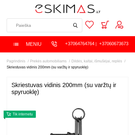
+37064764764
+37060673673
MENIU
|
Pagrindinis
Prekės automobiliams
Dildės, kaltai, išmušėjai, replės
Skriestuvas vidinis 200mm (su varžtų ir spyruoklę)
Skriestuvas vidinis 200mm (su varžtų ir
spyruoklę)
Tik internetu