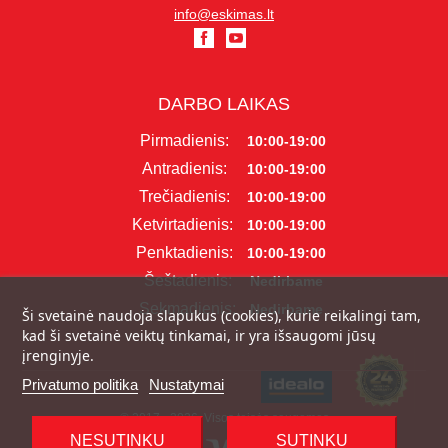
info@eskimas.lt
DARBO LAIKAS
Pirmadienis:
10:00-19:00
Antradienis:
10:00-19:00
Trečiadienis:
10:00-19:00
Ketvirtadienis:
10:00-19:00
Penktadienis:
10:00-19:00
Šeštadienis:
Nedirbame
Sekmadienis:
Nedirbame
Ši svetainė naudoja slapukus (cookies), kurie reikalingi tam,
kad ši svetainė veiktų tinkamai, ir yra išsaugomi jūsų
įrenginyje.
Privatumo politika
Nustatymai
© 2017 - 2026, Visos teisės saugomos
NESUTINKU
SUTINKU