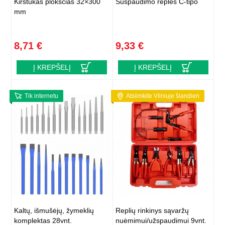
Kirstukas plokščias 32×300
Suspaudimo replės C-tipo
mm
8,71 €
9,33 €
Į KREPŠELĮ
Į KREPŠELĮ
Tik internetu
Atsiimkite Vilniuje šiandien
Kaltų, išmušėjų, žymeklių
Replių rinkinys sąvaržų
komplektas 28vnt.
nuėmimui/užspaudimui 9vnt.