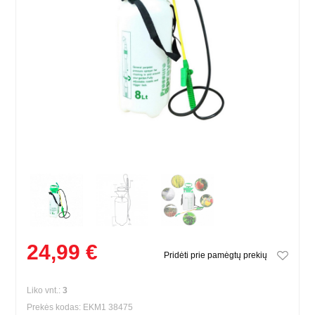
24,99 €
Pridėti prie pamėgtų prekių
Liko vnt.:
3
Prekės kodas: EKM1 38475