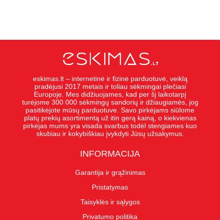
eskimas.lt – internetinė ir fizinė parduotuvė, veiklą
pradėjusi 2017 metais ir toliau sėkmingai plečiasi
Europoje. Mes didžiuojames, kad per šį laikotarpį
turėjome 300 000 sėkmingų sandorių ir džiaugiamės, jog
pasitikėjote mūsų parduotuve. Savo pirkėjams siūlome
platų prekių asortimentą už itin gerą kainą, o kiekvienas
pirkėjas mums yra visada svarbus todėl stengiames kuo
skubiau ir kokybiškiau įvykdyti Jūsų užsakymus.
INFORMACIJA
Garantija ir grąžinimas
Pristatymas
Taisyklės ir sąlygos
Privatumo politika