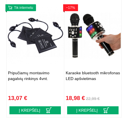
Tik internetu
−17%
Pripučiamų montavimo
Karaoke bluetooth mikrofonas
pagalvių rinkinys 4vnt.
LED apšvietimas
13,07 €
18,98 €
22,99 €
Į KREPŠELĮ
Į KREPŠELĮ