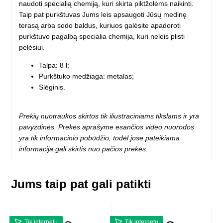
naudoti specialią chemiją, kuri skirta piktžolėms naikinti.
Taip pat purkštuvas Jums leis apsaugoti Jūsų medinę
terasą arba sodo baldus, kuriuos galėsite apadoroti
purkštuvo pagalbą specialia chemija, kuri neleis plisti
pelėsiui.
Talpa: 8 l;
Purkštuko medžiaga: metalas;
Slėginis.
Prekių nuotraukos skirtos tik iliustraciniams tikslams ir yra
pavyzdinės. Prekės aprašyme esančios video nuorodos
yra tik informacinio pobūdžio, todėl jose pateikiama
informacija gali skirtis nuo pačios prekės.
Jums taip pat gali patikti
Tik internetu
Tik internetu