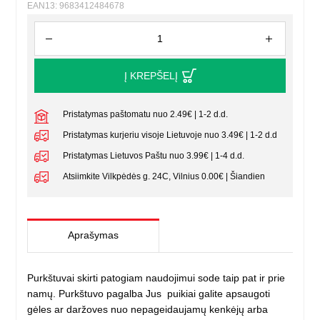
EAN13: 9683412484678
Į KREPŠELĮ
Pristatymas paštomatu nuo 2.49€ | 1-2 d.d.
Pristatymas kurjeriu visoje Lietuvoje nuo 3.49€ | 1-2 d.d
Pristatymas Lietuvos Paštu nuo 3.99€ | 1-4 d.d.
Atsiimkite Vilkpėdės g. 24C, Vilnius 0.00€ | Šiandien
Aprašymas
Purkštuvai skirti patogiam naudojimui sode taip pat ir prie
namų. Purkštuvo pagalba Jus puikiai galite apsaugoti
gėles ar daržoves nuo nepageidaujamų kenkėjų arba