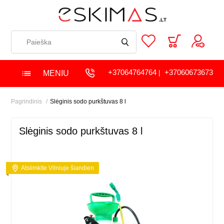
+37064764764
+37060673673
MENIU
|
Pagrindinis
Slėginis sodo purkštuvas 8 l
Slėginis sodo purkštuvas 8 l
Atsiimkite Vilniuje šiandien