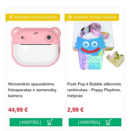
Atsiimkite Vilniuje šiandien
Atsiimkite Vilniuje šiandien
Momentinio spausdinimo
Push Pop it Bubble silikoninis
fotoaparatas ir asmenukių
rankinukas - Poppy Playtime,
kamera
mėlynas
44,99 €
2,99 €
Į KREPŠELĮ
Į KREPŠELĮ