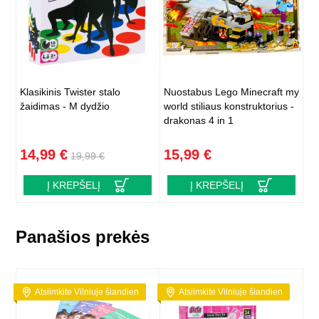
Klasikinis Twister stalo
Nuostabus Lego Minecraft my
žaidimas - M dydžio
world stiliaus konstruktorius -
drakonas 4 in 1
14,99 €
15,99 €
19,99 €
Į KREPŠELĮ
Į KREPŠELĮ
Panašios prekės
Atsiimkite Vilniuje šiandien
Atsiimkite Vilniuje šiandien