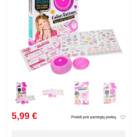
5,99 €
Pridėti prie pamėgtų prekių