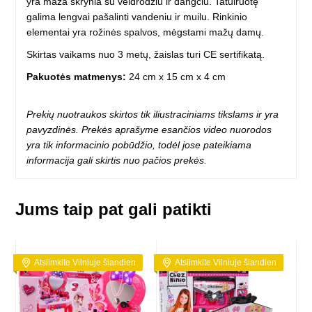
yra maža skrynia su veidrodžiu ir dangčiu. Tatuiruotę
galima lengvai pašalinti vandeniu ir muilu. Rinkinio
elementai yra rožinės spalvos, mėgstami mažų damų.
Skirtas vaikams nuo 3 metų, žaislas turi CE sertifikatą.
Pakuotės matmenys:
24 cm x 15 cm x 4 cm
Prekių nuotraukos skirtos tik iliustraciniams tikslams ir yra
pavyzdinės. Prekės aprašyme esančios video nuorodos
yra tik informacinio pobūdžio, todėl jose pateikiama
informacija gali skirtis nuo pačios prekės.
Jums taip pat gali patikti
Atsiimkite Vilniuje šiandien
Atsiimkite Vilniuje šiandien