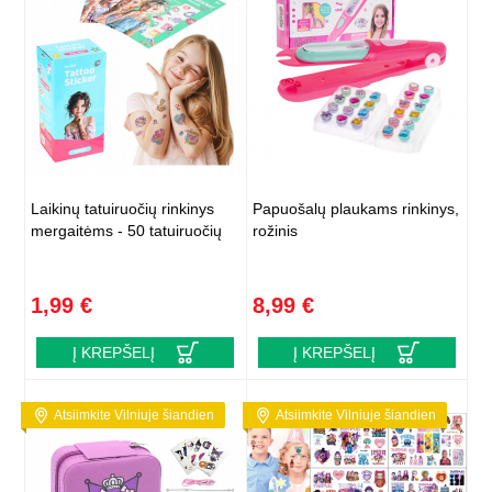
Laikinų tatuiruočių rinkinys
Papuošalų plaukams rinkinys,
mergaitėms - 50 tatuiruočių
rožinis
1,99 €
8,99 €
Į KREPŠELĮ
Į KREPŠELĮ
Atsiimkite Vilniuje šiandien
Atsiimkite Vilniuje šiandien