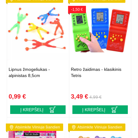
-1,50 €
Lipnus žmogeliukas -
Retro žaidimas - klasikinis
alpinistas 8,5cm
Tetris
0,99 €
3,49 €
4,99 €
Į KREPŠELĮ
Į KREPŠELĮ
Atsiimkite Vilniuje šiandien
Atsiimkite Vilniuje šiandien