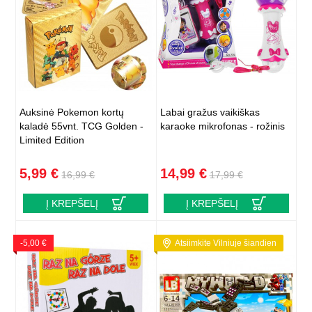
Auksinė Pokemon kortų
Labai gražus vaikiškas
kaladė 55vnt. TCG Golden -
karaoke mikrofonas - rožinis
Limited Edition
5,99 €
14,99 €
16,99 €
17,99 €
Į KREPŠELĮ
Į KREPŠELĮ
-5,00 €
Atsiimkite Vilniuje šiandien