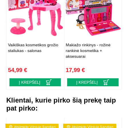
Vaikiškas kosmetikos grožio
Makiažo rinkinys - rožinė
staliukas - salonas
rankinė kosmetika +
aksesuarai
54,99 €
17,99 €
Į KREPŠELĮ
Į KREPŠELĮ
Klientai, kurie pirko šią prekę taip
pat pirko:
Atsiimkite Vilniuje šiandien
Atsiimkite Vilniuje šiandien