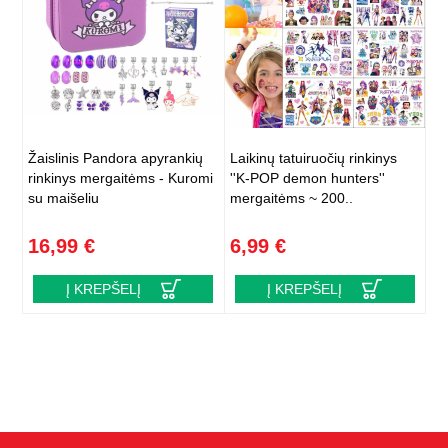
Žaislinis Pandora apyrankių
Laikinų tatuiruočių rinkinys
rinkinys mergaitėms - Kuromi
''K-POP demon hunters''
su maišeliu
mergaitėms ~ 200..
16,99 €
6,99 €
Į KREPŠELĮ
Į KREPŠELĮ