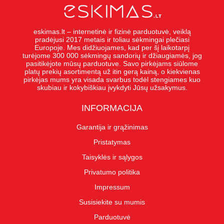
eskimas.lt – internetinė ir fizinė parduotuvė, veiklą
pradėjusi 2017 metais ir toliau sėkmingai plečiasi
Europoje. Mes didžiuojames, kad per šį laikotarpį
turėjome 300 000 sėkmingų sandorių ir džiaugiamės, jog
pasitikėjote mūsų parduotuve. Savo pirkėjams siūlome
platų prekių asortimentą už itin gerą kainą, o kiekvienas
pirkėjas mums yra visada svarbus todėl stengiames kuo
skubiau ir kokybiškiau įvykdyti Jūsų užsakymus.
INFORMACIJA
Garantija ir grąžinimas
Pristatymas
Taisyklės ir sąlygos
Privatumo politika
Impressum
Susisiekite su mumis
Parduotuvė