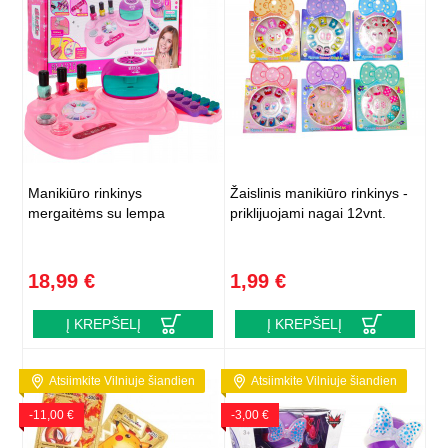
Manikiūro rinkinys
Žaislinis manikiūro rinkinys -
mergaitėms su lempa
priklijuojami nagai 12vnt.
18,99 €
1,99 €
Į KREPŠELĮ
Į KREPŠELĮ
Atsiimkite Vilniuje šiandien
Atsiimkite Vilniuje šiandien
-11,00 €
-3,00 €