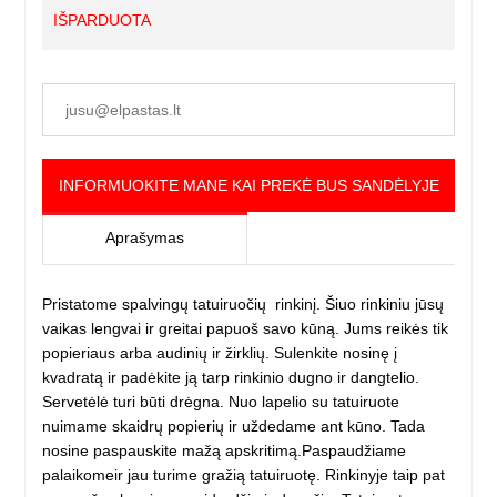
IŠPARDUOTA
INFORMUOKITE MANE KAI PREKĖ BUS SANDĖLYJE
Aprašymas
Pristatome spalvingų tatuiruočių rinkinį. Šiuo rinkiniu jūsų
vaikas lengvai ir greitai papuoš savo kūną. Jums reikės tik
popieriaus arba audinių ir žirklių. Sulenkite nosinę į
kvadratą ir padėkite ją tarp rinkinio dugno ir dangtelio.
Servetėlė turi būti drėgna. Nuo lapelio su tatuiruote
nuimame skaidrų popierių ir uždedame ant kūno. Tada
nosine paspauskite mažą apskritimą.Paspaudžiame
palaikomeir jau turime gražią tatuiruotę. Rinkinyje taip pat