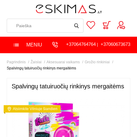
+37064764764
+37060673673
MENIU
|
Pagrindinis
Žaislai
Aksesuarai vaikams
Grožio rinkiniai
Spalvingų tatuiruočių rinkinys mergaitėms
Spalvingų tatuiruočių rinkinys mergaitėms
Atsiimkite Vilniuje šiandien