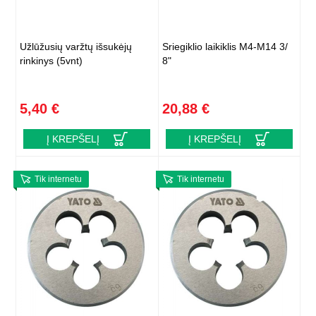
Užlūžusių varžtų išsukėjų
Sriegiklio laikiklis M4-M14 3/
rinkinys (5vnt)
8"
5,40 €
20,88 €
Į KREPŠELĮ
Į KREPŠELĮ
Tik internetu
Tik internetu