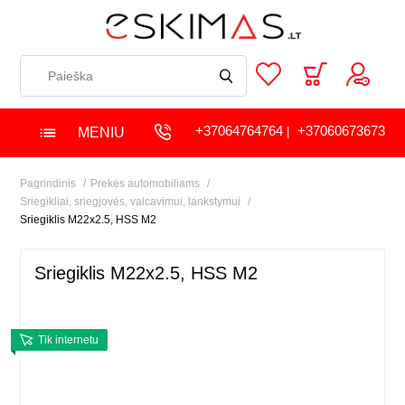
+37064764764
+37060673673
MENIU
|
Pagrindinis
Prekės automobiliams
Sriegikliai, sriegjovės, valcavimui, lankstymui
Sriegiklis M22x2.5, HSS M2
Sriegiklis M22x2.5, HSS M2
Tik internetu