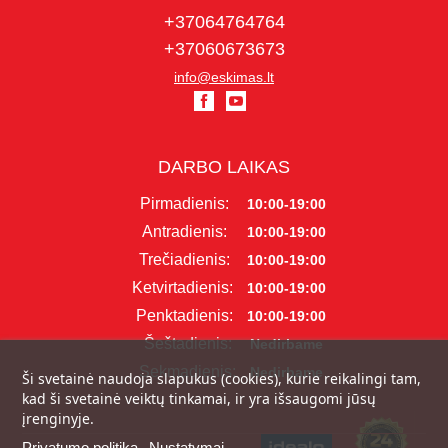
+37064764764
+37060673673
info@eskimas.lt
DARBO LAIKAS
Pirmadienis:
10:00-19:00
Antradienis:
10:00-19:00
Trečiadienis:
10:00-19:00
Ketvirtadienis:
10:00-19:00
Penktadienis:
10:00-19:00
Šeštadienis:
Nedirbame
Sekmadienis:
Nedirbame
Ši svetainė naudoja slapukus (cookies), kurie reikalingi tam,
kad ši svetainė veiktų tinkamai, ir yra išsaugomi jūsų
įrenginyje.
Privatumo politika
Nustatymai