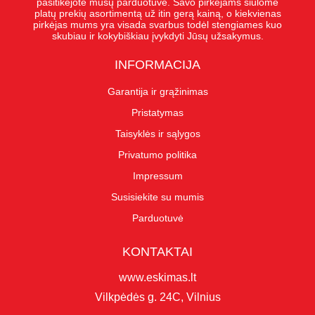
pasitikėjote mūsų parduotuve. Savo pirkėjams siūlome
platų prekių asortimentą už itin gerą kainą, o kiekvienas
pirkėjas mums yra visada svarbus todėl stengiames kuo
skubiau ir kokybiškiau įvykdyti Jūsų užsakymus.
INFORMACIJA
Garantija ir grąžinimas
Pristatymas
Taisyklės ir sąlygos
Privatumo politika
Impressum
Susisiekite su mumis
Parduotuvė
KONTAKTAI
www.eskimas.lt
Vilkpėdės g. 24C, Vilnius