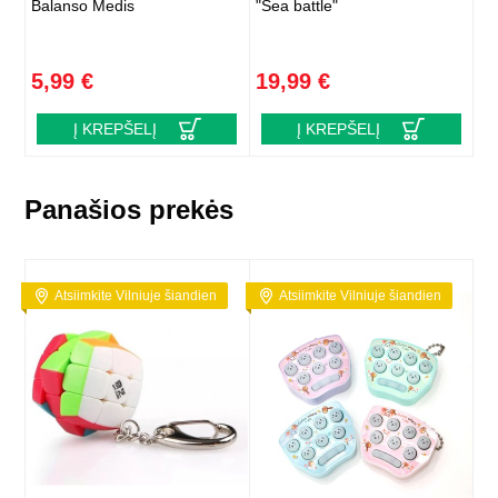
Balanso Medis
"Sea battle"
5,99 €
19,99 €
Į KREPŠELĮ
Į KREPŠELĮ
Panašios prekės
Atsiimkite Vilniuje šiandien
Atsiimkite Vilniuje šiandien