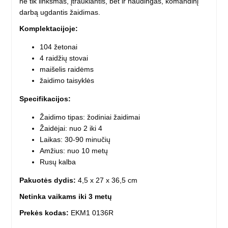
ne tik linksmas, įtraukiantis, bet ir naudingas, komandinį
darbą ugdantis žaidimas.
Komplektacijoje:
104 žetonai
4 raidžių stovai
maišelis raidėms
žaidimo taisyklės
Specifikacijos:
Žaidimo tipas: žodiniai žaidimai
Žaidėjai: nuo 2 iki 4
Laikas: 30-90 minučių
Amžius: nuo 10 metų
Rusų kalba
Pakuotės dydis:
4,5 x 27 x 36,5 cm
Netinka vaikams iki 3 metų
Prekės kodas:
EKM1 0136R