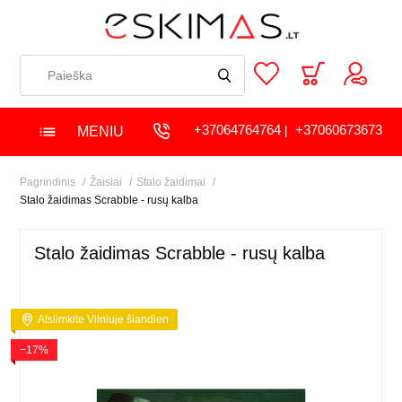
+37064764764
+37060673673
MENIU
|
Pagrindinis
Žaislai
Stalo žaidimai
Stalo žaidimas Scrabble - rusų kalba
Stalo žaidimas Scrabble - rusų kalba
Atsiimkite Vilniuje šiandien
−17%