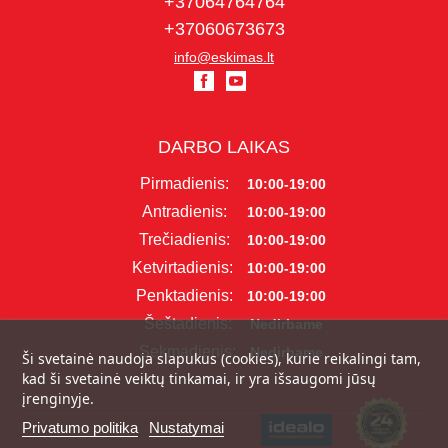
+37064764764
+37060673673
info@eskimas.lt
DARBO LAIKAS
Pirmadienis:
10:00-19:00
Antradienis:
10:00-19:00
Trečiadienis:
10:00-19:00
Ketvirtadienis:
10:00-19:00
Penktadienis:
10:00-19:00
Šeštadienis:
Nedirbame
Sekmadienis:
Nedirbame
Ši svetainė naudoja slapukus (cookies), kurie reikalingi tam,
kad ši svetainė veiktų tinkamai, ir yra išsaugomi jūsų
įrenginyje.
Privatumo politika
Nustatymai