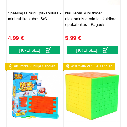
Spalvingas raktų pakabukas -
Naujiena! Mini fidget
mini rubiko kubas 3x3
elektoninis atminties žaidimas
/ pakabukas - Pagauk..
4,99 €
5,99 €
Į KREPŠELĮ
Į KREPŠELĮ
Atsiimkite Vilniuje šiandien
Atsiimkite Vilniuje šiandien