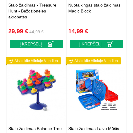
Stalo žaidimas - Treasure
Nuotaikingas stalo žaidimas
Hunt - Beždžionėlės
Magic Block
akrobatės
29,99 €
14,99 €
44,99 €
Į KREPŠELĮ
Į KREPŠELĮ
Atsiimkite Vilniuje šiandien
Atsiimkite Vilniuje šiandien
Stalo žaidimas Balance Tree -
Stalo žaidimas Laivų Mūšis