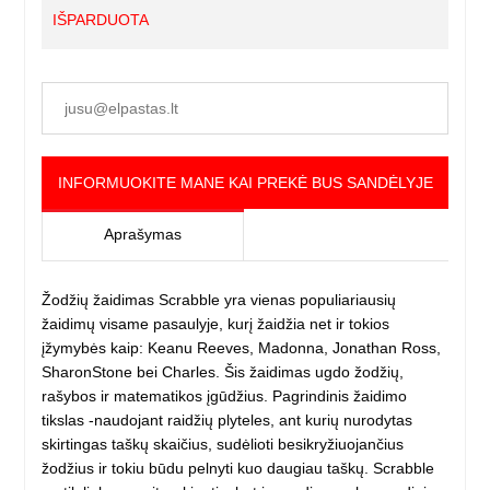
IŠPARDUOTA
INFORMUOKITE MANE KAI PREKĖ BUS SANDĖLYJE
Aprašymas
Žodžių žaidimas Scrabble yra vienas populiariausių
žaidimų visame pasaulyje, kurį žaidžia net ir tokios
įžymybės kaip: Keanu Reeves, Madonna, Jonathan Ross,
SharonStone bei Charles. Šis žaidimas ugdo žodžių,
rašybos ir matematikos įgūdžius. Pagrindinis žaidimo
tikslas -naudojant raidžių plyteles, ant kurių nurodytas
skirtingas taškų skaičius, sudėlioti besikryžiuojančius
žodžius ir tokiu būdu pelnyti kuo daugiau taškų. Scrabble