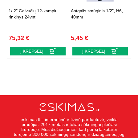
1/ 2" Galvučių 12-kampių
Antgalis smūginis 1/2", H6,
rinkinys 24vnt.
40mm
75,32 €
5,45 €
Į KREPŠELĮ
Į KREPŠELĮ
eskimas.lt – internetinė ir fizinė parduotuvė, veiklą
pradėjusi 2017 metais ir toliau sėkmingai plečiasi
Europoje. Mes didžiuojames, kad per šį laikotarpį
turėjome 300 000 sėkmingų sandorių ir džiaugiamės, jog