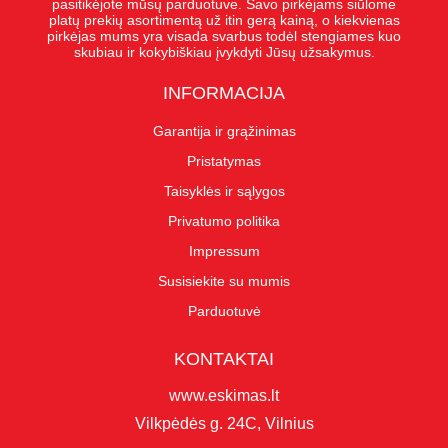
pasitikėjote mūsų parduotuve. Savo pirkėjams siūlome
platų prekių asortimentą už itin gerą kainą, o kiekvienas
pirkėjas mums yra visada svarbus todėl stengiames kuo
skubiau ir kokybiškiau įvykdyti Jūsų užsakymus.
INFORMACIJA
Garantija ir grąžinimas
Pristatymas
Taisyklės ir sąlygos
Privatumo politika
Impressum
Susisiekite su mumis
Parduotuvė
KONTAKTAI
www.eskimas.lt
Vilkpėdės g. 24C, Vilnius