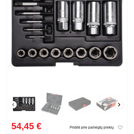
54,45 €
Pridėti prie pamėgtų prekių