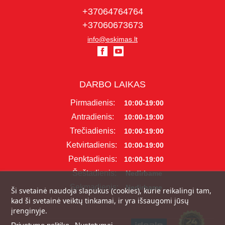
+37064764764
+37060673673
info@eskimas.lt
DARBO LAIKAS
Pirmadienis:
10:00-19:00
Antradienis:
10:00-19:00
Trečiadienis:
10:00-19:00
Ketvirtadienis:
10:00-19:00
Penktadienis:
10:00-19:00
Šeštadienis:
Nedirbame
Sekmadienis:
Nedirbame
Ši svetainė naudoja slapukus (cookies), kurie reikalingi tam,
kad ši svetainė veiktų tinkamai, ir yra išsaugomi jūsų
įrenginyje.