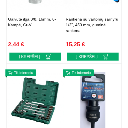
Galvutė ilga 3/8, 16mm, 6-
Rankena su vartomų šarnyru
Kampė, Cr-V
1/2”, 450 mm, guminė
rankena
2,44 €
15,25 €
Į KREPŠELĮ
Į KREPŠELĮ
Tik internetu
Tik internetu