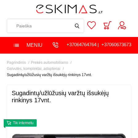
+37064764764
+37060673673
MENIU
|
Pagrindinis
Prekės automobiliams
Galvutės, komplektai, adapteriai
Sugadintų/užlūžusių varžtų išsukėjų rinkinys 17vnt.
Sugadintų/užlūžusių varžtų išsukėjų
rinkinys 17vnt.
Tik internetu