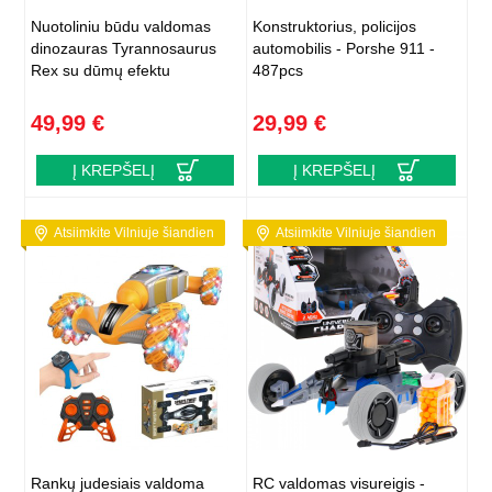
Nuotoliniu būdu valdomas
Konstruktorius, policijos
dinozauras Tyrannosaurus
automobilis - Porshe 911 -
Rex su dūmų efektu
487pcs
49,99 €
29,99 €
Į KREPŠELĮ
Į KREPŠELĮ
Atsiimkite Vilniuje šiandien
Atsiimkite Vilniuje šiandien
Rankų judesiais valdoma
RC valdomas visureigis -