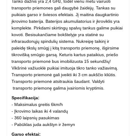
Tanko dažnis yra 2,4 GHz, todėl vienu metu vairuoti
transporto priemones gali daugybė žaidėjų. Tankas su
puikiais garso ir šviesos efektais. Jį maitina daugkartinio
įkrovimo baterija. Baterijos akumuliatorius ir įkroviklis yra
komplekte. Pirkdami skirtingų spalvų tankus galime puikiai
kovoti. Besisukančiame bokštelyje yra statinė su
infraraudonųjų spindulių sistema. Nukreipę taikinį ir
paleidę tikslų smūgį į kitą transporto priemonę, išgirsime
tikrovišką smūgio garsą. Keturis kartus pataikius, priešo
transporto priemonė bus imobilizuota 15 sekundžių!
Vikšrinė važiuoklė puikiai imituoja tikro tanko važiavimą.
Transporto priemonė gali įveikti iki 3 cm aukščio kliūtis.
Transporto priemonė atsitraukia šaudant. Valdyti
transporto priemonę galima įvairiomis kryptimis.
Specifikacija:
- Maksimalus greitis 6km/h
- Įkrovimo laikas iki 4 valandų
- 360 laipsnių pasukimas
- Pabūklas juda aukštyn ir žemyn
Garso efektai: