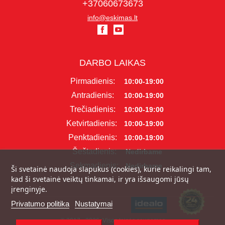
+37060673673
info@eskimas.lt
DARBO LAIKAS
Pirmadienis:
10:00-19:00
Antradienis:
10:00-19:00
Trečiadienis:
10:00-19:00
Ketvirtadienis:
10:00-19:00
Penktadienis:
10:00-19:00
Šeštadienis:
Nedirbame
Sekmadienis:
Nedirbame
Ši svetainė naudoja slapukus (cookies), kurie reikalingi tam,
kad ši svetainė veiktų tinkamai, ir yra išsaugomi jūsų
įrenginyje.
Privatumo politika
Nustatymai
© 2017 - 2026, Visos teisės saugomos