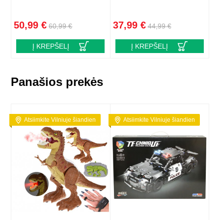
50,99 €
37,99 €
60,99 €
44,99 €
Į KREPŠELĮ
Į KREPŠELĮ
Panašios prekės
Atsiimkite Vilniuje šiandien
Atsiimkite Vilniuje šiandien