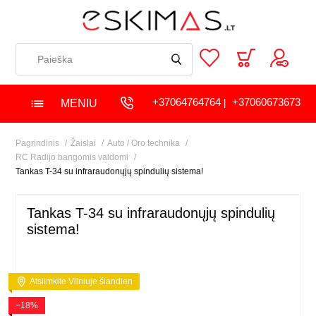
+37064764764
+37060673673
MENIU
|
Pagrindinis
Žaislai
Auto / Oro technika
RC Radijo bangomis valdomi
Tankas T-34 su infraraudonųjų spindulių sistema!
Tankas T-34 su infraraudonųjų spindulių
sistema!
Atsiimkite Vilniuje šiandien
−18%