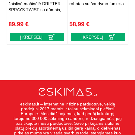
žaislinė mašinėlė DRIFTER
robotas su šaudymo funkcija
SPRAYS TWIST su dūmais,..
89,99 €
58,99 €
Į KREPŠELĮ
Į KREPŠELĮ
eskimas.lt – internetinė ir fizinė parduotuvė, veiklą
pradėjusi 2017 metais ir toliau sėkmingai plečiasi
Europoje. Mes didžiuojames, kad per šį laikotarpį
turėjome 300 000 sėkmingų sandorių ir džiaugiamės, jog
pasitikėjote mūsų parduotuve. Savo pirkėjams siūlome
platų prekių asortimentą už itin gerą kainą, o kiekvienas
pirkėjas mums yra visada svarbus todėl stengiames kuo