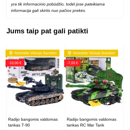
yra tik informacinio pobūdžio, todėl jose pateikiama
informacija gali skirtis nuo pačios prekės.
Jums taip pat gali patikti
Atsiimkite Vilniuje šiandien
Atsiimkite Vilniuje šiandien
-10,00 €
-7,00 €
Radijo bangomis valdomas
Radijo bangomis valdomas
tankas T-90
tankas RC War Tank