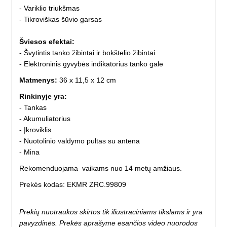
- Variklio triukšmas
- Tikroviškas šūvio garsas
Šviesos efektai:
- Švytintis tanko žibintai ir bokštelio žibintai
- Elektroninis gyvybės indikatorius tanko gale
Matmenys:
36 x 11,5 x 12 cm
Rinkinyje yra:
- Tankas
- Akumuliatorius
- Įkroviklis
- Nuotolinio valdymo pultas su antena
- Mina
Rekomenduojama vaikams nuo 14 metų amžiaus.
Prekės kodas: EKMR ZRC.99809
Prekių nuotraukos skirtos tik iliustraciniams tikslams ir yra
pavyzdinės. Prekės aprašyme esančios video nuorodos