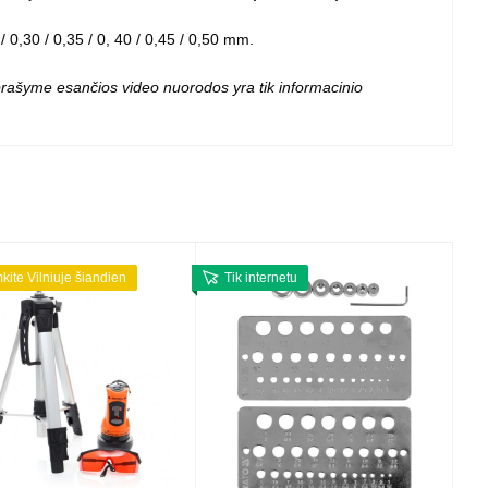
 projektoriai ir
vai
 / 0,30 / 0,35 / 0, 40 / 0,45 / 0,50 mm.
 aprašyme esančios video nuorodos yra tik informacinio
mkite Vilniuje šiandien
Tik internetu