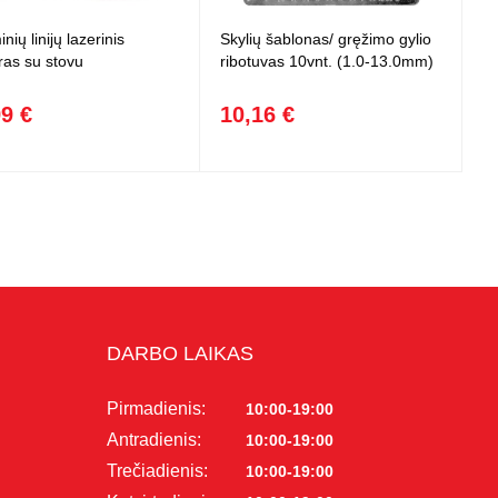
nių linijų lazerinis
Skylių šablonas/ gręžimo gylio
ras su stovu
ribotuvas 10vnt. (1.0-13.0mm)
99 €
10,16 €
DARBO LAIKAS
Pirmadienis:
10:00-19:00
Antradienis:
10:00-19:00
Trečiadienis:
10:00-19:00