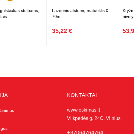
gulsčiukas stulpams,
Lazerinis atstumų matuoklis 0-
Kryžmi
tais
70m
nively
35,22 €
53,
IJA
KONTAKTAI
www.eskimas.lt
ąžinimas
Vilkpėdės g. 24C, Vilnius
lygos
+37064764764