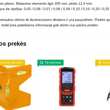
Vaikiški
nio plieno. Matavimo elemento ilgis 200 mm, plotis 12,4 mm.
Skvišai
Airsoft / Spyruokliniai ginklai
šviestu
ra šie dydžiai: 0,05 / 0,06 / 0,07 / 0,08 / 0,09 / 0,10 / 0,15 / 0,20 / 0,25
t
Šviečiantis, su garsais
esai
Minkštomis kulkomis šaudantys
otraukos skirtos tik iliustraciniams tikslams ir yra pavyzdinės. Prekės
Šautuvai su pistonais
 todėl jose pateikiama informacija gali skirtis nuo pačios prekės.
Lankai / arbaletai
Treniruočių peiliai - butterfly
os prekės
 Vilniuje šiandien
Tik internetu
Atsii