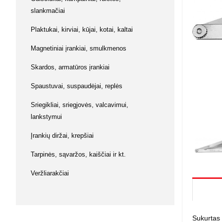
Su baterij
Buitinė ch
slankmačiai
Vaikiškos 
Kabiamušė
Keltuvai,
Magnetiniai
Muzikos instrumentai
kniediklia
diržai
Prekės va
Plaktukai, kirviai, kūjai, kotai, kaltai
Lėlės / Lė
Laisvalaikis
Šlifavimo
Keltuvai, 
Žvejybos
Namai / Pil
Magnetiniai įrankiai, smulkmenos
mašinėlė
Ginklai ir aksesuarai
Lėlės
Įrankiai 
L. O. L. su
Skardos, armatūros įrankiai
Dildės, ka
Gyvūnų prekės
replės
Kuro siur
Kūdikiai
Spaustuvai, suspaudėjai, replės
Lėlių vežim
Žaislai
Judančios 
Sriegikliai, sriegjovės, valcavimui,
Kiti lėlių pr
lankstymui
Piešimui 
Įrankių diržai, krepšiai
Mozaikos
Piešimui
Tarpinės, sąvaržos, kaiščiai ir kt.
Magnetiniai
Veržliarakčiai
Kūrybiniai r
Modelinas, 
Knygos ir 
Antistresi
Sukurtas t