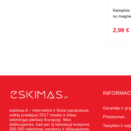
Kampinis 
su magne
2,99 €
INFORMAC
Garantija ir gr
eskimas.lt – internetinė ir fizinė parduotuvė,
veiklą pradėjusi 2017 metais ir toliau
Pristatymas
sėkmingai plečiasi Europoje. Mes
didžiuojames, kad per šį laikotarpį turėjome
Taisyklės ir są
300 000 sėkmingų sandorių ir džiaugiamės,