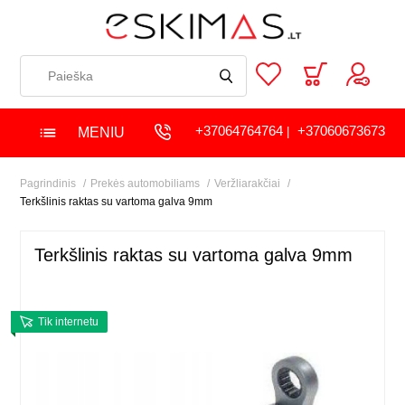
+37064764764
+37060673673
MENIU
|
Pagrindinis
Prekės automobiliams
Veržliarakčiai
Terkšlinis raktas su vartoma galva 9mm
Terkšlinis raktas su vartoma galva 9mm
Tik internetu