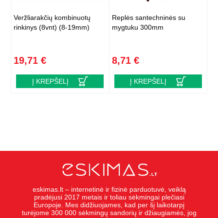
Veržliarakčių kombinuotų
Replės santechninės su
rinkinys (8vnt) (8-19mm)
mygtuku 300mm
19,71 €
8,71 €
Į KREPŠELĮ
Į KREPŠELĮ
eskimas.lt – internetinė ir fizinė parduotuvė, veiklą
pradėjusi 2017 metais ir toliau sėkmingai plečiasi
Europoje. Mes didžiuojames, kad per šį laikotarpį
turėjome 300 000 sėkmingų sandorių ir džiaugiamės, jog