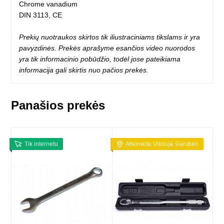
Chrome vanadium
DIN 3113, CE
Prekių nuotraukos skirtos tik iliustraciniams tikslams ir yra
pavyzdinės. Prekės aprašyme esančios video nuorodos
yra tik informacinio pobūdžio, todėl jose pateikiama
informacija gali skirtis nuo pačios prekės.
Panašios prekės
Tik internetu
Atsiimkite Vilniuje šiandien