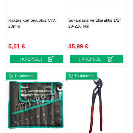
Raktas kombinuotas CrV,
Sukamasis veržliaraktis 1/2''
23mm
28-210 Nm
5,01 €
35,99 €
Į KREPŠELĮ
Į KREPŠELĮ
Tik internetu
Tik internetu