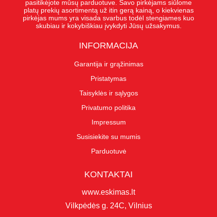
pasitikėjote mūsų parduotuve. Savo pirkėjams siūlome
platų prekių asortimentą už itin gerą kainą, o kiekvienas
pirkėjas mums yra visada svarbus todėl stengiames kuo
skubiau ir kokybiškiau įvykdyti Jūsų užsakymus.
INFORMACIJA
Garantija ir grąžinimas
Pristatymas
Taisyklės ir sąlygos
Privatumo politika
Impressum
Susisiekite su mumis
Parduotuvė
KONTAKTAI
www.eskimas.lt
Vilkpėdės g. 24C, Vilnius