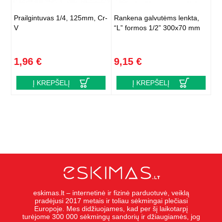
Prailgintuvas 1/4, 125mm, Cr-
Rankena galvutėms lenkta,
V
“L” formos 1/2” 300x70 mm
1,96 €
9,15 €
Į KREPŠELĮ
Į KREPŠELĮ
eskimas.lt – internetinė ir fizinė parduotuvė, veiklą
pradėjusi 2017 metais ir toliau sėkmingai plečiasi
Europoje. Mes didžiuojames, kad per šį laikotarpį
turėjome 300 000 sėkmingų sandorių ir džiaugiamės, jog