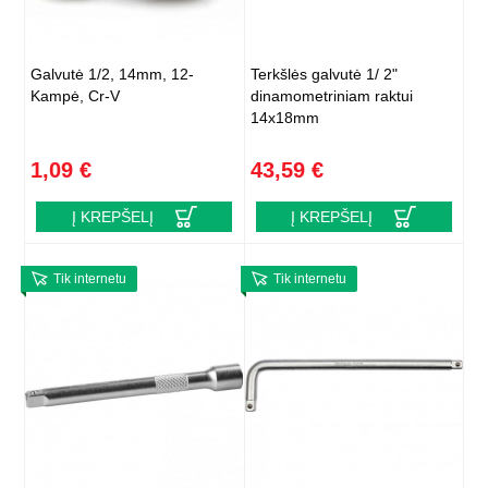
Galvutė 1/2, 14mm, 12-
Terkšlės galvutė 1/ 2"
Kampė, Cr-V
dinamometriniam raktui
14x18mm
1,09 €
43,59 €
Į KREPŠELĮ
Į KREPŠELĮ
Tik internetu
Tik internetu