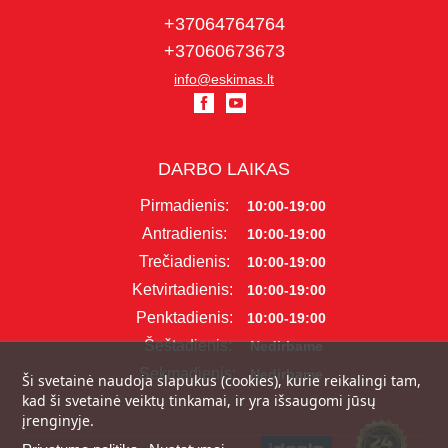
+37064764764
+37060673673
info@eskimas.lt
DARBO LAIKAS
Pirmadienis:
10:00-19:00
Antradienis:
10:00-19:00
Trečiadienis:
10:00-19:00
Ketvirtadienis:
10:00-19:00
Penktadienis:
10:00-19:00
Šeštadienis:
Nedirbame
Sekmadienis:
Nedirbame
Ši svetainė naudoja slapukus (cookies), kurie reikalingi tam,
kad ši svetainė veiktų tinkamai, ir yra išsaugomi jūsų
įrenginyje.