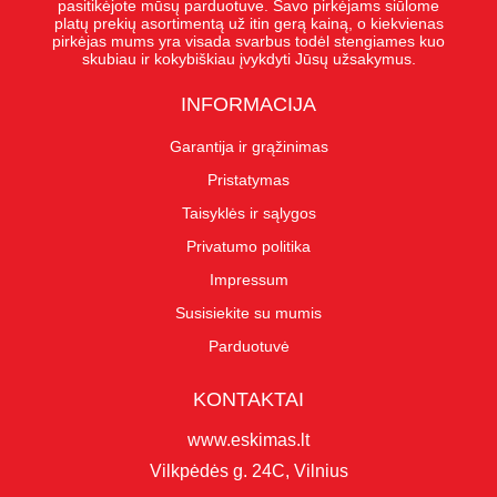
pasitikėjote mūsų parduotuve. Savo pirkėjams siūlome
platų prekių asortimentą už itin gerą kainą, o kiekvienas
pirkėjas mums yra visada svarbus todėl stengiames kuo
skubiau ir kokybiškiau įvykdyti Jūsų užsakymus.
INFORMACIJA
Garantija ir grąžinimas
Pristatymas
Taisyklės ir sąlygos
Privatumo politika
Impressum
Susisiekite su mumis
Parduotuvė
KONTAKTAI
www.eskimas.lt
Vilkpėdės g. 24C, Vilnius