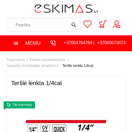
+37064764764
+37060673673
MENIU
|
Pagrindinis
Prekės automobiliams
Galvutės, komplektai, adapteriai
Teršlė lenkta 1/4cal
Teršlė lenkta 1/4cal
Tik internetu