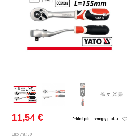
11,54 €
Pridėti prie pamėgtų prekių
Liko vnt.:
30