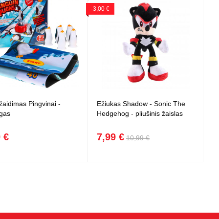
-3,00 €
žaidimas Pingvinai -
Ežiukas Shadow - Sonic The
ngas
Hedgehog - pliušinis žaislas
 €
7,99 €
10,99 €