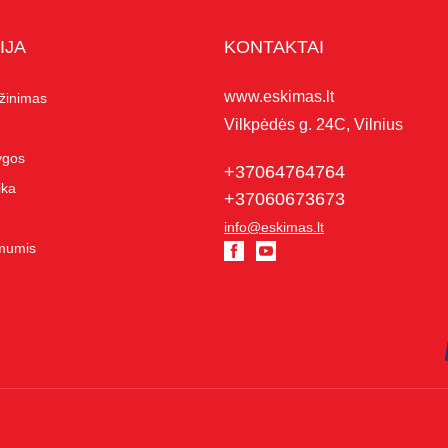
IJA
KONTAKTAI
www.eskimas.lt
ąžinimas
Vilkpėdės g. 24C, Vilnius
lygos
+37064764764
ika
+37060673673
info@eskimas.lt
 mumis