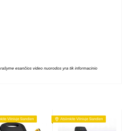
 projektoriai ir
vai
 aprašyme esančios video nuorodos yra tik informacinio
mkite Vilniuje šiandien
Atsiimkite Vilniuje šiandien