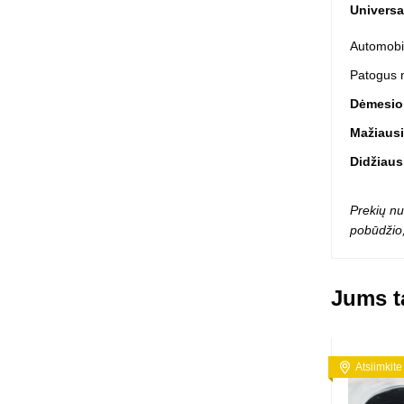
Universa
Squishy - 
Push Pop i
Automobili
Kiti antistr
Patogus 
Dėmesio!
Mažiaus
Didžiaus
Prekių nu
pobūdžio,
Jums ta
Atsiimkite