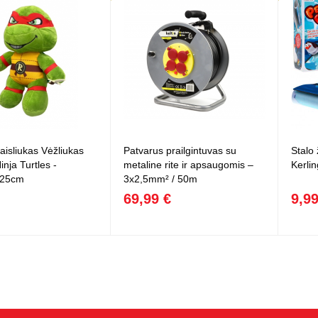
žaisliukas Vėžliukas
Patvarus prailgintuvas su
Stalo 
inja Turtles -
metaline rite ir apsaugomis –
Kerli
 25cm
3x2,5mm² / 50m
69,99 €
9,99