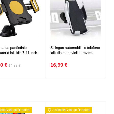
rsalus panšetinio
Stilingas automobilinis telefono
terio laikiklis 7-11 inch
laikiklis su bevieliu krovimu
50 €
16,99 €
14,99 €
mkite Vilniuje šiandien
Atsiimkite Vilniuje šiandien