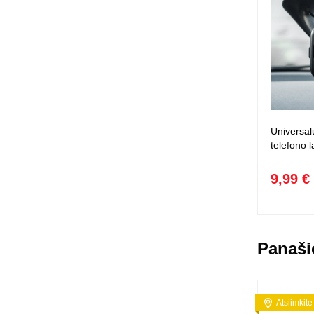
Universal
telefono la
9,99 €
Panaši
Atsiimkite