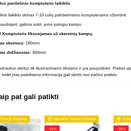
Vaikiški
lus panšetinio kompiuterio laikiklis
Skvišai
Airsoft / Spyruokliniai ginklai
šviestu
t
Šviečiantis, su garsais
nis laikiklis skirtas 7-10 colių palnšetiniams kompiuteriams užtvirtinti.
esai
Minkštomis kulkomis šaudantys
naudojant, galima sukti jums patogiu kampu.
Šautuvai su pistonais
Lankai / arbaletai
 Kompiuteris fiksuojamas už skersinių kampų.
Treniruočių peiliai - butterfly
ias skermuo:
180mm
ias didžiausias:
300mm
otraukos skirtos tik iliustraciniams tikslams ir yra pavyzdinės. Prekės
 todėl jose pateikiama informacija gali skirtis nuo pačios prekės.
ip pat gali patikti
 Vilniuje šiandien
Atsiimkite Vilniuje šiandien
Atsii
−30%
−30%