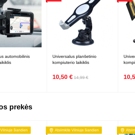
us automobilinis
Universalus planšetinio
Unive
ikiklis
kompiuterio laikiklis
kompiu
10,50 €
10,
14,99 €
os prekės
 Vilniuje šiandien
Atsiimkite Vilniuje šiandien
Atsii