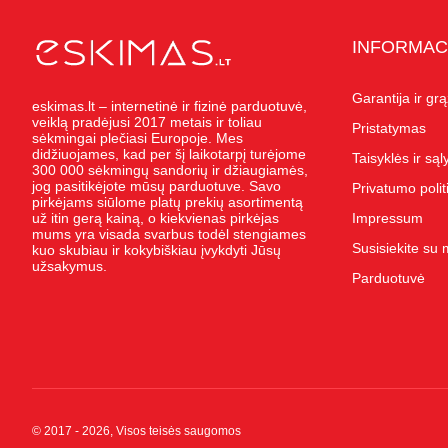
INFORMAC
Garantija ir gr
eskimas.lt – internetinė ir fizinė parduotuvė,
veiklą pradėjusi 2017 metais ir toliau
Pristatymas
sėkmingai plečiasi Europoje. Mes
didžiuojames, kad per šį laikotarpį turėjome
Taisyklės ir są
300 000 sėkmingų sandorių ir džiaugiamės,
jog pasitikėjote mūsų parduotuve. Savo
Privatumo polit
pirkėjams siūlome platų prekių asortimentą
už itin gerą kainą, o kiekvienas pirkėjas
Impressum
mums yra visada svarbus todėl stengiames
Susisiekite su
kuo skubiau ir kokybiškiau įvykdyti Jūsų
užsakymus.
Parduotuvė
© 2017 - 2026, Visos teisės saugomos