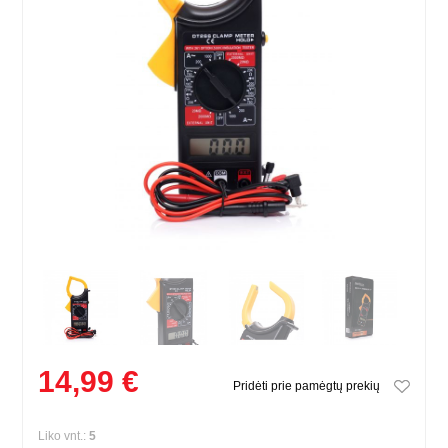
14,99 €
Pridėti prie pamėgtų prekių
Liko vnt.:
5