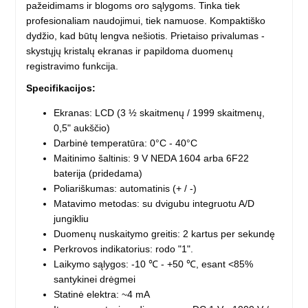
pažeidimams ir blogoms oro sąlygoms. Tinka tiek
profesionaliam naudojimui, tiek namuose. Kompaktiško
dydžio, kad būtų lengva nešiotis. Prietaiso privalumas -
skystųjų kristalų ekranas ir papildoma duomenų
registravimo funkcija.
Specifikacijos:
Ekranas: LCD (3 ½ skaitmenų / 1999 skaitmenų,
0,5" aukščio)
Darbinė temperatūra: 0°C - 40°C
Maitinimo šaltinis: 9 V NEDA 1604 arba 6F22
baterija (pridedama)
Poliariškumas: automatinis (+ / -)
Matavimo metodas: su dvigubu integruotu A/D
jungikliu
Duomenų nuskaitymo greitis: 2 kartus per sekundę
Perkrovos indikatorius: rodo "1".
Laikymo sąlygos: -10 ℃ - +50 ℃, esant <85%
santykinei drėgmei
Statinė elektra: ~4 mA