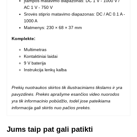
Įtampos matavimo diapazonas: DC 1 V - 1000 V /
AC 1 V - 750 V
Srovės stiprio matavimo diapazonas: DC / AC 0.1 A -
1000 A
Matmenys: 230 × 68 × 37 mm
Komplekte:
Multimetras
Kontaktiniai laidai
9 V baterija
Instrukcija lenkų kalba
Prekių nuotraukos skirtos tik iliustraciniams tikslams ir yra
pavyzdinės. Prekės aprašyme esančios video nuorodos
yra tik informacinio pobūdžio, todėl jose pateikiama
informacija gali skirtis nuo pačios prekės.
Jums taip pat gali patikti