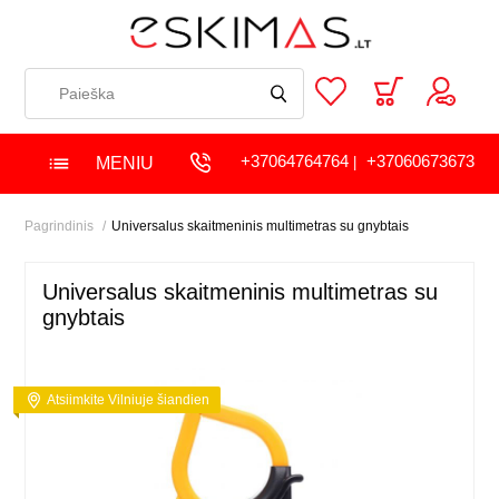
+37064764764
+37060673673
MENIU
|
Pagrindinis
Universalus skaitmeninis multimetras su gnybtais
Universalus skaitmeninis multimetras su
gnybtais
Atsiimkite Vilniuje šiandien