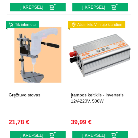
Į KREPŠELĮ
Į KREPŠELĮ
Tik internetu
Atsiimkite Vilniuje šiandien
Gręžtuvo stovas
Įtampos keitiklis - inverteris
12V-220V, 500W
21,78 €
39,99 €
Į KREPŠELĮ
Į KREPŠELĮ