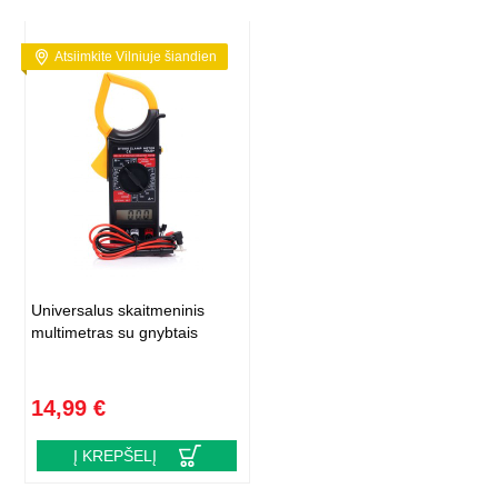
Atsiimkite Vilniuje šiandien
Universalus skaitmeninis
multimetras su gnybtais
14,99 €
Į KREPŠELĮ