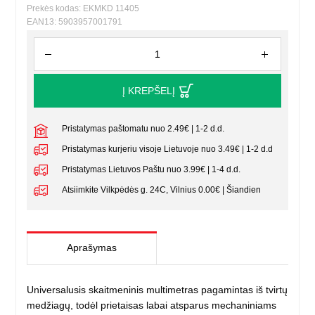
Prekės kodas: EKMKD 11405
EAN13: 5903957001791
Į KREPŠELĮ
Pristatymas paštomatu nuo 2.49€ | 1-2 d.d.
Pristatymas kurjeriu visoje Lietuvoje nuo 3.49€ | 1-2 d.d
Pristatymas Lietuvos Paštu nuo 3.99€ | 1-4 d.d.
Atsiimkite Vilkpėdės g. 24C, Vilnius 0.00€ | Šiandien
Aprašymas
Universalusis skaitmeninis multimetras pagamintas iš tvirtų
medžiagų, todėl prietaisas labai atsparus mechaniniams