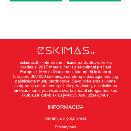
eskimas.lt – internetinė ir fizinė parduotuvė, veiklą
pradėjusi 2017 metais ir toliau sėkmingai plečiasi
Europoje. Mes didžiuojames, kad per šį laikotarpį
turėjome 300 000 sėkmingų sandorių ir džiaugiamės, jog
pasitikėjote mūsų parduotuve. Savo pirkėjams siūlome
platų prekių asortimentą už itin gerą kainą, o kiekvienas
pirkėjas mums yra visada svarbus todėl stengiames kuo
skubiau ir kokybiškiau įvykdyti Jūsų užsakymus.
INFORMACIJA
Garantija ir grąžinimas
Pristatymas