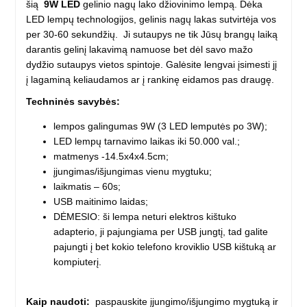
šią
9W LED
gelinio nagų lako džiovinimo lempą. Dėka
LED lempų technologijos, gelinis nagų lakas sutvirtėja vos
per 30-60 sekundžių. Ji sutaupys ne tik Jūsų brangų laiką
darantis gelinį lakavimą namuose bet dėl savo mažo
dydžio sutaupys vietos spintoje. Galėsite lengvai įsimesti jį
į lagaminą keliaudamos ar į rankinę eidamos pas draugę.
Techninės savybės:
lempos galingumas 9W (3 LED lemputės po 3W);
LED lempų tarnavimo laikas iki 50.000 val.;
matmenys -14.5x4x4.5cm;
įjungimas/išjungimas vienu mygtuku;
laikmatis – 60s;
USB maitinimo laidas;
DĖMESIO: ši lempa neturi elektros kištuko
adapterio, ji pajungiama per USB jungtį, tad galite
pajungti į bet kokio telefono kroviklio USB kištuką ar
kompiuterį.
Kaip naudoti:
paspauskite įjungimo/išjungimo mygtuką ir