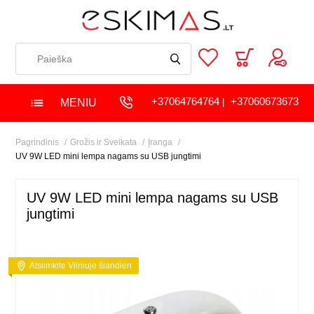
+37064764764
+37060673673
MENIU
|
Pagrindinis
Grožis ir Sveikata
Įranga
UV 9W LED mini lempa nagams su USB jungtimi
UV 9W LED mini lempa nagams su USB
jungtimi
Atsiimkite Vilniuje šiandien