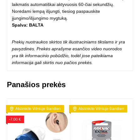
laikmatis automatiškai aktyvuosis 60-čiai sekundžių.
Norėdami lempą išjungti, tiesiog paspauskite
įjungimo/išjungimo mygtuką.
Spalva: BALTA
Prekių nuotraukos skirtos tik iliustraciniams tikslams ir yra
pavyzdinės. Prekės aprašyme esančios video nuorodos
yra tik informacinio pobūdžio, todėl jose pateikiama
informacija gali skirtis nuo pačios prekės.
Panašios prekės
Atsiimkite Vilniuje šiandien
Atsiimkite Vilniuje šiandien
-7,00 €