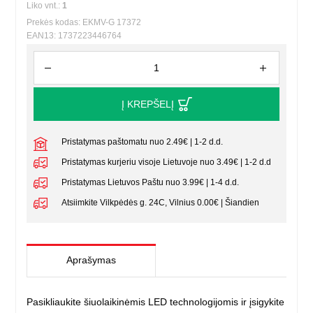
Liko vnt.:
1
Prekės kodas: EKMV-G 17372
EAN13: 1737223446764
Į KREPŠELĮ
Pristatymas paštomatu nuo 2.49€ | 1-2 d.d.
Pristatymas kurjeriu visoje Lietuvoje nuo 3.49€ | 1-2 d.d
Pristatymas Lietuvos Paštu nuo 3.99€ | 1-4 d.d.
Atsiimkite Vilkpėdės g. 24C, Vilnius 0.00€ | Šiandien
Aprašymas
Pasikliaukite šiuolaikinėmis LED technologijomis ir įsigykite