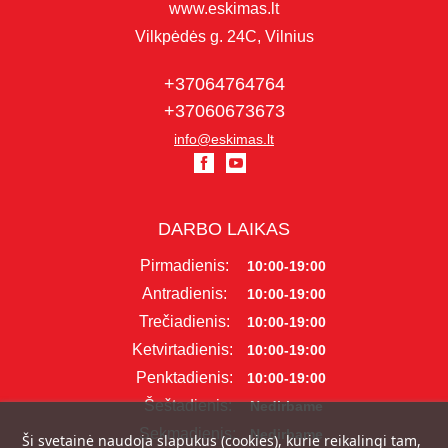
www.eskimas.lt
Vilkpėdės g. 24C, Vilnius
+37064764764
+37060673673
info@eskimas.lt
DARBO LAIKAS
Pirmadienis:
10:00-19:00
Antradienis:
10:00-19:00
Trečiadienis:
10:00-19:00
Ketvirtadienis:
10:00-19:00
Penktadienis:
10:00-19:00
Šeštadienis:
Nedirbame
Sekmadienis:
Nedirbame
Ši svetainė naudoja slapukus (cookies), kurie reikalingi tam,