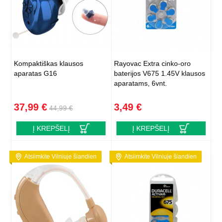
Kompaktiškas klausos
Rayovac Extra cinko-oro
aparatas G16
baterijos V675 1.45V klausos
aparatams, 6vnt.
37,99 €
3,49 €
44,99 €
Į KREPŠELĮ
Į KREPŠELĮ
Atsiimkite Vilniuje šiandien
Atsiimkite Vilniuje šiandien