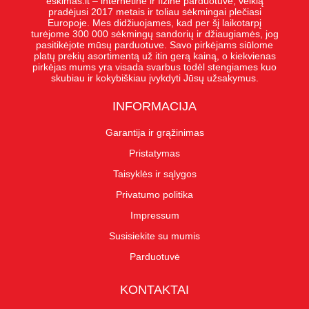
eskimas.lt – internetinė ir fizinė parduotuvė, veiklą
pradėjusi 2017 metais ir toliau sėkmingai plečiasi
Europoje. Mes didžiuojames, kad per šį laikotarpį
turėjome 300 000 sėkmingų sandorių ir džiaugiamės, jog
pasitikėjote mūsų parduotuve. Savo pirkėjams siūlome
platų prekių asortimentą už itin gerą kainą, o kiekvienas
pirkėjas mums yra visada svarbus todėl stengiames kuo
skubiau ir kokybiškiau įvykdyti Jūsų užsakymus.
INFORMACIJA
Garantija ir grąžinimas
Pristatymas
Taisyklės ir sąlygos
Privatumo politika
Impressum
Susisiekite su mumis
Parduotuvė
KONTAKTAI