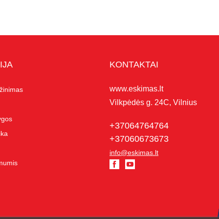
IJA
KONTAKTAI
www.eskimas.lt
ąžinimas
Vilkpėdės g. 24C, Vilnius
lygos
+37064764764
ika
+37060673673
info@eskimas.lt
 mumis