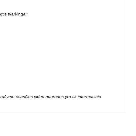
 projektoriai ir
vai
gtis tvarkingai;
 aprašyme esančios video nuorodos yra tik informacinio