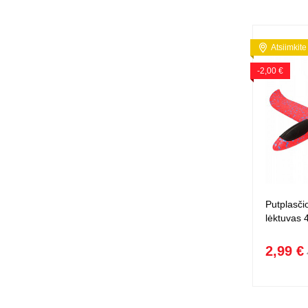
Atsiimkite
-2,00 €
Putplasči
lėktuvas 
2,99 €