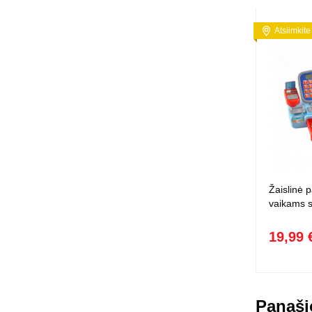
Atsiimkite
Žaislinė 
vaikams s
19,99 
Panaši