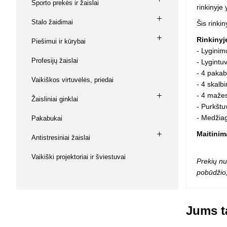
Sporto prekės ir žaislai
rinkinyje 
Squishy - 
Push Pop i
Stalo žaidimai
Šis rinkin
Kiti antistr
Rinkinyj
Piešimui ir kūrybai
- Lyginim
Profesijų žaislai
- Lygintu
- 4 paka
Vaikiškos virtuvėlės, priedai
- 4 skalb
- 4 mažes
Žaisliniai ginklai
- Purkštuv
- Medžia
Pakabukai
Maitinim
Antistresiniai žaislai
Vaikiški projektoriai ir šviestuvai
Prekių nu
pobūdžio,
Jums ta