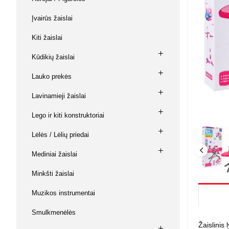
Su baterij
Buitinė ch
Vaikiškos 
Kabiamušė
Keltuvai,
Magnetiniai
Muzikos instrumentai
Įvairūs žaislai
kniediklia
diržai
Prekės va
Lėlės / Lė
Laisvalaikis
Kiti žaislai
Šlifavimo
Keltuvai, 
Žvejybos
Namai / Pil
mašinėlė
Ginklai ir aksesuarai
Kūdikių žaislai
Lėlės
Įrankiai 
L. O. L. su
Dildės, ka
Lauko prekės
Gyvūnų prekės
replės
Kuro siur
Kūdikiai
Lėlių vežim
Lavinamieji žaislai
Žaislai
Judančios 
Kiti lėlių pr
Lego ir kiti konstruktoriai
Piešimui 
Lėlės / Lėlių priedai
Mozaikos
Mediniai žaislai
Piešimui
Magnetiniai
Minkšti žaislai
Kūrybiniai r
Modelinas, 
Muzikos instrumentai
Knygos ir 
Smulkmenėlės
Antistresi
Žaislinis