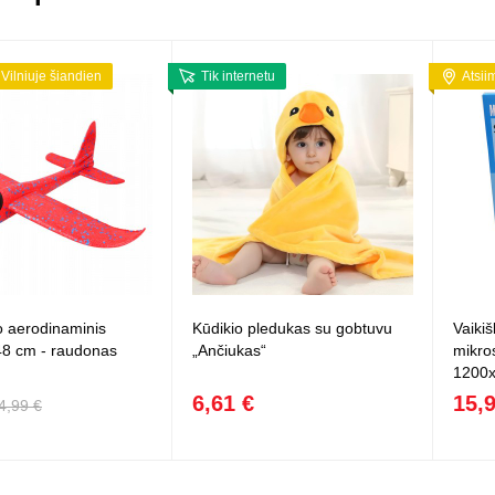
 Vilniuje šiandien
Tik internetu
Atsii
o aerodinaminis
Kūdikio pledukas su gobtuvu
Vaiki
48 cm - raudonas
„Ančiukas“
mikro
1200
6,61 €
15,
4,99 €