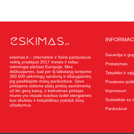
INFORMAC
Garantija ir gr
eskimas.lt – internetinė ir fizinė parduotuvė,
veiklą pradėjusi 2017 metais ir toliau
Pristatymas
sėkmingai plečiasi Europoje. Mes
didžiuojames, kad per šį laikotarpį turėjome
Taisyklės ir są
300 000 sėkmingų sandorių ir džiaugiamės,
jog pasitikėjote mūsų parduotuve. Savo
Privatumo polit
pirkėjams siūlome platų prekių asortimentą
už itin gerą kainą, o kiekvienas pirkėjas
Impressum
mums yra visada svarbus todėl stengiames
Susisiekite su
kuo skubiau ir kokybiškiau įvykdyti Jūsų
užsakymus.
Parduotuvė