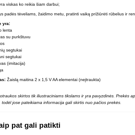
Vaikiški
yra viskas ko reikia šiam darbui;
Skvišai
Airsoft / Spyruokliniai ginklai
šviestu
t
Šviečiantis, su garsais
ys padės tėveliams, žaidimo metu, pratinti vaiką prižiūrėti rūbelius ir ren
esai
Minkštomis kulkomis šaudantys
e yra:
Šautuvai su pistonais
o lenta
Lankai / arbaletai
vas su purkštuvu
Treniruočių peiliai - butterfly
bos
inių segtukai
ni segtukai
as (imitacija)
ga
as:
Žaislą maitina 2 x 1,5 V AA elementai (neįtraukta)
otraukos skirtos tik iliustraciniams tikslams ir yra pavyzdinės. Prekės
 todėl jose pateikiama informacija gali skirtis nuo pačios prekės.
ip pat gali patikti