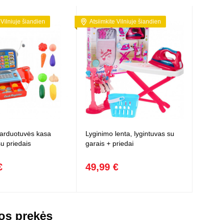
 Vilniuje šiandien
Atsiimkite Vilniuje šiandien
parduotuvės kasa
Lyginimo lenta, lygintuvas su
u priedais
garais + priedai
€
49,99 €
os prekės