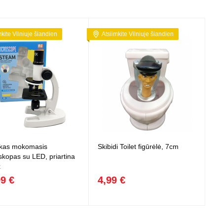
mkite Vilniuje šiandien
Atsiimkite Vilniuje šiandien
škas mokomasis
Skibidi Toilet figūrėlė, 7cm
skopas su LED, priartina
x
99 €
4,99 €