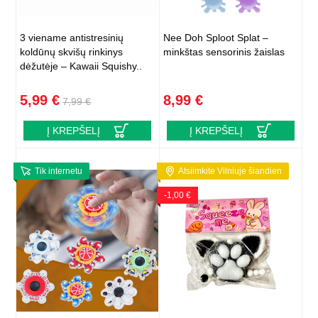
3 viename antistresinių
Nee Doh Sploot Splat –
koldūnų skvišų rinkinys
minkštas sensorinis žaislas
dėžutėje – Kawaii Squishy..
5,99 €
8,99 €
7,99 €
Į KREPŠELĮ
Į KREPŠELĮ
Tik internetu
Atsiimkite Vilniuje šiandien
-1,00 €