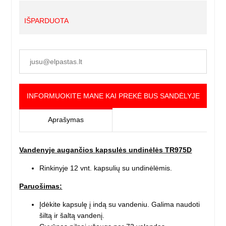
IŠPARDUOTA
INFORMUOKITE MANE KAI PREKĖ BUS SANDĖLYJE
Aprašymas
Vandenyje augančios kapsulės undinėlės TR975D
Rinkinyje 12 vnt. kapsulių su undinėlėmis.
Paruošimas:
Įdėkite kapsulę į indą su vandeniu. Galima naudoti
šiltą ir šaltą vandenį.