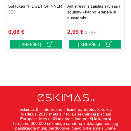
Suktukas "FIDGET SPINNER
Antistresinis žaislas skvišas /
3D"
squishy - katino letenėlė su
ausytėmis
0,66 €
2,99 €
3,99 €
Į KREPŠELĮ
Į KREPŠELĮ
eskimas.lt – internetinė ir fizinė parduotuvė, veiklą
pradėjusi 2017 metais ir toliau sėkmingai plečiasi
Europoje. Mes didžiuojames, kad per šį laikotarpį
turėjome 300 000 sėkmingų sandorių ir džiaugiamės, jog
pasitikėjote mūsų parduotuve. Savo pirkėjams siūlome