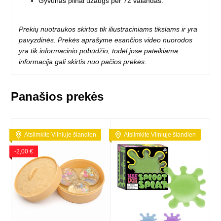
Gyvūnas pilnai užaugs per 72 valandas.
Prekių nuotraukos skirtos tik iliustraciniams tikslams ir yra
pavyzdinės. Prekės aprašyme esančios video nuorodos
yra tik informacinio pobūdžio, todėl jose pateikiama
informacija gali skirtis nuo pačios prekės.
Panašios prekės
Atsiimkite Vilniuje šiandien
Atsiimkite Vilniuje šiandien
-2,00 €