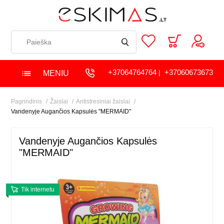
+37064764764
+37060673673
MENIU
|
Pagrindinis
Žaislai
Antistresiniai žaislai
Vandenyje Augančios Kapsulės "MERMAID"
Vandenyje Augančios Kapsulės
"MERMAID"
Tik internetu