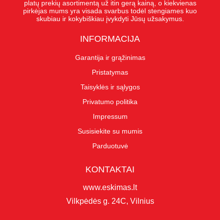
platų prekių asortimentą už itin gerą kainą, o kiekvienas
pirkėjas mums yra visada svarbus todėl stengiames kuo
skubiau ir kokybiškiau įvykdyti Jūsų užsakymus.
INFORMACIJA
Garantija ir grąžinimas
Pristatymas
Taisyklės ir sąlygos
Privatumo politika
Impressum
Susisiekite su mumis
Parduotuvė
KONTAKTAI
www.eskimas.lt
Vilkpėdės g. 24C, Vilnius