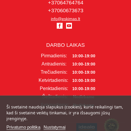
+37064764764
+37060673673
info@eskimas.lt
DARBO LAIKAS
Pirmadienis:
10:00-19:00
Antradienis:
10:00-19:00
Trečiadienis:
10:00-19:00
Ketvirtadienis:
10:00-19:00
Penktadienis:
10:00-19:00
Šeštadienis:
Nedirbame
Sekmadienis:
Nedirbame
Ši svetainė naudoja slapukus (cookies), kurie reikalingi tam,
kad ši svetainė veiktų tinkamai, ir yra išsaugomi jūsų
įrenginyje.
Privatumo politika
Nustatymai