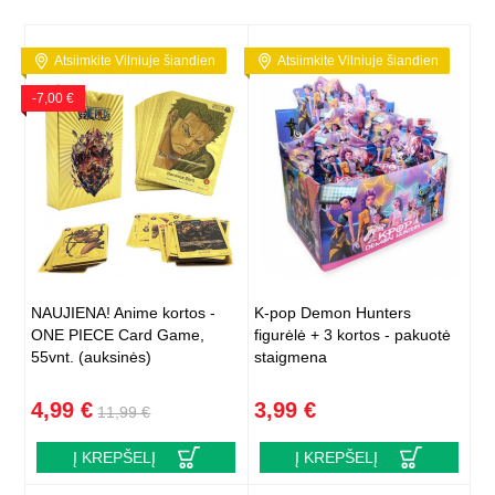
Atsiimkite Vilniuje šiandien
Atsiimkite Vilniuje šiandien
-7,00 €
NAUJIENA! Anime kortos -
K-pop Demon Hunters
ONE PIECE Card Game,
figurėlė + 3 kortos - pakuotė
55vnt. (auksinės)
staigmena
4,99 €
3,99 €
11,99 €
Į KREPŠELĮ
Į KREPŠELĮ