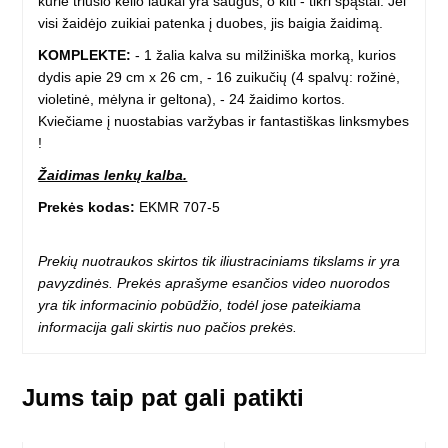
kurie triušio kelio laukai yra saugūs, o kiti - tikri spąstai.
Jei
visi žaidėjo zuikiai patenka į duobes, jis baigia žaidimą.
KOMPLEKTE:
- 1 žalia kalva su milžiniška morką, kurios
dydis apie 29 cm x 26 cm,
- 16 zuikučių (4 spalvų: rožinė,
violetinė, mėlyna ir geltona),
- 24 žaidimo kortos.
Kviečiame į nuostabias varžybas ir fantastiškas linksmybes
!
Žaidimas lenkų kalba.
Prekės kodas:
EKMR
707-5
Prekių nuotraukos skirtos tik iliustraciniams tikslams ir yra
pavyzdinės. Prekės aprašyme esančios video nuorodos
yra tik informacinio pobūdžio, todėl jose pateikiama
informacija gali skirtis nuo pačios prekės.
Jums taip pat gali patikti