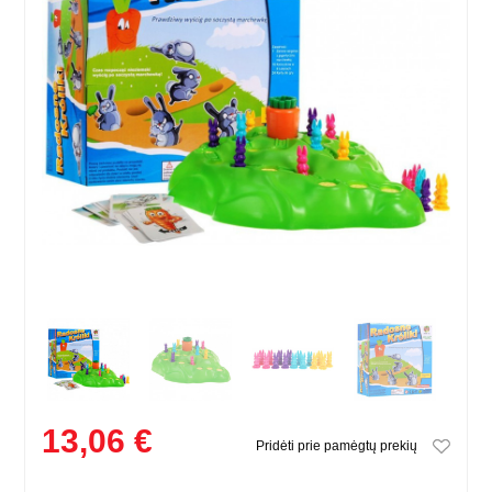
13,06 €
Pridėti prie pamėgtų prekių