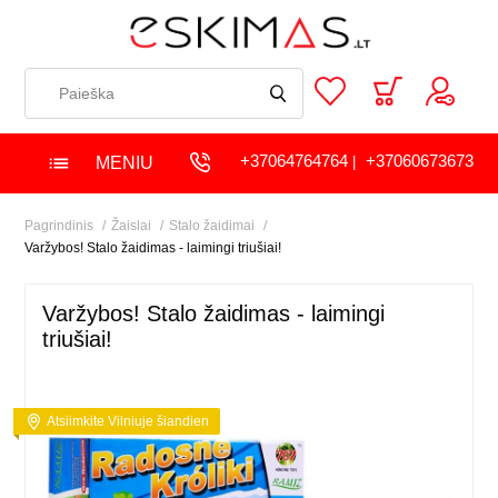
+37064764764
+37060673673
MENIU
|
Pagrindinis
Žaislai
Stalo žaidimai
Varžybos! Stalo žaidimas - laimingi triušiai!
Varžybos! Stalo žaidimas - laimingi
triušiai!
Atsiimkite Vilniuje šiandien