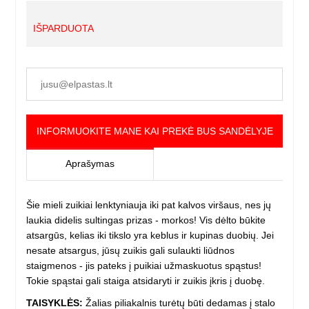
IŠPARDUOTA
INFORMUOKITE MANE KAI PREKĖ BUS SANDĖLYJE
Aprašymas
Šie mieli zuikiai lenktyniauja iki pat kalvos viršaus, nes jų
laukia didelis sultingas prizas - morkos!
Vis dėlto būkite
atsargūs, kelias iki tikslo yra keblus ir kupinas duobių.
Jei
nesate atsargus, jūsų zuikis gali sulaukti liūdnos
staigmenos - jis pateks į puikiai užmaskuotus spąstus!
Tokie spąstai gali staiga atsidaryti ir zuikis įkris į duobę.
TAISYKLĖS:
Žalias piliakalnis turėtų būti dedamas į stalo