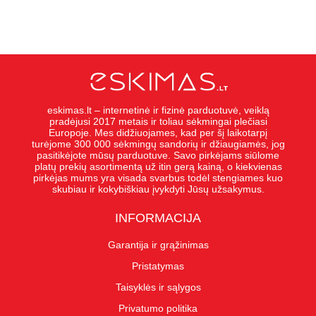
eskimas.lt – internetinė ir fizinė parduotuvė, veiklą
pradėjusi 2017 metais ir toliau sėkmingai plečiasi
Europoje. Mes didžiuojames, kad per šį laikotarpį
turėjome 300 000 sėkmingų sandorių ir džiaugiamės, jog
pasitikėjote mūsų parduotuve. Savo pirkėjams siūlome
platų prekių asortimentą už itin gerą kainą, o kiekvienas
pirkėjas mums yra visada svarbus todėl stengiames kuo
skubiau ir kokybiškiau įvykdyti Jūsų užsakymus.
INFORMACIJA
Garantija ir grąžinimas
Pristatymas
Taisyklės ir sąlygos
Privatumo politika