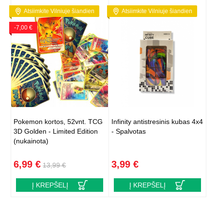
Atsiimkite Vilniuje šiandien
Atsiimkite Vilniuje šiandien
-7,00 €
Pokemon kortos, 52vnt. TCG
Infinity antistresinis kubas 4x4
3D Golden - Limited Edition
- Spalvotas
(nukainota)
6,99 €
3,99 €
13,99 €
Į KREPŠELĮ
Į KREPŠELĮ