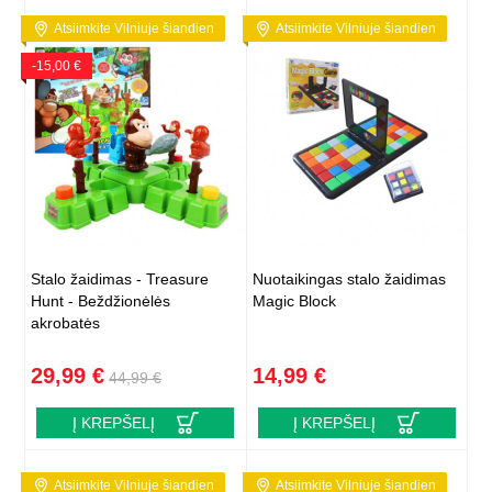
Atsiimkite Vilniuje šiandien
Atsiimkite Vilniuje šiandien
-15,00 €
Stalo žaidimas - Treasure
Nuotaikingas stalo žaidimas
Hunt - Beždžionėlės
Magic Block
akrobatės
29,99 €
14,99 €
44,99 €
Į KREPŠELĮ
Į KREPŠELĮ
Atsiimkite Vilniuje šiandien
Atsiimkite Vilniuje šiandien