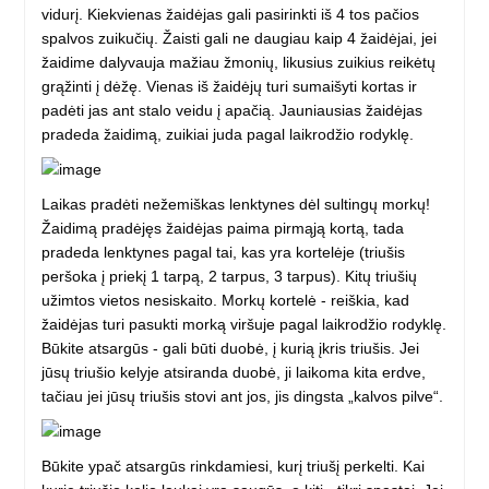
vidurį.
Kiekvienas žaidėjas gali pasirinkti iš 4 tos pačios
spalvos zuikučių.
Žaisti gali ne daugiau kaip 4 žaidėjai, jei
žaidime dalyvauja mažiau žmonių, likusius zuikius reikėtų
grąžinti į dėžę.
Vienas iš žaidėjų turi sumaišyti kortas ir
padėti jas ant stalo veidu į apačią.
Jauniausias žaidėjas
pradeda žaidimą, zuikiai juda pagal laikrodžio rodyklę.
Laikas pradėti nežemiškas lenktynes ​​dėl sultingų morkų!
Žaidimą pradėjęs žaidėjas paima pirmąją kortą, tada
pradeda lenktynes ​​pagal tai, kas yra kortelėje (triušis
peršoka į priekį 1 tarpą, 2 tarpus, 3 tarpus).
Kitų triušių
užimtos vietos nesiskaito.
Morkų kortelė - reiškia, kad
žaidėjas turi pasukti morką viršuje pagal laikrodžio rodyklę.
Būkite atsargūs - gali būti duobė, į kurią įkris triušis.
Jei
jūsų triušio kelyje atsiranda duobė, ji laikoma kita erdve,
tačiau jei jūsų triušis stovi ant jos, jis dingsta „kalvos pilve“.
Būkite ypač atsargūs rinkdamiesi, kurį triušį perkelti.
Kai