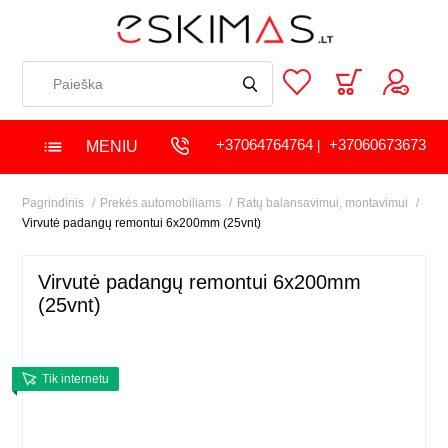
+37064764764
+37060673673
MENIU
|
Pagrindinis
Prekės automobiliams
Ratų balansavimui, montavimui
Virvutė padangų remontui 6x200mm (25vnt)
Virvutė padangų remontui 6x200mm
(25vnt)
Tik internetu