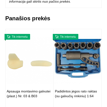
informacija gali skirtis nuo pačios prekės.
Panašios prekės
Tik internetu
Tik internetu
Apsauga montavimo galvutei
Padidintos jėgos rato raktas
(plast.) Nr. 03 & B03
(su galvučių rinkiniu) 1:64