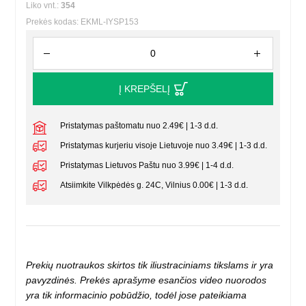
Liko vnt.:
354
Prekės kodas: EKML-IYSP153
Į KREPŠELĮ
Pristatymas paštomatu nuo 2.49€ | 1-3 d.d.
Pristatymas kurjeriu visoje Lietuvoje nuo 3.49€ | 1-3 d.d.
Pristatymas Lietuvos Paštu nuo 3.99€ | 1-4 d.d.
Atsiimkite Vilkpėdės g. 24C, Vilnius 0.00€ | 1-3 d.d.
Prekių nuotraukos skirtos tik iliustraciniams tikslams ir yra
pavyzdinės. Prekės aprašyme esančios video nuorodos
yra tik informacinio pobūdžio, todėl jose pateikiama