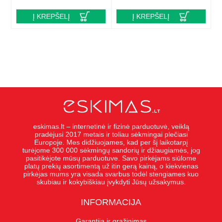
Į KREPŠELĮ
Į KREPŠELĮ
eskimas.lt – internetinė ir fizinė parduotuvė, veiklą
pradėjusi 2017 metais ir toliau sėkmingai plečiasi
Europoje. Mes didžiuojames, kad per šį laikotarpį
turėjome 300 000 sėkmingų sandorių ir džiaugiamės, jog
pasitikėjote mūsų parduotuve. Savo pirkėjams siūlome
platų prekių asortimentą už itin gerą kainą, o kiekvienas
pirkėjas mums yra visada svarbus todėl stengiames kuo
skubiau ir kokybiškiau įvykdyti Jūsų užsakymus.
INFORMACIJA
Garantija ir grąžinimas