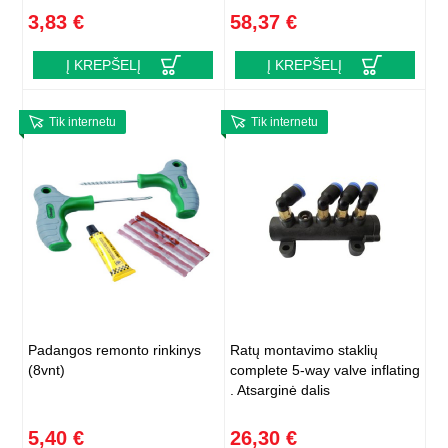
3,83 €
58,37 €
Į KREPŠELĮ
Į KREPŠELĮ
Tik internetu
Tik internetu
Padangos remonto rinkinys
Ratų montavimo staklių
(8vnt)
complete 5-way valve inflating
. Atsarginė dalis
5,40 €
26,30 €