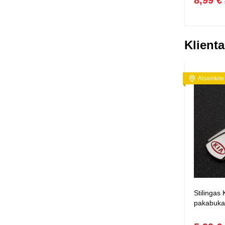
8,99 €
Klienta
Atsiimkite
Stilingas 
pakabuka