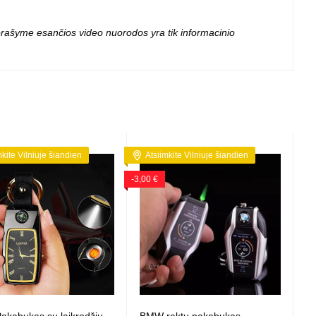
 projektoriai ir
vai
 aprašyme esančios video nuorodos yra tik informacinio
mkite Vilniuje šiandien
Atsiimkite Vilniuje šiandien
-3,00 €