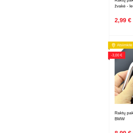
Raktų pak
žvakė - le
2,99 €
Atsiimkite
-3,00 €
Raktų pak
BMW