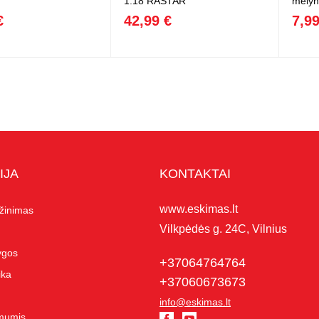
1:18 RASTAR
mėlyn
€
42,99 €
7,99
IJA
KONTAKTAI
www.eskimas.lt
ąžinimas
Vilkpėdės g. 24C, Vilnius
lygos
+37064764764
ika
+37060673673
info@eskimas.lt
 mumis