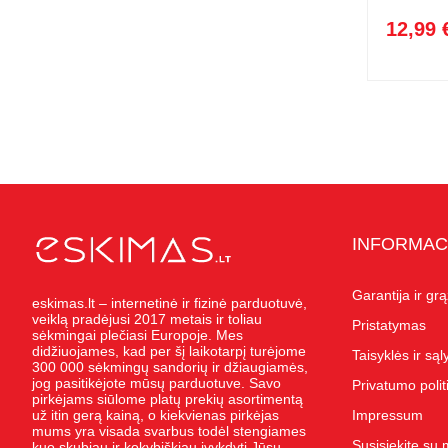
12,99 
INFORMAC
Garantija ir gr
eskimas.lt – internetinė ir fizinė parduotuvė,
veiklą pradėjusi 2017 metais ir toliau
Pristatymas
sėkmingai plečiasi Europoje. Mes
didžiuojames, kad per šį laikotarpį turėjome
Taisyklės ir są
300 000 sėkmingų sandorių ir džiaugiamės,
jog pasitikėjote mūsų parduotuve. Savo
Privatumo polit
pirkėjams siūlome platų prekių asortimentą
už itin gerą kainą, o kiekvienas pirkėjas
Impressum
mums yra visada svarbus todėl stengiames
Susisiekite su
kuo skubiau ir kokybiškiau įvykdyti Jūsų