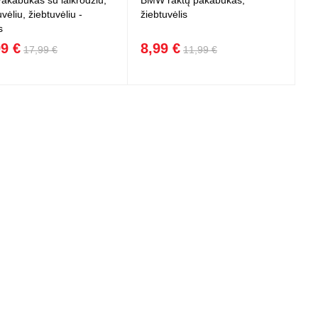
Pakabukas su laikrodžiu,
BMW raktų pakabukas,
uvėliu, žiebtuvėliu -
žiebtuvėlis
s
99 €
8,99 €
17,99 €
11,99 €