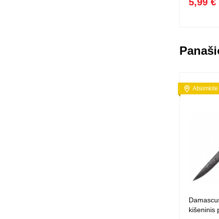
5,99 €
Panaši
Atsiimkite
Damascus
kišeninis 