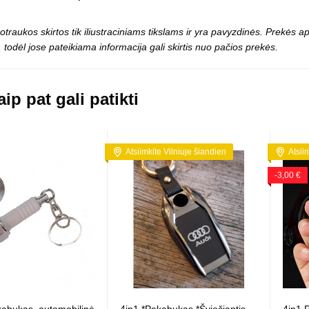
Vaikiški
Skvišai
Airsoft / Spyruokliniai ginklai
šviestu
t
Šviečiantis, su garsais
otraukos skirtos tik iliustraciniams tikslams ir yra pavyzdinės. Prekės
esai
Minkštomis kulkomis šaudantys
 todėl jose pateikiama informacija gali skirtis nuo pačios prekės.
Šautuvai su pistonais
Lankai / arbaletai
Treniruočių peiliai - butterfly
ip pat gali patikti
Atsiimkite Vilniuje šiandien
Atsii
-3,00 €