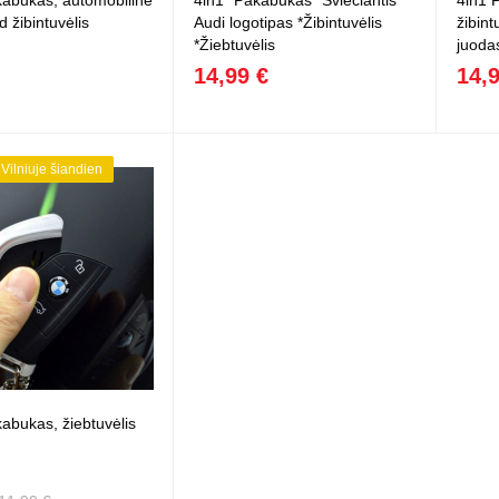
abukas, automobilinė
4in1 *Pakabukas *Šviečiantis
4in1 
d žibintuvėlis
Audi logotipas *Žibintuvėlis
žibint
*Žiebtuvėlis
juoda
14,99 €
14,
 Vilniuje šiandien
abukas, žiebtuvėlis