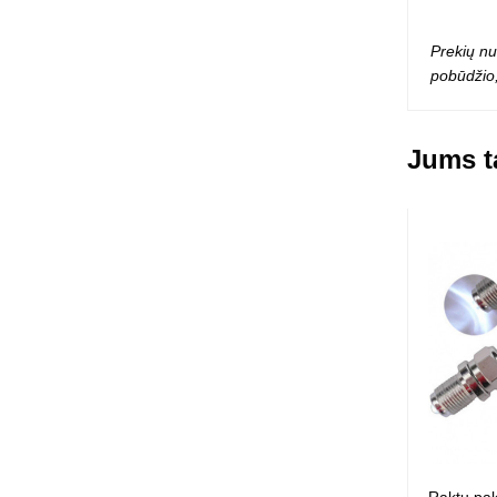
Squishy - 
Push Pop i
Prekių nu
Kiti antistr
pobūdžio,
Jums ta