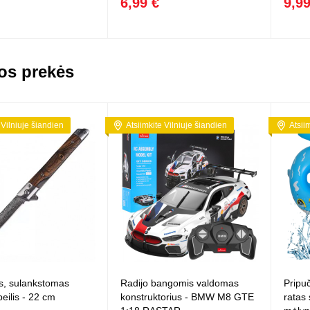
6,99 €
9,99
os prekės
 Vilniuje šiandien
Atsiimkite Vilniuje šiandien
Atsii
, sulankstomas
Radijo bangomis valdomas
Pripu
peilis - 22 cm
konstruktorius - BMW M8 GTE
ratas 