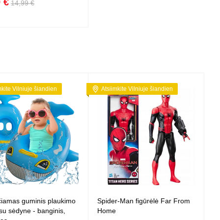
 €
14,99 €
mkite Vilniuje šiandien
Atsiimkite Vilniuje šiandien
čiamas guminis plaukimo
Spider-Man figūrėlė Far From
su sėdyne - banginis,
Home