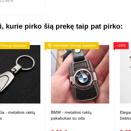
11,99 €
i, kurie pirko šią prekę taip pat pirko:
 Vilniuje šiandien
Atsiimkite Vilniuje šiandien
−33%
Kia - metalinis raktų
BMW - metalinis raktų
Elega
s
pakabukas su oda
žiebtu