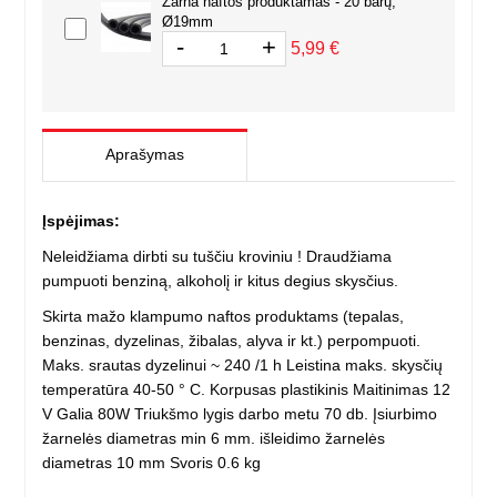
Žarna naftos produktamas - 20 barų,
Ø19mm
-
+
5,99 €
Aprašymas
Įspėjimas:
Neleidžiama dirbti su tuščiu kroviniu ! Draudžiama
pumpuoti benziną, alkoholį ir kitus degius skysčius.
Skirta mažo klampumo naftos produktams (tepalas,
benzinas, dyzelinas, žibalas, alyva ir kt.) perpompuoti.
Maks. srautas dyzelinui ~ 240 /1 h Leistina maks. skysčių
temperatūra 40-50 ° C. Korpusas plastikinis Maitinimas 12
V Galia 80W Triukšmo lygis darbo metu 70 db. Įsiurbimo
žarnelės diametras min 6 mm. išleidimo žarnelės
diametras 10 mm Svoris 0.6 kg