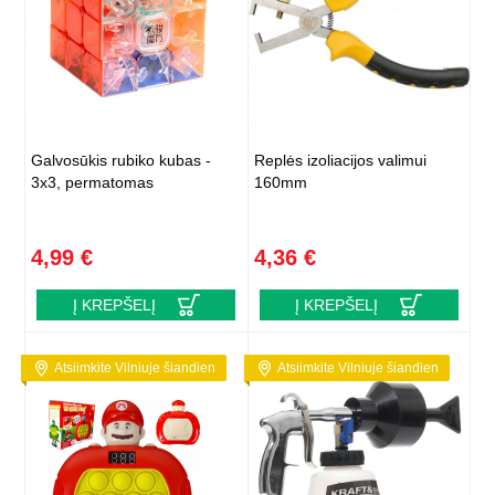
Galvosūkis rubiko kubas -
Replės izoliacijos valimui
3x3, permatomas
160mm
4,99 €
4,36 €
Į KREPŠELĮ
Į KREPŠELĮ
Atsiimkite Vilniuje šiandien
Atsiimkite Vilniuje šiandien