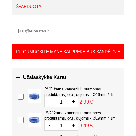
IŠPARDUOTA
INFORMUOKITE MANE KAI PREKĖ BUS SANDĖLYJE

Užsisakykite Kartu
PVC žarna vandeniui, pramonės
produktams, orui, dujoms - Ø16mm / 1m
-
+
2,99 €
PVC žarna vandeniui, pramonės
produktams, orui, dujoms - Ø19mm / 1m
-
+
3,49 €