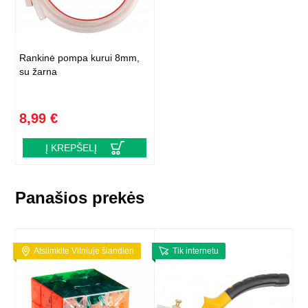
Rankinė pompa kurui 8mm,
su žarna
8,99 €
Į KREPŠELĮ
Panašios prekės
Atsiimkite Vilniuje šiandien
Tik internetu