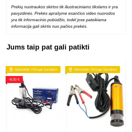
Prekių nuotraukos skirtos tik iliustraciniams tikslams ir yra
pavyzdinės. Prekės aprašyme esančios video nuorodos
yra tik informacinio pobūdžio, todėl jose pateikiama
informacija gali skirtis nuo pačios prekės.
Jums taip pat gali patikti
Atsiimkite Vilniuje šiandien
Atsiimkite Vilniuje šiandien
-9,00 €