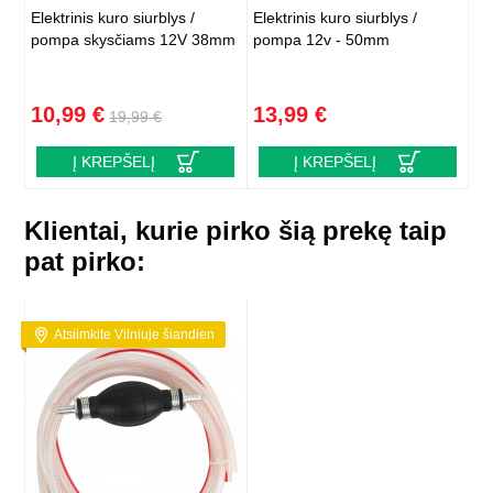
Elektrinis kuro siurblys /
Elektrinis kuro siurblys /
pompa skysčiams 12V 38mm
pompa 12v - 50mm
10,99 €
13,99 €
19,99 €
Į KREPŠELĮ
Į KREPŠELĮ
Klientai, kurie pirko šią prekę taip
pat pirko:
Atsiimkite Vilniuje šiandien