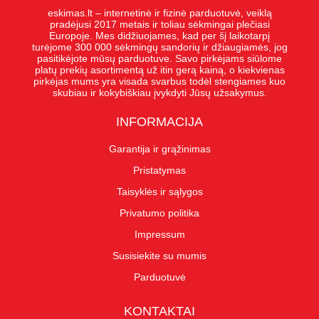
eskimas.lt – internetinė ir fizinė parduotuvė, veiklą
pradėjusi 2017 metais ir toliau sėkmingai plečiasi
Europoje. Mes didžiuojames, kad per šį laikotarpį
turėjome 300 000 sėkmingų sandorių ir džiaugiamės, jog
pasitikėjote mūsų parduotuve. Savo pirkėjams siūlome
platų prekių asortimentą už itin gerą kainą, o kiekvienas
pirkėjas mums yra visada svarbus todėl stengiames kuo
skubiau ir kokybiškiau įvykdyti Jūsų užsakymus.
INFORMACIJA
Garantija ir grąžinimas
Pristatymas
Taisyklės ir sąlygos
Privatumo politika
Impressum
Susisiekite su mumis
Parduotuvė
KONTAKTAI