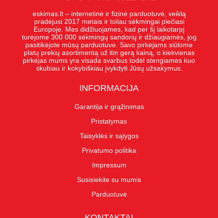
eskimas.lt – internetinė ir fizinė parduotuvė, veiklą
pradėjusi 2017 metais ir toliau sėkmingai plečiasi
Europoje. Mes didžiuojames, kad per šį laikotarpį
turėjome 300 000 sėkmingų sandorių ir džiaugiamės, jog
pasitikėjote mūsų parduotuve. Savo pirkėjams siūlome
platų prekių asortimentą už itin gerą kainą, o kiekvienas
pirkėjas mums yra visada svarbus todėl stengiames kuo
skubiau ir kokybiškiau įvykdyti Jūsų užsakymus.
INFORMACIJA
Garantija ir grąžinimas
Pristatymas
Taisyklės ir sąlygos
Privatumo politika
Impressum
Susisiekite su mumis
Parduotuvė
KONTAKTAI