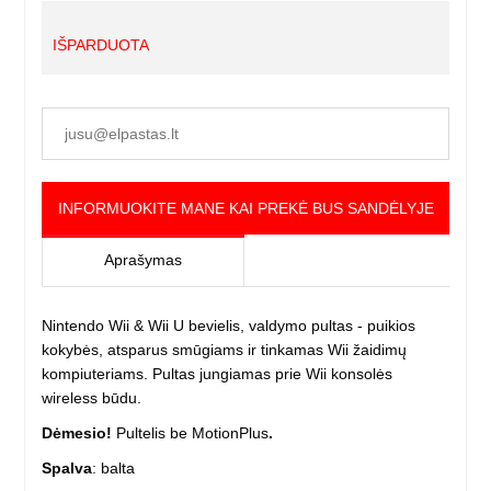
IŠPARDUOTA
INFORMUOKITE MANE KAI PREKĖ BUS SANDĖLYJE
Aprašymas
Nintendo Wii & Wii U bevielis, valdymo pultas - puikios
kokybės, atsparus smūgiams ir tinkamas Wii žaidimų
kompiuteriams. Pultas jungiamas prie Wii konsolės
wireless būdu.
Dėmesio!
Pultelis be MotionPlus
.
Spalva
: balta