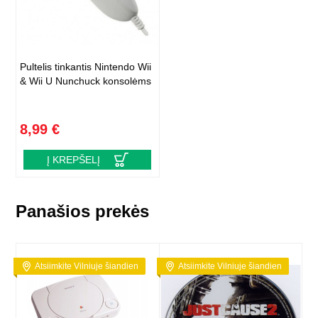
Pultelis tinkantis Nintendo Wii
& Wii U Nunchuck konsolėms
8,99 €
Į KREPŠELĮ
Panašios prekės
Atsiimkite Vilniuje šiandien
Atsiimkite Vilniuje šiandien