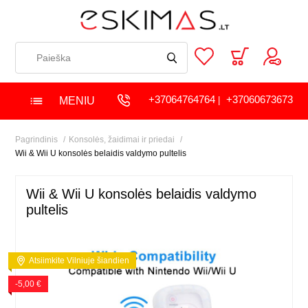
+37064764764
+37060673673
MENIU
|
Pagrindinis
Konsolės, žaidimai ir priedai
Wii & Wii U konsolės belaidis valdymo pultelis
Wii & Wii U konsolės belaidis valdymo
pultelis
Atsiimkite Vilniuje šiandien
-5,00 €