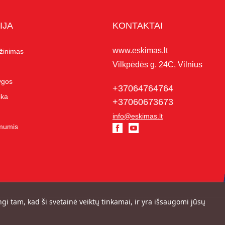
IJA
KONTAKTAI
www.eskimas.lt
ąžinimas
Vilkpėdės g. 24C, Vilnius
lygos
+37064764764
ika
+37060673673
info@eskimas.lt
 mumis
ngi tam, kad ši svetainė veiktų tinkamai, ir yra išsaugomi jūsų