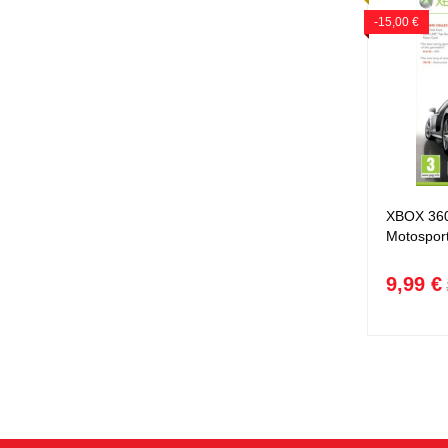
-15,00 €
XBOX 360
Motosport
9,99 €