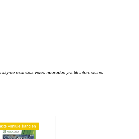
 projektoriai ir
vai
 aprašyme esančios video nuorodos yra tik informacinio
mkite Vilniuje šiandien