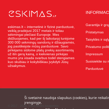
INFORMAC
Garantija ir gr
eskimas.lt – internetinė ir fizinė parduotuvė,
veiklą pradėjusi 2017 metais ir toliau
Pristatymas
sėkmingai plečiasi Europoje. Mes
didžiuojames, kad per šį laikotarpį turėjome
Taisyklės ir są
300 000 sėkmingų sandorių ir džiaugiamės,
jog pasitikėjote mūsų parduotuve. Savo
Privatumo polit
pirkėjams siūlome platų prekių asortimentą
už itin gerą kainą, o kiekvienas pirkėjas
Impressum
mums yra visada svarbus todėl stengiames
Susisiekite su
kuo skubiau ir kokybiškiau įvykdyti Jūsų
užsakymus.
Parduotuvė
Ši svetainė naudoja slapukus (cookies), kurie reikali
įrenginyje.
© 2017 - 2026, Visos teisės saugomos