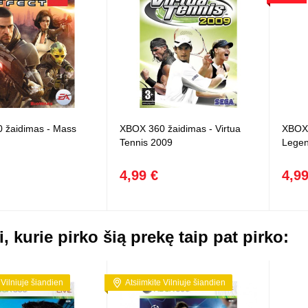
 žaidimas - Mass
XBOX 360 žaidimas - Virtua
XBOX 
Tennis 2009
Lege
4,99 €
4,99
i, kurie pirko šią prekę taip pat pirko:
 Vilniuje šiandien
Atsiimkite Vilniuje šiandien