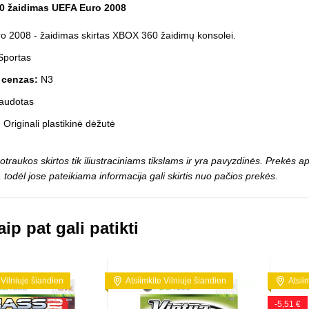
Vaikiški
0 žaidimas UEFA Euro 2008
Skvišai
Airsoft / Spyruokliniai ginklai
šviestu
t
Šviečiantis, su garsais
o 2008 - žaidimas skirtas XBOX 360 žaidimų konsolei.
esai
Minkštomis kulkomis šaudantys
portas
Šautuvai su pistonais
Lankai / arbaletai
 cenzas:
N3
Treniruočių peiliai - butterfly
audotas
:
Originali plastikinė dėžutė
otraukos skirtos tik iliustraciniams tikslams ir yra pavyzdinės. Prekės
 todėl jose pateikiama informacija gali skirtis nuo pačios prekės.
ip pat gali patikti
 Vilniuje šiandien
Atsiimkite Vilniuje šiandien
Atsii
-5,51 €