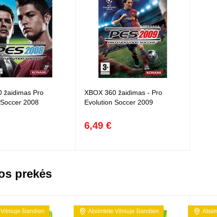
 žaidimas Pro
XBOX 360 žaidimas - Pro
 Soccer 2008
Evolution Soccer 2009
6,49 €
os prekės
 Vilniuje šiandien
Atsiimkite Vilniuje šiandien
Atsii