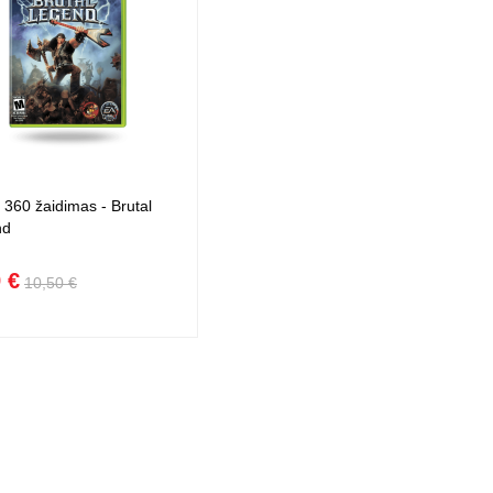
360 žaidimas - Brutal
nd
 €
10,50 €