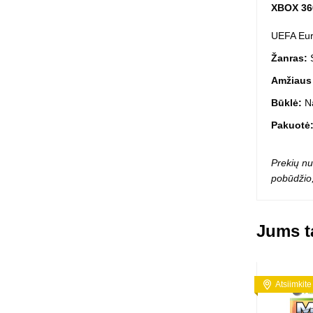
XBOX 36
Squishy - 
Push Pop i
UEFA Eur
Kiti antistr
Žanras:
S
Amžiaus
Būklė:
N
Pakuotė
Prekių nu
pobūdžio,
Jums ta
Atsiimkite